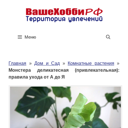
Перейти
к
содержимому
Меню
Главная
»
Дом и Сад
»
Комнатные растения
»
Монстера деликатесная (привлекательная):
правила ухода от А до Я