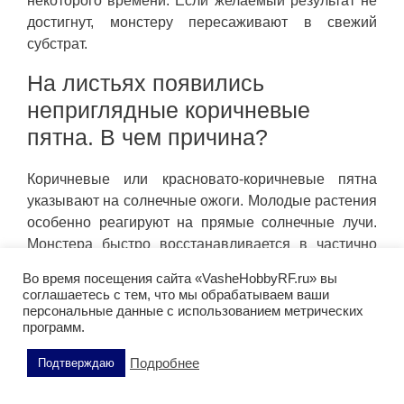
некоторого времени. Если желаемый результат не
достигнут, монстеру пересаживают в свежий
субстрат.
На листьях появились
неприглядные коричневые
пятна. В чем причина?
Коричневые или красновато-коричневые пятна
указывают на солнечные ожоги. Молодые растения
особенно реагируют на прямые солнечные лучи.
Монстера быстро восстанавливается в частично
затененной области. Если пятна кажутся мягкими и
Во время посещения сайта «VasheHobbyRF.ru» вы
губчатыми, растение сигнализирует, что оно
соглашаетесь с тем, что мы обрабатываем ваши
получает слишком много воды. Необходимо либо
персональные данные с использованием метрических
программ.
уменьшить полив, либо пересадить монстеру в
свежий субстрат, заранее обрезав гнилые корни.
Подробнее
Подтверждаю
Ядовита ли монстера