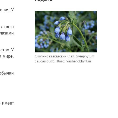
жения У
ив свою
глазами
рство У
м мире,
Окопник кавказский (лат. Symphytum
caucasicum). Фото: vashehobbyrf.ru
 обычаи
е имеет