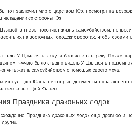
бы тот заключил мир с царством Юэ, несмотря на возра
 нападении со стороны Юэ.
 Цзысюй в гневе покончил жизнь самоубийством, попрос
овесить их на восточных городских воротах, чтобы своими 
л тело У Цзысюя в кожу и бросил его в реку. Позже ца
цзянем. Фучаю было стыдно видеть У Цзысюя в подземно
окончить жизнь самоубийством с помощью своего меча.
ем утонул Цюй Юань, некоторые документы полагают, что
зысюем, а не с Цюй Юанем.
ия Праздника драконьих лодок
схождение Праздника драконьих лодок еще древнее и н
 других.