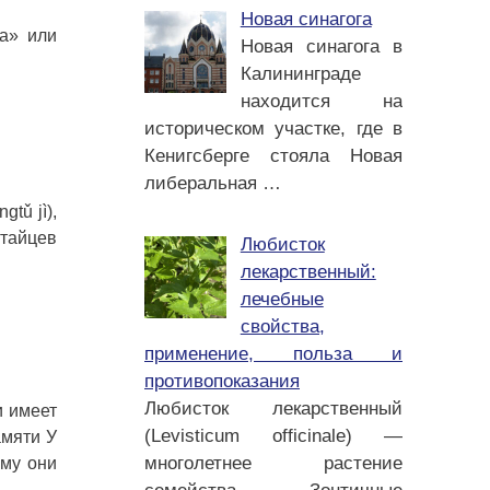
Новая синагога
та» или
Новая синагога в
Калининграде
находится на
историческом участке, где в
Кенигсберге стояла Новая
либеральная
…
tǔ jì),
итайцев
Любисток
лекарственный:
лечебные
свойства,
применение, польза и
противопоказания
Любисток лекарственный
и имеет
(Levisticum officinale) —
амяти У
многолетнее растение
ому они