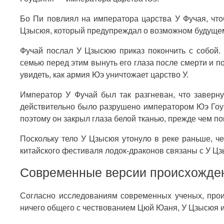
Бо Пи повлиял на императора царства У Фучая, что
Цзысюя, который предупреждал о возможном будущем
Фучай послал У Цзысюю приказ покончить с собой.
семью перед этим вынуть его глаза после смерти и п
увидеть, как армия Юэ уничтожает царство У.
Император У Фучай был так разгневан, что заверну
действительно было разрушено императором Юэ Гоу
поэтому он закрыл глаза белой тканью, прежде чем п
Поскольку тело У Цзысюя утонуло в реке раньше, ч
китайского фестиваля лодок-драконов связаны с У Ц
Современные версии происхожден
Согласно исследованиям современных ученых, прои
ничего общего с чествованием Цюй Юаня, У Цзысюя и