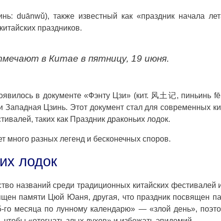
нь: duānwǔ), также известный как «праздник начала ле
китайских праздников.
тмечают в Китае в пятницу, 19 июня.
явилось в документе «Фэнту Цзи» (кит. 风土记, пиньинь fēng
и Западная Цзинь. Этот документ стал для современных к
валей, таких как Праздник драконьих лодок.
ет много разных легенд и бесконечных споров.
их лодок
ство названий среди традиционных китайских фестивалей 
вящен памяти Цюй Юаня, другая, что праздник посвящен п
 5-го месяца по лунному календарю» — «злой день», поэт
 чтобы «отогнать злых духов» и избежать эпидемий.