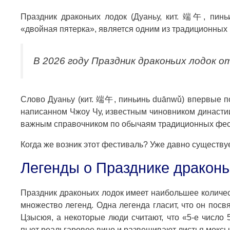
Праздник драконьих лодок (Дуаньу, кит. 端午, пиньи
«двойная пятерка», является одним из традиционных 
В 2026 году Праздник драконьих лодок о
Слово Дуаньу (кит. 端午, пиньинь duānwǔ) впервые по
написанном Чжоу Чу, известным чиновником династи
важным справочником по обычаям традиционных фести
Когда же возник этот фестиваль? Уже давно существу
Легенды о Празднике драконь
Праздник драконьих лодок имеет наибольшее количе
множество легенд. Одна легенда гласит, что он пос
Цзысюя, а некоторые люди считают, что «5-е число
пьют реальгаровое вино и развешивают листья моксы,