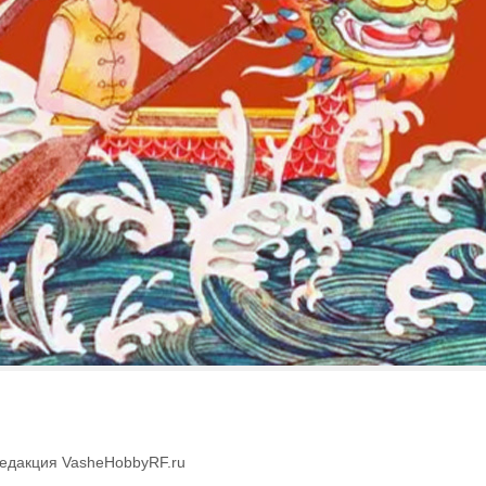
едакция VasheHobbyRF.ru