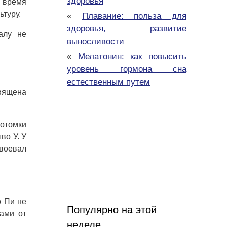
здоровья
о время
ьтуру.
«
Плавание: польза для
здоровья, развитие
алу не
выносливости
«
Мелатонин: как повысить
уровень гормона сна
естественным путем
священа
потомки
во У. У
авоевал
о Пи не
Популярно на этой
ками от
неделе