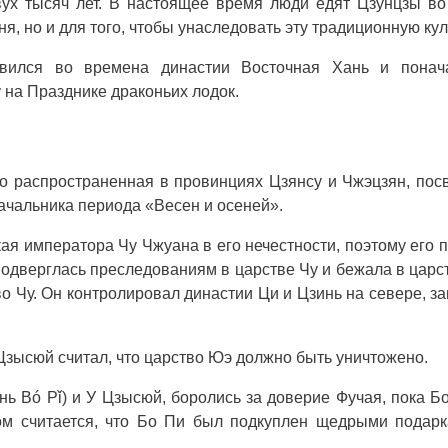
вух тысяч лет. В настоящее время люди едят Цзунцзы в
я, но и для того, чтобы унаследовать эту традиционную кул
явился во времена династии Восточная Хань и понач
 на Празднике драконьих лодок.
ко распространенная в провинциях Цзянсу и Чжэцзян, по
ачальника периода «Весен и осеней».
кая императора Чу Чжуана в его нечестности, поэтому его 
одверглась преследованиям в царстве Чу и бежала в царст
о Чу. Он контролировал династии Ци и Цзинь на севере, з
У Цзысюй считал, что царство Юэ должно быть уничтожено.
нь Bó Pǐ) и У Цзысюй, боролись за доверие Фучая, пока Б
ом считается, что Бо Пи был подкуплен щедрыми подар