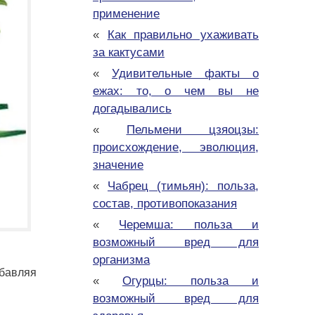
применение
«
Как правильно ухаживать
за кактусами
«
Удивительные факты о
ежах: то, о чем вы не
догадывались
«
Пельмени цзяоцзы:
происхождение, эволюция,
значение
«
Чабрец (тимьян): польза,
состав, противопоказания
«
Черемша: польза и
возможный вред для
организма
обавляя
«
Огурцы: польза и
возможный вред для