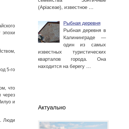
семейства Зонтичные
(Apiaceae), известное
…
Рыбная деревня
айского
Рыбная деревня в
 эпохи
Калининграде —
один из самых
йством,
известных туристических
кварталов города. Она
находится на берегу
…
од 5-го
ом, что
и через
Милуо и
Актуально
я. Люди