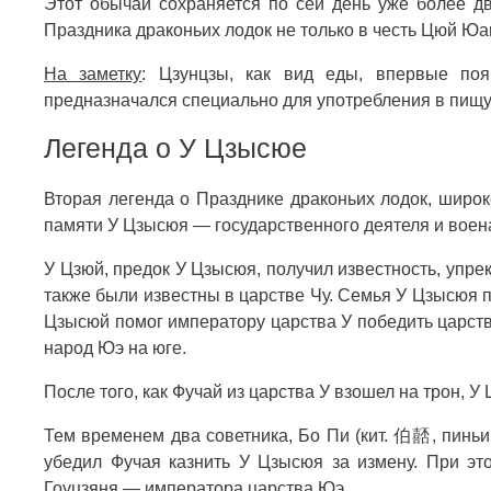
Этот обычай сохраняется по сей день уже более д
Праздника драконьих лодок не только в честь Цюй Юан
На заметку
: Цзунцзы, как вид еды, впервые по
предназначался специально для употребления в пищу
Легенда о У Цзысюе
Вторая легенда о Празднике драконьих лодок, широ
памяти У Цзысюя — государственного деятеля и воен
У Цзюй, предок У Цзысюя, получил известность, упре
также были известны в царстве Чу. Семья У Цзысюя п
Цзысюй помог императору царства У победить царств
народ Юэ на юге.
После того, как Фучай из царства У взошел на трон, 
Тем временем два советника, Бо Пи (кит. 伯嚭, пиньи
убедил Фучая казнить У Цзысюя за измену. При эт
Гоуцзяня — императора царства Юэ.