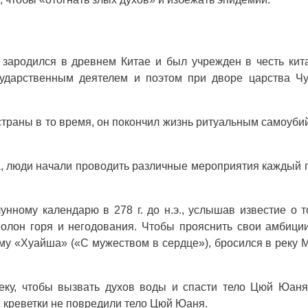
к зародился в древнем Китае и был учрежден в честь кит
дарственным деятелем и поэтом при дворе царства Чу
траны в то время, он покончил жизнь ритуальным самоуби
а, люди начали проводить различные мероприятия каждый г
унному календарю в 278 г. до н.э., услышав известие о т
олон горя и негодования. Чтобы прояснить свои амбици
му «Хуайша» («С мужеством в сердце»), бросился в реку 
еку, чтобы вызвать духов воды и спасти тело Цюй Юан
и креветки не повредили тело Цюй Юаня.