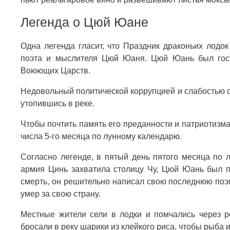
Легенда о Цюй Юане
Одна легенда гласит, что Праздник драконьих лодо
поэта и мыслителя Цюй Юаня. Цюй Юань был госу
Воюющих Царств.
Недовольный политической коррупцией и слабостью с
утопившись в реке.
Чтобы почтить память его преданности и патриотизм
числа 5-го месяца по лунному календарю.
Согласно легенде, в пятый день пятого месяца по л
армия Цинь захватила столицу Чу, Цюй Юань был п
смерть, он решительно написал свою последнюю поэ
умер за свою страну.
Местные жители сели в лодки и помчались через р
бросали в реку шарики из клейкого риса, чтобы рыба 