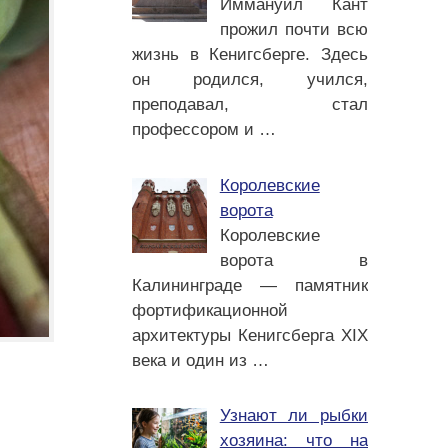
Иммануил Кант
прожил почти всю
жизнь в Кенигсберге. Здесь
он родился, учился,
преподавал, стал
профессором и
…
Королевские
ворота
Королевские
ворота в
Калининграде — памятник
фортификационной
архитектуры Кенигсберга XIX
века и один из
…
Узнают ли рыбки
хозяина: что на