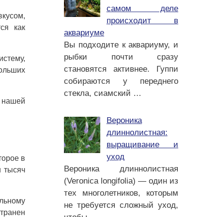
самом деле
вкусом,
происходит в
ся как
аквариуме
Вы подходите к аквариуму, и
рыбки почти сразу
истему,
становятся активнее. Гуппи
больших
собираются у переднего
стекла, сиамский
…
в нашей
Вероника
длиннолистная:
выращивание и
уход
торое в
Вероника длиннолистная
и тысяч
(Veronica longifolia) — один из
тех многолетников, которым
ильному
не требуется сложный уход,
странен