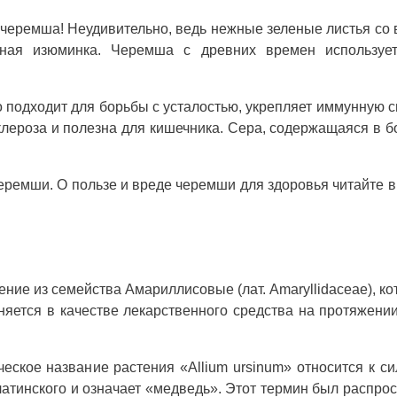
 черемша! Неудивительно, ведь нежные зеленые листья со 
ная изюминка. Черемша с древних времен использует
 подходит для борьбы с усталостью, укрепляет иммунную с
клероза и полезна для кишечника. Сера, содержащаяся в 
еремши. О пользе и вреде черемши для здоровья читайте 
ение из семейства Амариллисовые (лат. Amaryllidaceae), ко
няется в качестве лекарственного средства на протяжени
ское название растения «Allium ursinum» относится к с
латинского и означает «медведь». Этот термин был распро