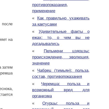
противопоказания,
применение
«
Как правильно ухаживать
 после
за кактусами
«
Удивительные факты о
ежах: то, о чем вы не
ияет на
догадывались
«
Пельмени цзяоцзы:
происхождение, эволюция,
значение
а затем
«
Чабрец (тимьян): польза,
черемша
состав, противопоказания
«
Черемша: польза и
еснока,
возможный вред для
стается
организма
«
Огурцы: польза и