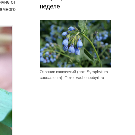
ичие от
неделе
намного
Окопник кавказский (лат. Symphytum
caucasicum). Фото: vashehobbyrf.ru