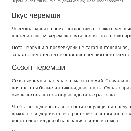
Черемша (лат. Allium ursinum, дикий чеснок). Фото: vashehobbyrf.ru
Вкус черемши
Черемша манит своих поклонников тонким чесноч
цветения листья черемши почти полностью теряют аро
Нота черемши в послевкусии не такая интенсивная, 
запах нашего тела и не оставляет неприятного «чесно
Сезон черемши
Сезон черемши наступает с марта по май. Сначала и
появляются белые зонтиковидные цветы. Однако при 
очень похожа на некоторые ядовитые растения.
Чтобы не подвергать опасности популяцию и следую
важно не выдергивать все растение, а оставлять не 
достаточно сил для образования цветов и семян.