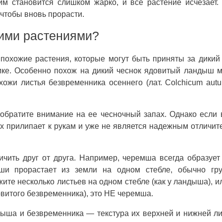
им становится слишком жарко, и все растение исчезает.
чтобы вновь прорасти.
гими растениями?
охожие растения, которые могут быть приняты за дикий
ке. Особенно похож на дикий чеснок ядовитый ландыш 
похожи листья безвременника осеннего (лат. Colchicum autu
обратите внимание на ее чесночный запах. Однако если
ах прилипает к рукам и уже не является надежным отличи
чить друг от друга. Например, черемша всегда образует
ши прорастает из земли на одном стебле, обычно гру
ите несколько листьев на одном стебле (как у ландыша), и
овитого безвременника), это НЕ черемша.
ыша и безвременника — текстура их верхней и нижней л