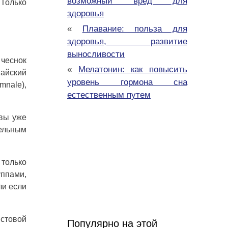
возможный вред для
 Только
здоровья
«
Плавание: польза для
здоровья, развитие
выносливости
 чеснок
«
Мелатонин: как повысить
майский
уровень гормона сна
mnale),
естественным путем
 вы уже
тельным
 только
ппами,
ли если
истовой
Популярно на этой