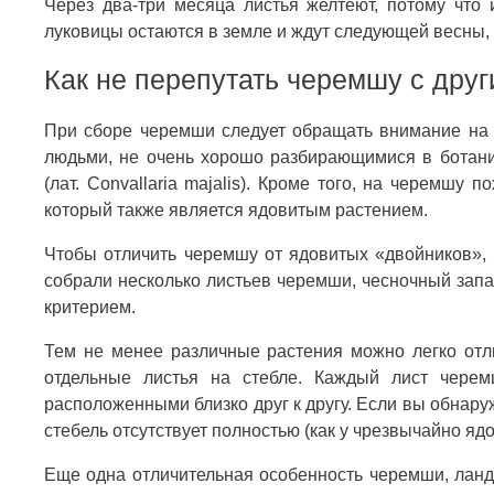
Через два-три месяца листья желтеют, потому что 
луковицы остаются в земле и ждут следующей весны, 
Как не перепутать черемшу с дру
При сборе черемши следует обращать внимание на п
людьми, не очень хорошо разбирающимися в ботани
(лат. Convallaria majalis). Кроме того, на черемшу 
который также является ядовитым растением.
Чтобы отличить черемшу от ядовитых «двойников», 
собрали несколько листьев черемши, чесночный зап
критерием.
Тем не менее различные растения можно легко отли
отдельные листья на стебле. Каждый лист черем
расположенными близко друг к другу. Если вы обнаруж
стебель отсутствует полностью (как у чрезвычайно яд
Еще одна отличительная особенность черемши, ланд