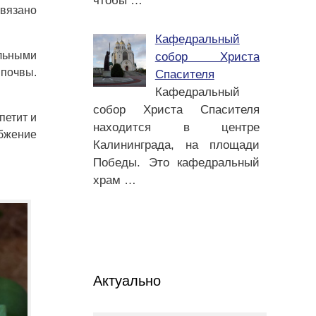
чтобы
…
связано
Кафедральный
ельными
собор Христа
 почвы.
Спасителя
Кафедральный
собор Христа Спасителя
петит и
находится в центре
бжение
Калининграда, на площади
Победы. Это кафедральный
храм
…
Актуально