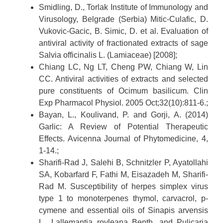
Smidling, D., Torlak Institute of Immunology and
Virusology, Belgrade (Serbia) Mitic-Culafic, D.
Vukovic-Gacic, B. Simic, D. et al. Evaluation of
antiviral activity of fractionated extracts of sage
Salvia officinalis L. (Lamiaceae) [2008];
Chiang LC, Ng LT, Cheng PW, Chiang W, Lin
CC. Antiviral activities of extracts and selected
pure constituents of Ocimum basilicum. Clin
Exp Pharmacol Physiol. 2005 Oct;32(10):811-6.;
Bayan, L., Koulivand, P. and Gorji, A. (2014)
Garlic: A Review of Potential Therapeutic
Effects. Avicenna Journal of Phytomedicine, 4,
1-14.;
Sharifi-Rad J, Salehi B, Schnitzler P, Ayatollahi
SA, Kobarfard F, Fathi M, Eisazadeh M, Sharifi-
Rad M. Susceptibility of herpes simplex virus
type 1 to monoterpenes thymol, carvacrol, p-
cymene and essential oils of Sinapis arvensis
L., Lallemantia royleana Benth. and Pulicaria