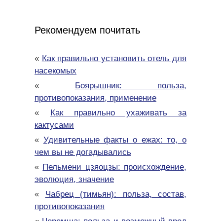
Рекомендуем почитать
«
Как правильно установить отель для
насекомых
«
Боярышник: польза,
противопоказания, применение
«
Как правильно ухаживать за
кактусами
«
Удивительные факты о ежах: то, о
чем вы не догадывались
«
Пельмени цзяоцзы: происхождение,
эволюция, значение
«
Чабрец (тимьян): польза, состав,
противопоказания