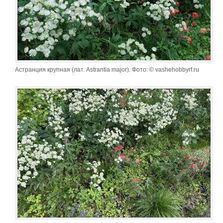
Астранция крупная (лат. Astrantia major). Фото: © vashehobbyrf.ru