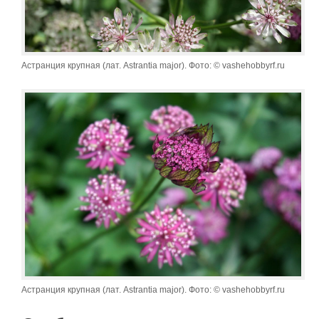
Астранция крупная (лат. Astrantia major). Фото: © vashehobbyrf.ru
Астранция крупная (лат. Astrantia major). Фото: © vashehobbyrf.ru