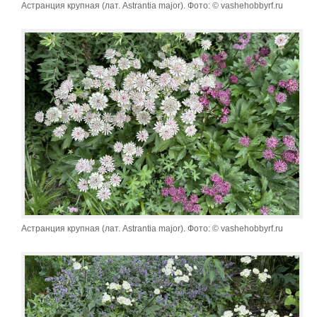
Астранция крупная (лат. Astrantia major). Фото: © vashehobbyrf.ru
Астранция крупная (лат. Astrantia major). Фото: © vashehobbyrf.ru