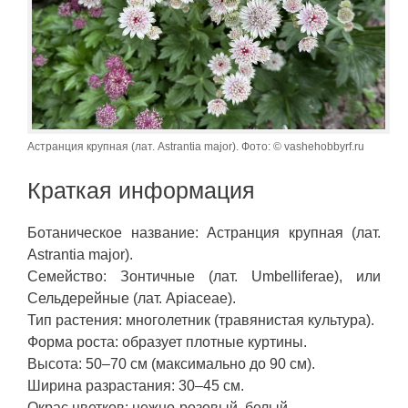
Астранция крупная (лат. Astrantia major). Фото: © vashehobbyrf.ru
Краткая информация
Ботаническое название: Астранция крупная (лат.
Astrantia major).
Семейство: Зонтичные (лат. Umbelliferae), или
Cельдерейные (лат. Apiaceae).
Тип растения: многолетник (травянистая культура).
Форма роста: образует плотные куртины.
Высота: 50–70 см (максимально до 90 см).
Ширина разрастания: 30–45 см.
Окрас цветков: нежно-розовый, белый.