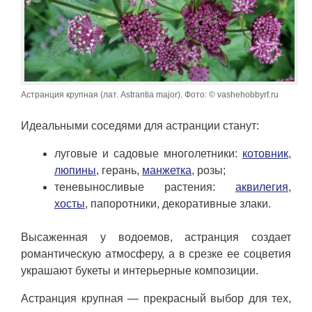
Астранция крупная (лат. Astrantia major). Фото: © vashehobbyrf.ru
Идеальными соседями для астранции станут:
луговые и садовые многолетники:
котовник
,
люпины
, герань,
манжетка
, розы;
теневыносливые растения:
аквилегия
,
хосты
, папоротники, декоративные злаки.
Высаженная у водоемов, астранция создает
романтическую атмосферу, а в срезке ее соцветия
украшают букеты и интерьерные композиции.
Астранция крупная — прекрасный выбор для тех,