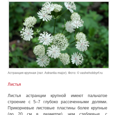
Астранция крупная (лат. Astrantia major). Фото: © vashehobbyrf.ru
Листья
Листья астранции крупной имеют пальчатое
строение с 5–7 глубоко рассеченными долями.
Прикорневые листовые пластины более крупные
(до 20 см в диаметре), чем стеблевые, с