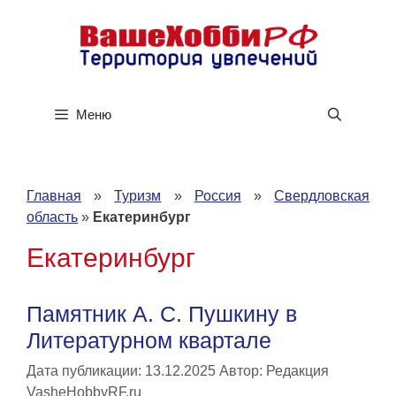
Перейти
к
содержимому
Меню
Главная
»
Туризм
»
Россия
»
Свердловская
область
»
Екатеринбург
Екатеринбург
Памятник А. С. Пушкину в
Литературном квартале
Дата публикации: 13.12.2025
Автор:
Редакция
VasheHobbyRF.ru