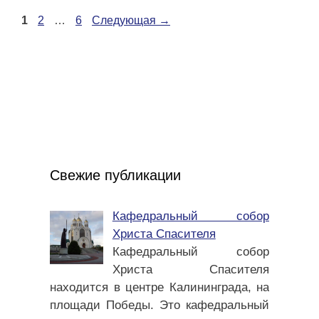
Страница
Страница
Страница
1
2
…
6
Следующая
→
Свежие публикации
Кафедральный собор
Христа Спасителя
Кафедральный собор
Христа Спасителя
находится в центре Калининграда, на
площади Победы. Это кафедральный