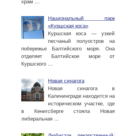
храм
…
Национальный парк
«Куршская коса»
Куршская коса — узкий
песчаный полуостров на
побережье Балтийского моря. Она
отделяет Балтийское море от
Куршского
…
Новая синагога
Новая синагога в
Калининграде находится на
историческом участке, где
в Кенигсберге стояла Новая
либеральная
…
Любисток лекарственный: