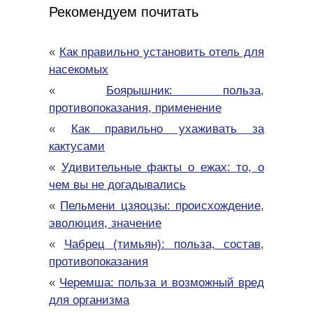
Рекомендуем почитать
«
Как правильно установить отель для
насекомых
«
Боярышник: польза,
противопоказания, применение
«
Как правильно ухаживать за
кактусами
«
Удивительные факты о ежах: то, о
чем вы не догадывались
«
Пельмени цзяоцзы: происхождение,
эволюция, значение
«
Чабрец (тимьян): польза, состав,
противопоказания
«
Черемша: польза и возможный вред
для организма