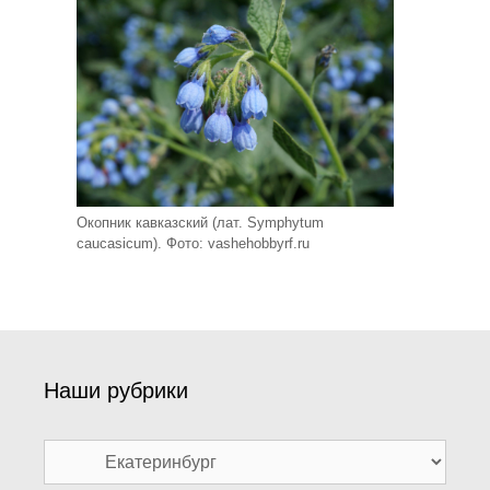
Окопник кавказский (лат. Symphytum
caucasicum). Фото: vashehobbyrf.ru
Наши рубрики
Наши
рубрики