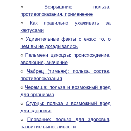
«
Боярышник: польза,
противопоказания, применение
«
Как правильно ухаживать за
кактусами
«
Удивительные факты о ежах: то, о
чем вы не догадывались
«
Пельмени цзяоцзы: происхождение,
эволюция, значение
«
Чабрец (тимьян): польза, состав,
противопоказания
«
Черемша: польза и возможный вред
для организма
«
Огурцы: польза и возможный вред
для здоровья
«
Плавание: польза для здоровья,
развитие выносливости