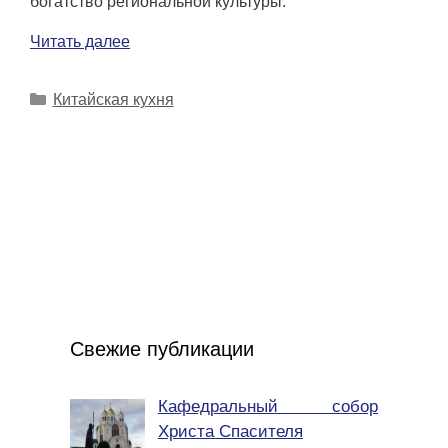
богатство региональной культуры.
Читать далее
Рубрики
Китайская кухня
Свежие публикации
Кафедральный собор
Христа Спасителя