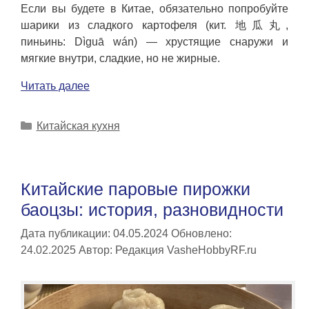
Если вы будете в Китае, обязательно попробуйте
шарики из сладкого картофеля (кит. 地瓜丸,
пиньинь: Dìguā wán) — хрустящие снаружи и
мягкие внутри, сладкие, но не жирные.
Читать далее
Рубрики
Китайская кухня
Китайские паровые пирожки
баоцзы: история, разновидности
Дата публикации: 04.05.2024
Обновлено:
24.02.2025
Автор:
Редакция VasheHobbyRF.ru