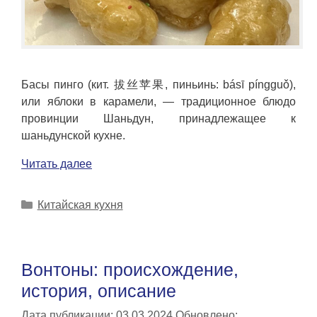
Басы пинго (кит. 拔丝苹果, пиньинь: básī píngguǒ),
или яблоки в карамели, — традиционное блюдо
провинции Шаньдун, принадлежащее к
шаньдунской кухне.
Читать далее
Рубрики
Китайская кухня
Вонтоны: происхождение,
история, описание
Дата публикации: 03.03.2024
Обновлено: