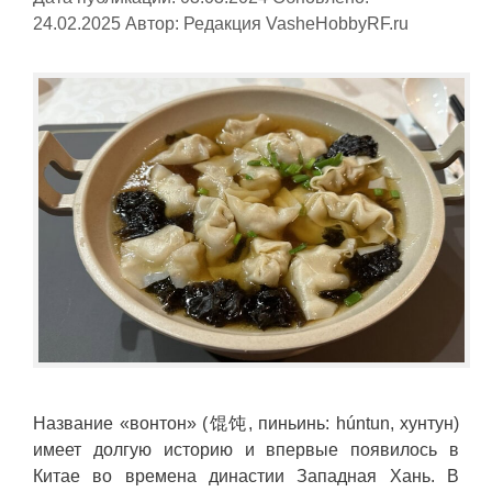
24.02.2025
Автор:
Редакция VasheHobbyRF.ru
Название «вонтон» (馄饨, пиньинь: húntun, хунтун)
имеет долгую историю и впервые появилось в
Китае во времена династии Западная Хань. В