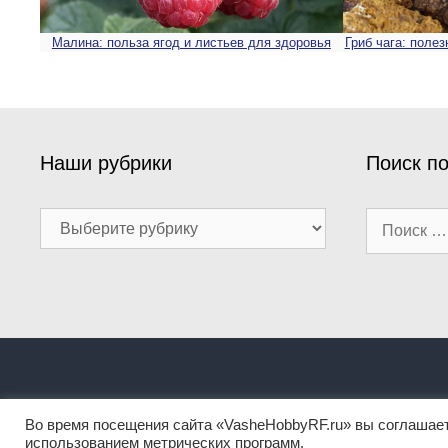
Малина: польза ягод и листьев для здоровья
Гриб чага: поле
Наши рубрики
Поиск по
Наши
Поиск:
рубрики
Информация, представленная на сайте, не должна по
Во время посещения сайта «VasheHobbyRF.ru» вы соглашае
использованием метрических программ.