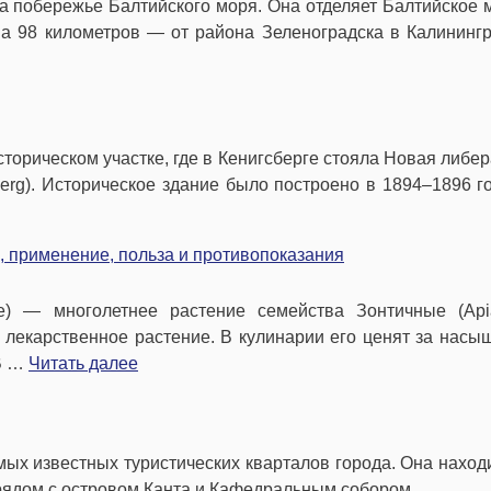
а побережье Балтийского моря. Она отделяет Балтийское 
на 98 километров — от района Зеленоградска в Калининг
сторическом участке, где в Кенигсберге стояла Новая либе
berg). Историческое здание было построено в 1894–1896 г
, применение, польза и противопоказания
ale) — многолетнее растение семейства Зонтичные (Api
е лекарственное растение. В кулинарии его ценят за нас
 В …
Читать далее
ых известных туристических кварталов города. Она наход
 рядом с островом Канта и Кафедральным собором.