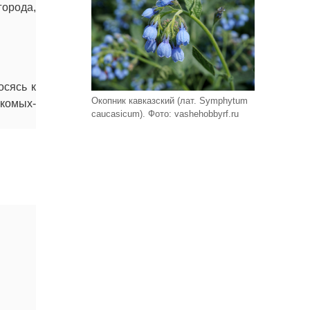
города,
осясь к
Окопник кавказский (лат. Symphytum
комых-
caucasicum). Фото: vashehobbyrf.ru