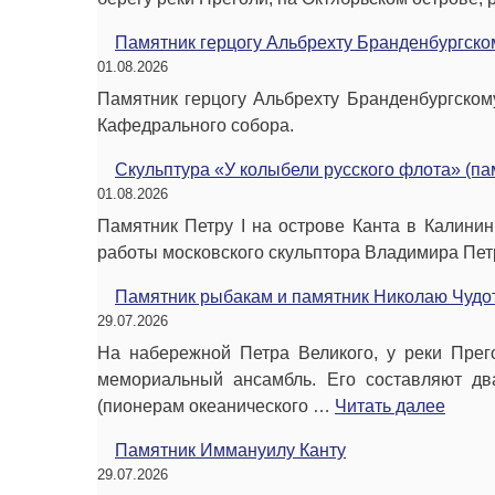
Памятник герцогу Альбрехту Бранденбургско
01.08.2026
Памятник герцогу Альбрехту Бранденбургскому
Кафедрального собора.
Скульптура «У колыбели русского флота» (пам
01.08.2026
Памятник Петру I на острове Канта в Калини
работы московского скульптора Владимира Пет
Памятник рыбакам и памятник Николаю Чудо
29.07.2026
На набережной Петра Великого, у реки Прег
мемориальный ансамбль. Его составляют дв
(пионерам океанического …
Читать далее
Памятник Иммануилу Канту
29.07.2026