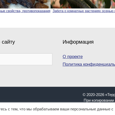
зные свойства, противопоказания
Забота о комнатных растениях осенью 
 сайту
Информация
О проекте
Политика конфиденциаль
© 2020-2026 «Тер
При копировании 
ниматься как инструкция. Имеются противопоказания. Перед пр
тесь с тем, что мы обрабатываем ваши персональные данные с