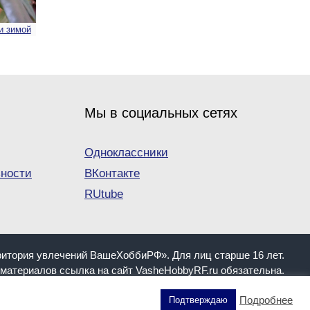
и зимой
Мы в социальных сетях
Одноклассники
ности
ВКонтакте
RUtube
ритория увлечений ВашеХоббиРФ». Для лиц старше 16 лет.
материалов ссылка на сайт VasheHobbyRF.ru обязательна.
именением обратитесь к квалифицированному специалисту!
Подробнее
Подтверждаю