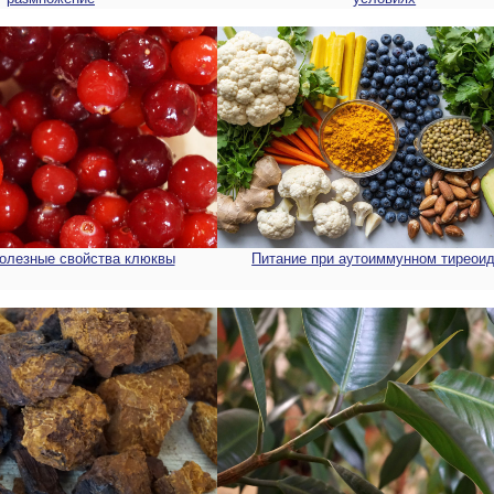
полезные свойства клюквы
Питание при аутоиммунном тиреои