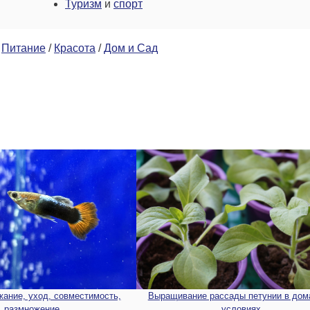
Туризм
и
спорт
/
Питание
/
Красота
/
Дом и Сад
жание, уход, совместимость,
Выращивание рассады петунии в до
размножение
условиях