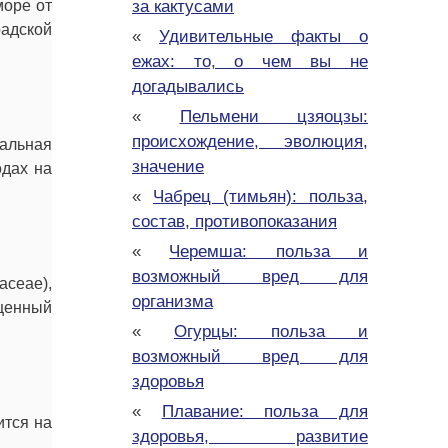
море от
за кактусами
радской
«
Удивительные факты о
ежах: то, о чем вы не
догадывались
«
Пельмени цзяоцзы:
происхождение, эволюция,
ральная
значение
одах на
«
Чабрец (тимьян): польза,
состав, противопоказания
«
Черемша: польза и
возможный вред для
aceae),
организма
ыщенный
«
Огурцы: польза и
возможный вред для
здоровья
«
Плавание: польза для
ится на
здоровья, развитие