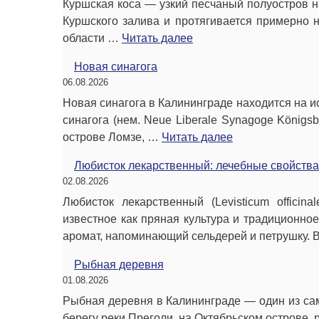
Куршская коса — узкий песчаный полуостров н
Куршского залива и протягивается примерно 
области …
Читать далее
Новая синагога
06.08.2026
Новая синагога в Калининграде находится на и
синагога (нем. Neue Liberale Synagoge Königs
острове Ломзе, …
Читать далее
Любисток лекарственный: лечебные свойства
02.08.2026
Любисток лекарственный (Levisticum officin
известное как пряная культура и традиционно
аромат, напоминающий сельдерей и петрушку.
Рыбная деревня
01.08.2026
Рыбная деревня в Калининграде — один из сам
берегу реки Преголи, на Октябрьском острове,