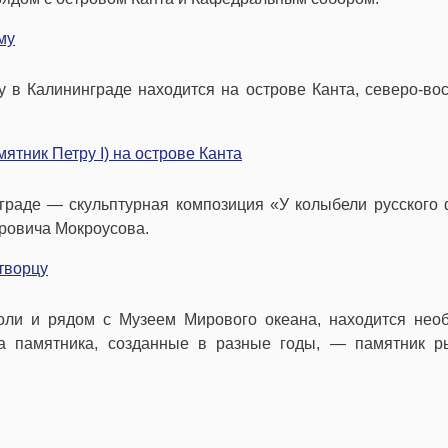
му
 в Калининграде находится на острове Канта, северо-во
ятник Петру I) на острове Канта
нграде — скульптурная композиция «У колыбели русского
ровича Мокроусова.
творцу
оли и рядом с Музеем Мирового океана, находится нео
а памятника, созданные в разные годы, — памятник р