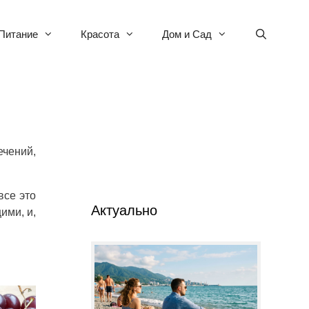
Питание
Красота
Дом и Сад
ечений,
се это
Актуально
ими, и,