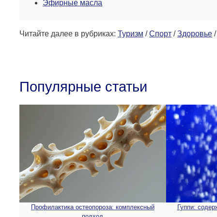
Эфирные масла
Читайте далее в рубриках:
Туризм
/
Спорт
/
Здоровье
Популярные статьи
Профилактика остеопороза: комплексный
Гуппи: содер
подход