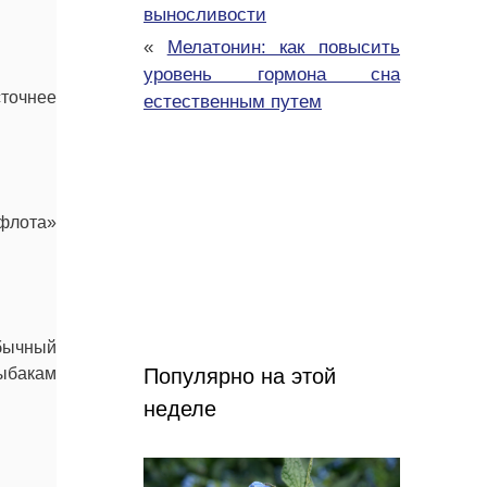
выносливости
«
Мелатонин: как повысить
уровень гормона сна
сточнее
естественным путем
 флота»
бычный
ыбакам
Популярно на этой
неделе