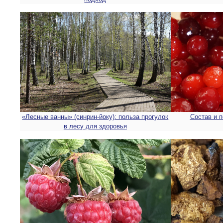
«Лесные ванны» (синрин-йоку): польза прогулок
Состав и 
в лесу для здоровья