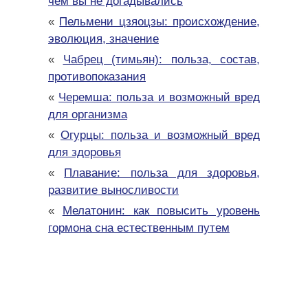
чем вы не догадывались
«
Пельмени цзяоцзы: происхождение,
эволюция, значение
«
Чабрец (тимьян): польза, состав,
противопоказания
«
Черемша: польза и возможный вред
для организма
«
Огурцы: польза и возможный вред
для здоровья
«
Плавание: польза для здоровья,
развитие выносливости
«
Мелатонин: как повысить уровень
гормона сна естественным путем