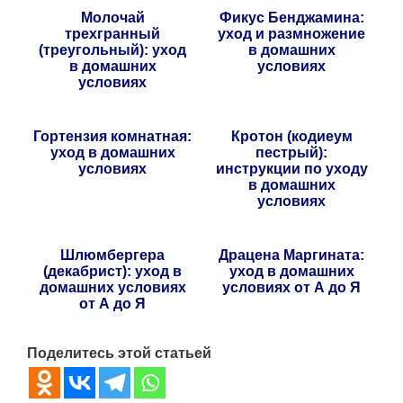
Молочай
Фикус Бенджамина:
трехгранный
уход и размножение
(треугольный): уход
в домашних
в домашних
условиях
условиях
Гортензия комнатная:
Кротон (кодиеум
уход в домашних
пестрый):
условиях
инструкции по уходу
в домашних
условиях
Шлюмбергера
Драцена Маргината:
(декабрист): уход в
уход в домашних
домашних условиях
условиях от А до Я
от А до Я
Поделитесь этой статьей