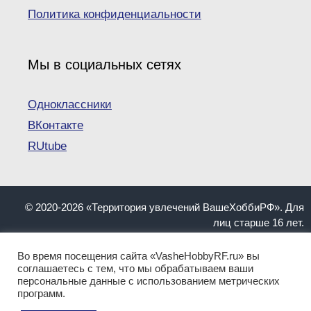
Политика конфиденциальности
Мы в социальных сетях
Одноклассники
ВКонтакте
RUtube
© 2020-2026 «Территория увлечений ВашеХоббиРФ». Для
лиц старше 16 лет.
При копировании материалов ссылка на сайт
VasheHobbyRF.ru обязательна.
Во время посещения сайта «VasheHobbyRF.ru» вы
Информация, представленная на сайте, не должна
соглашаетесь с тем, что мы обрабатываем ваши
персональные данные с использованием метрических
пониматься как инструкция. Имеются противопоказания.
программ.
Перед применением обратитесь к квалифицированному