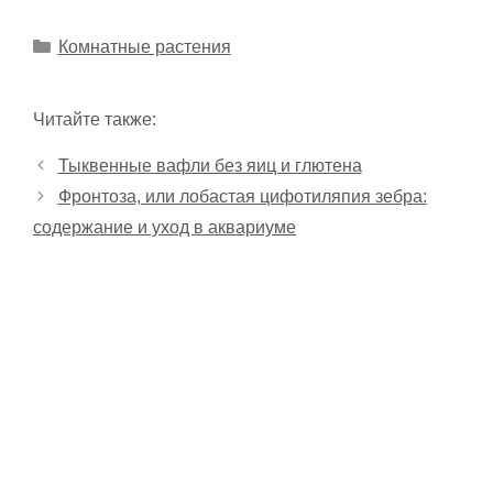
Рубрики
Комнатные растения
Читайте также:
Тыквенные вафли без яиц и глютена
Фронтоза, или лобастая цифотиляпия зебра:
содержание и уход в аквариуме