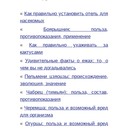
«
Как правильно установить отель для
насекомых
«
Боярышник: польза,
противопоказания, применение
«
Как правильно ухаживать за
кактусами
«
Удивительные факты о ежах: то, о
чем вы не догадывались
«
Пельмени цзяоцзы: происхождение,
эволюция, значение
«
Чабрец (тимьян): польза, состав,
противопоказания
«
Черемша: польза и возможный вред
для организма
«
Огурцы: польза и возможный вред