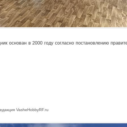
дник основан в 2000 году согласно постановлению правит
едакция VasheHobbyRF.ru