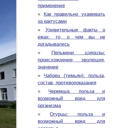
применение
«
Как правильно ухаживать
за кактусами
«
Удивительные факты о
ежах: то, о чем вы не
догадывались
«
Пельмени цзяоцзы:
происхождение, эволюция,
значение
«
Чабрец (тимьян): польза,
состав, противопоказания
«
Черемша: польза и
возможный вред для
организма
«
Огурцы: польза и
возможный вред для