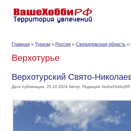
Перейти
к
содержимому
Главная
»
Туризм
»
Россия
»
Свердловская область
»
Верхотурье
Верхотурский Свято-Николае
Дата публикации: 25.10.2024
Автор:
Редакция VasheHobbyRF.