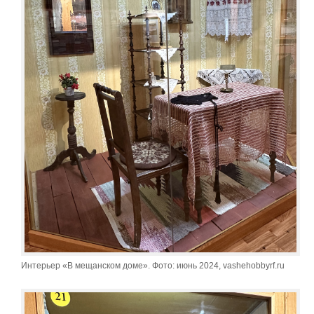
Интерьер «В мещанском доме». Фото: июнь 2024, vashehobbyrf.ru