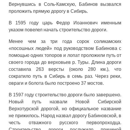
Вернувшись в Соль-Камскую, Бабинов вызвался
проложить прямую дорогу в Сибирь.
В 1595 году царь Федор Иоаннович именным
указом повелел начать строительство дороги.
Менее чем за три года сорок соликамских
«посошных людей» под руководством Бабинова с
помощью одних топоров и лопат проложили путь от
своего города до верховьев р. Туры. Длина дороги
составила 263 версты (около 280 км.), что
сократило путь в Сибирь в семь раз. Через реки,
овраги и болота было построено 37 мостов.
В 1597 году строительство дороги было завершено.
Новый путь назвали Новой Сибирской
Верхотурской дорогой, но официальное название
не прижилось. Народ назвал дорогу Бабиновской, в
честь отважного русского первопроходца.
Строительство дороги послужило причиной