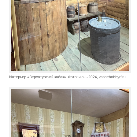
Интерьер «Верхотурский кабак». Фото: июнь 2024, vashehobbyrf.ru