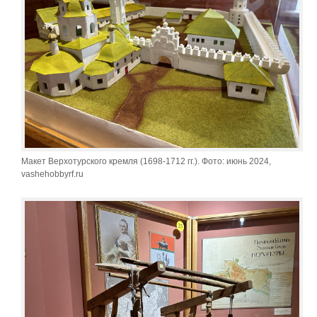
Макет Верхотурского кремля (1698-1712 гг.). Фото: июнь 2024,
vashehobbyrf.ru