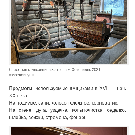
Сюжетная композиция «Конюшня». Фото: июнь 2024,
vashehobbyrf.ru
Предметы, используемые ямщиками в XVII — нач.
XX века:
На подиуме: сани, колесо тележное, корневатик.
На стене: дуга, уздечка, копыточистка, седелко,
шлейка, вожжи, стремена, фонарь.