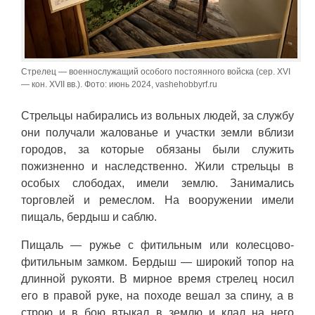
Стрелец — военнослужащий особого постоянного войска (сер. XVI
— кон. XVII вв.). Фото: июнь 2024, vashehobbyrf.ru
Стрельцы набирались из вольных людей, за службу
они получали жалованье и участки земли вблизи
городов, за которые обязаны были служить
пожизненно и наследственно. Жили стрельцы в
особых слободах, имели землю. Занимались
торговлей и ремеслом. На вооружении имели
пищаль, бердыш и саблю.
Пищаль — ружье с фитильным или колесцово-
фитильным замком. Бердыш — широкий топор на
длинной рукояти. В мирное время стрелец носил
его в правой руке, на походе вешал за спину, а в
строю и в бою втыкал в землю и клал на него