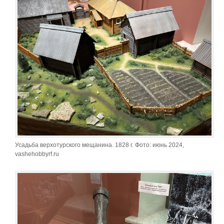
Усадьба верхотурского мещанина. 1828 г. Фото: июнь 2024,
vashehobbyrf.ru