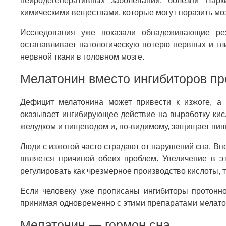
нейродегенеративных заболеваний: болезни Пар
химическими веществами, которые могут поразить моз
Исследования уже показали обнадеживающие рез
останавливает патологическую потерю нервных и гл
нервной ткани в головном мозге.
Мелатонин вместо ингибиторов пр
Дефицит мелатонина может привести к изжоге, а 
оказывает ингибирующее действие на выработку кис
желудком и пищеводом и, по-видимому, защищает пищ
Люди с изжогой часто страдают от нарушений сна. Вп
является причиной обеих проблем. Увеличение в э
регулировать как чрезмерное производство кислоты, т
Если человеку уже прописаны ингибиторы протонног
принимая одновременно с этими препаратами мелатони
Мелатонин — гормон сна