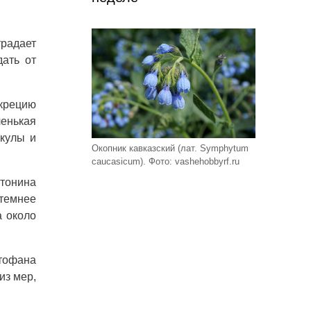
традает
дать от
крецию
ленькая
екулы и
Окопник кавказский (лат. Symphytum
caucasicum). Фото: vashehobbyrf.ru
тонина
 темнее
а около
птофана
из мер,