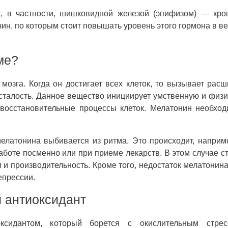
, в частности, шишковидной железой (эпифизом) — кро
чин, по которым стоит повышать уровень этого гормона в в
ме?
мозга. Когда он достигает всех клеток, то вызывает рас
усталость. Данное вещество инициирует умственную и физ
восстановительные процессы клеток. Мелатонин необхо
мелатонина выбивается из ритма. Это происходит, наприм
аботе посменно или при приеме лекарств. В этом случае с
 и производительность. Кроме того, недостаток мелатонин
епрессии.
 антиоксидант
ксидантом, который борется с окислительным стре