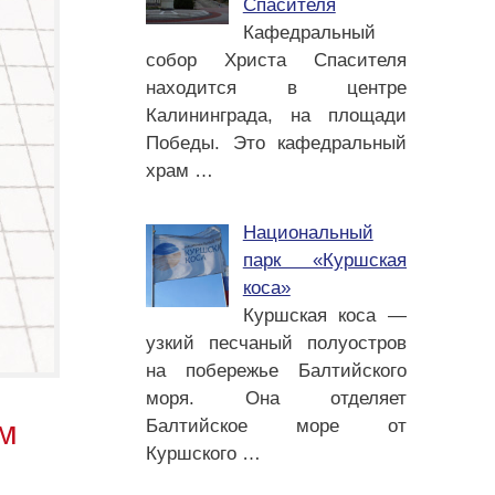
Спасителя
Кафедральный
собор Христа Спасителя
находится в центре
Калининграда, на площади
Победы. Это кафедральный
храм
…
Национальный
парк «Куршская
коса»
Куршская коса —
узкий песчаный полуостров
на побережье Балтийского
моря. Она отделяет
ым
Балтийское море от
Куршского
…