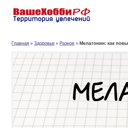
Перейти
к
содержимому
Главная
»
Здоровье
»
Разное
»
Мелатонин: как пов