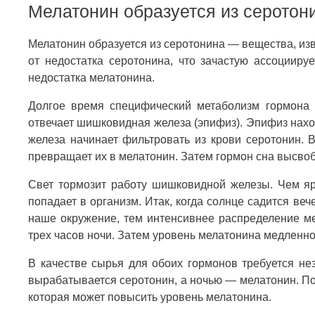
Мелатонин образуется из серотон
Мелатонин образуется из серотонина — вещества, изве
от недостатка серотонина, что зачастую ассоцииру
недостатка мелатонина.
Долгое время специфический метаболизм гормона 
отвечает шишковидная железа (эпифиз). Эпифиз наход
железа начинает фильтровать из крови серотонин. 
превращает их в мелатонин. Затем гормон сна высвоб
Свет тормозит работу шишковидной железы. Чем я
попадает в организм. Итак, когда солнце садится ве
наше окружение, тем интенсивнее распределение ме
трех часов ночи. Затем уровень мелатонина медленно
В качестве сырья для обоих гормонов требуется не
вырабатывается серотонин, а ночью — мелатонин. П
которая может повысить уровень мелатонина.