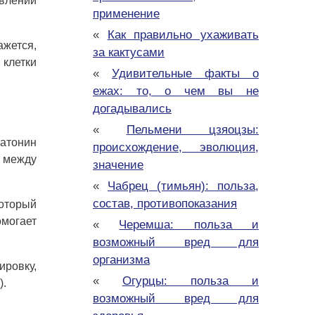
влении
применение
«
Как правильно ухаживать
жется,
за кактусами
 клетки
«
Удивительные факты о
ежах: то, о чем вы не
догадывались
«
Пельмени цзяоцзы:
атонин
происхождение, эволюция,
а между
значение
«
Чабрец (тимьян): польза,
состав, противопоказания
который
омогает
«
Черемша: польза и
возможный вред для
организма
ировку,
«
Огурцы: польза и
).
возможный вред для