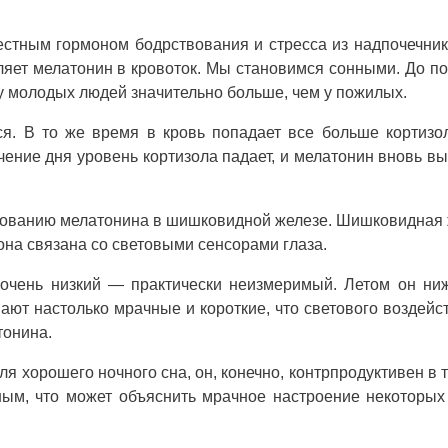
естным гормоном бодрствования и стресса из надпочечник
ляет мелатонин в кровоток. Мы становимся сонными. До п
у молодых людей значительно больше, чем у пожилых.
я. В то же время в кровь попадает все больше кортизо
ечение дня уровень кортизола падает, и мелатонин вновь в
разованию мелатонина в шишковидной железе. Шишковидная
она связана со световыми сенсорами глаза.
 очень низкий — практически неизмеримый. Летом он ни
вают настолько мрачные и короткие, что светового воздейс
тонина.
я хорошего ночного сна, он, конечно, контрпродуктивен в 
ным, что может объяснить мрачное настроение некоторы