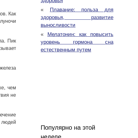
здоровья
«
Плавание: польза для
ов. Как
здоровья, развитие
олуночи
выносливости
«
Мелатонин: как повысить
ла. Пик
уровень гормона сна
ызывает
естественным путем
 железа
же, чем
твия не
течение
х людей
Популярно на этой
неделе