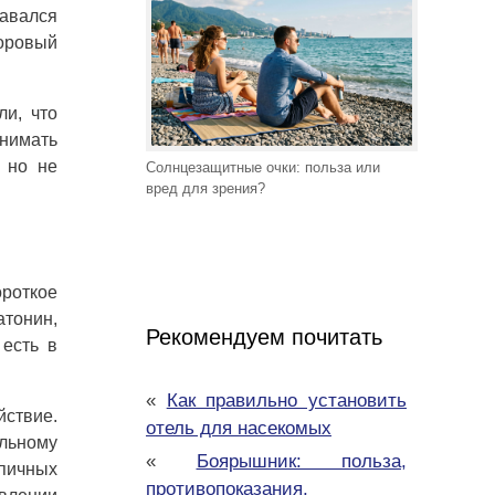
давался
оровый
ли, что
инимать
 но не
Солнцезащитные очки: польза или
вред для зрения?
ороткое
атонин,
Рекомендуем почитать
 есть в
«
Как правильно установить
йствие.
отель для насекомых
ильному
«
Боярышник: польза,
пичных
противопоказания,