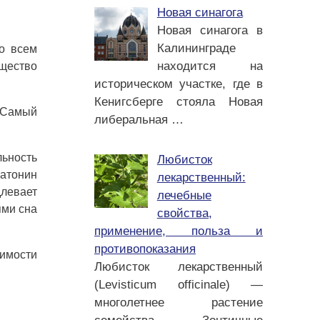
Новая синагога
Новая синагога в
Калининграде
о всем
находится на
ещество
историческом участке, где в
Кенигсберге стояла Новая
. Самый
либеральная
…
льность
Любисток
латонин
лекарственный:
длевает
лечебные
ями сна
свойства,
применение, польза и
противопоказания
димости
Любисток лекарственный
(Levisticum officinale) —
многолетнее растение