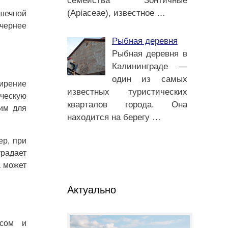
семейства Зонтичные
(Apiaceae), известное
…
шечной
ечернее
Рыбная деревня
Рыбная деревня в
Калининграде —
один из самых
ширение
известных туристических
ическую
кварталов города. Она
дим для
находится на берегу
…
ер, при
традает
а может
Актуально
ссом и