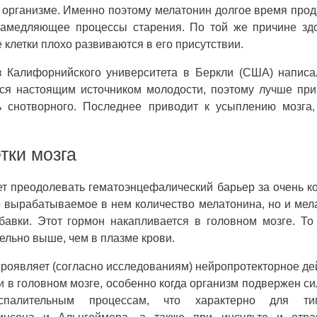
 организме. Именно поэтому мелатонин долгое время про
замедляющее процессы старения. По той же причине зд
 клетки плохо развиваются в его присутствии.
з Калифорнийского университета в Беркли (США) написа
тся настоящим источником молодости, поэтому лучше пр
 снотворного. Последнее приводит к усыплению мозга,
тки мозга
ет преодолевать гематоэнцефалический барьер за очень к
о вырабатываемое в нем количество мелатонина, но и мел
вки. Этот гормон накапливается в головном мозге. То
ельно выше, чем в плазме крови.
роявляет (согласно исследованиям) нейропротекторное де
и в головном мозге, особенно когда организм подвержен с
спалительным процессам, что характерно для ти