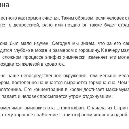
ина
стного как гормон счастья. Таким образом, если человек с
ется с депрессией, рано или поздно он также будет стра
сна был мало изучен. Сегодня мы знаем, что за его се
ится глубоко в мозге и размером с горошину. К вечеру ма
В сложном процессе эпифиз химически изменяет эти мол
ождается железой в кровоток.
рче наше непосредственное окружение, тем меньше мела
чером, постепенно начинается выработка гормона сна. Чем
латонина. Его концентрация в крови достигает максимум
 падает, и человек просыпается утром отдохнувшим.
заменимая аминокислота L-триптофан. Сначала из L-три
оэтому хорошее снабжение L-триптофаном является одной 