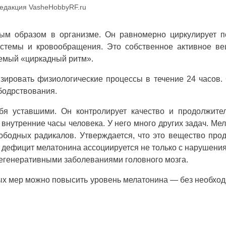
едакция VasheHobbyRF.ru
ым образом в организме. Он равномерно циркулирует п
системы и кровообращения. Это собственное активное в
аемый «циркадный ритм».
зировать физиологические процессы в течение 24 часов
бодрствования.
бя уставшими. Он контролирует качество и продолжите
 внутренние часы человека. У него много других задач. Ме
вободных радикалов. Утверждается, что это вещество про
у дефицит мелатонина ассоциируется не только с нарушени
 дегенеративными заболеваниями головного мозга.
нных мер можно повысить уровень мелатонина — без необхо