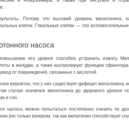
кинсона и Альцгеймера, а также при инсульте и отра
г.
ультаты. Потому что высокий уровень мелатонина, ка
иальных клеток. Глиальные клетки — это вспомогательные
отонного насоса
повышение его уровня способно устранить изжогу. Мел
лоты в желудке, а также контролирует функцию сфинктер
евод от повреждений, связанных с кислотой.
олне вероятно, что у них существует дефицит мелатонина, 
том случае значения мелатонина до здорового уровня п
ак и сон.
о насоса, можно попытаться постепенно снизить их доз
н (но только вечером, так как мелатонин способствует сну