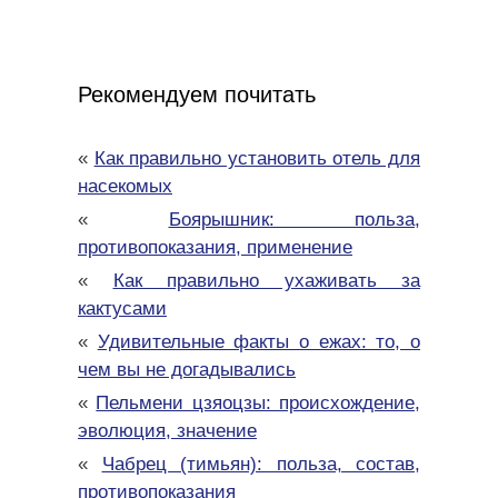
Рекомендуем почитать
«
Как правильно установить отель для
насекомых
«
Боярышник: польза,
противопоказания, применение
«
Как правильно ухаживать за
кактусами
«
Удивительные факты о ежах: то, о
чем вы не догадывались
«
Пельмени цзяоцзы: происхождение,
эволюция, значение
«
Чабрец (тимьян): польза, состав,
противопоказания