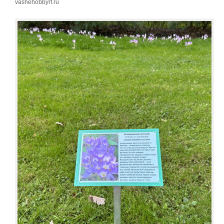
vashehobbyrf.ru