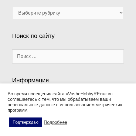
Наши
рубрики
Поиск по сайту
Поиск:
Информация
Во время посещения сайта «VasheHobbyRF.ru» вы
О проекте
соглашаетесь с тем, что мы обрабатываем ваши
персональные данные с использованием метрических
Политика конфиденциальности
программ.
Подробнее
Подтверждаю
Мы в социальных сетях