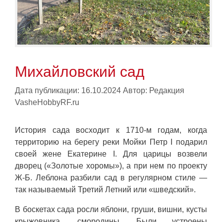
Михайловский сад
Дата публикации: 16.10.2024
Автор:
Редакция
VasheHobbyRF.ru
История сада восходит к 1710-м годам, когда
территорию на берегу реки Мойки Петр I подарил
своей жене Екатерине I. Для царицы возвели
дворец («Золотые хоромы»), а при нем по проекту
Ж-Б. Леблона разбили сад в регулярном стиле —
так называемый Третий Летний или «шведский».
В боскетах сада росли яблони, груши, вишни, кусты
крыжовника, смородины. Были устроены