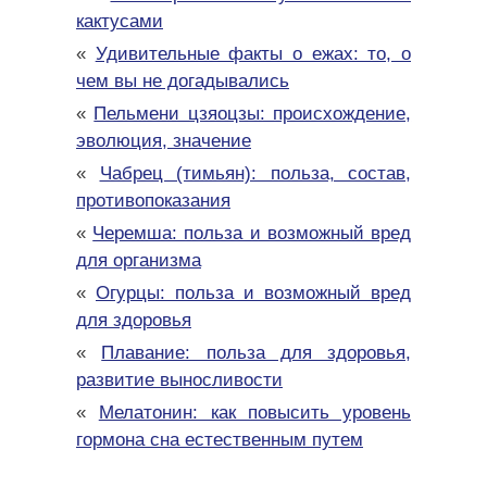
кактусами
«
Удивительные факты о ежах: то, о
чем вы не догадывались
«
Пельмени цзяоцзы: происхождение,
эволюция, значение
«
Чабрец (тимьян): польза, состав,
противопоказания
«
Черемша: польза и возможный вред
для организма
«
Огурцы: польза и возможный вред
для здоровья
«
Плавание: польза для здоровья,
развитие выносливости
«
Мелатонин: как повысить уровень
гормона сна естественным путем