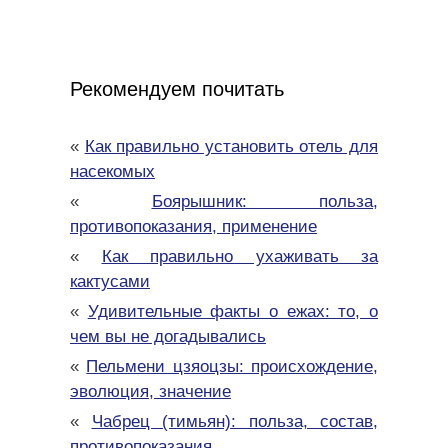
Рекомендуем почитать
«
Как правильно установить отель для
насекомых
«
Боярышник: польза,
противопоказания, применение
«
Как правильно ухаживать за
кактусами
«
Удивительные факты о ежах: то, о
чем вы не догадывались
«
Пельмени цзяоцзы: происхождение,
эволюция, значение
«
Чабрец (тимьян): польза, состав,
противопоказания