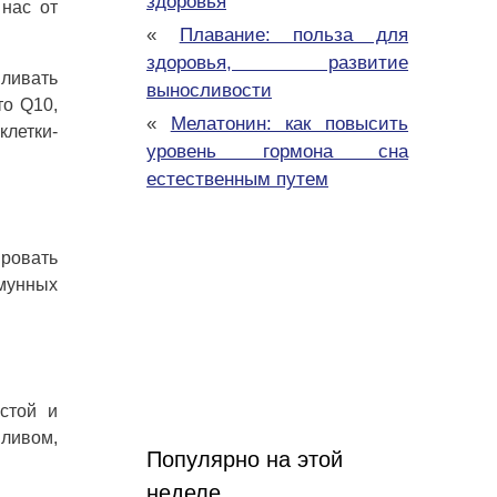
здоровья
нас от
«
Плавание: польза для
здоровья, развитие
ливать
выносливости
то Q10,
«
Мелатонин: как повысить
клетки-
уровень гормона сна
естественным путем
ировать
ммунных
стой и
пливом,
Популярно на этой
неделе