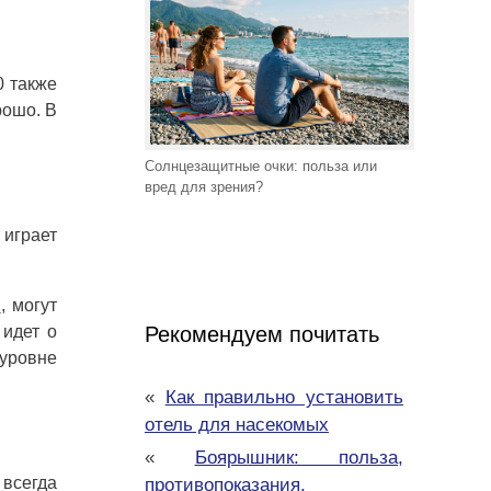
0 также
рошо. В
Солнцезащитные очки: польза или
вред для зрения?
 играет
н
, могут
 идет о
Рекомендуем почитать
 уровне
«
Как правильно установить
отель для насекомых
«
Боярышник: польза,
 всегда
противопоказания,