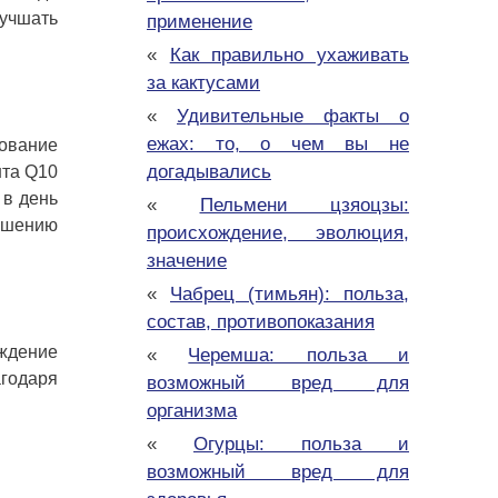
лучшать
применение
«
Как правильно ухаживать
за кактусами
«
Удивительные факты о
ежах: то, о чем вы не
рование
догадывались
нта Q10
 в день
«
Пельмени цзяоцзы:
учшению
происхождение, эволюция,
значение
«
Чабрец (тимьян): польза,
состав, противопоказания
ождение
«
Черемша: польза и
агодаря
возможный вред для
организма
«
Огурцы: польза и
возможный вред для