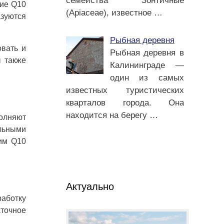
семейства Зонтичные
вие Q10
(Apiaceae), известное
…
зуются
Рыбная деревня
овать и
Рыбная деревня в
ы также
Калининграде —
один из самых
известных туристических
кварталов города. Она
находится на берегу
…
полняют
льными
им Q10
Актуально
аботку
точное