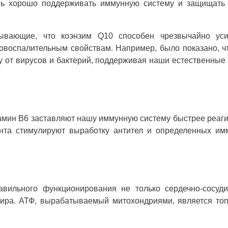
ень хорошо поддерживать иммунную систему и защищать 
зывающие, что коэнзим Q10 способен чрезвычайно уси
овоспалительным свойствам. Например, было показано, ч
у от вирусов и бактерий, поддерживая наши естественные 
тамин B6 заставляют нашу иммунную систему быстрее реаг
ента стимулируют выработку антител и определенных и
вильного функционирования не только сердечно-сосуди
ира. АТФ, вырабатываемый митохондриями, является то