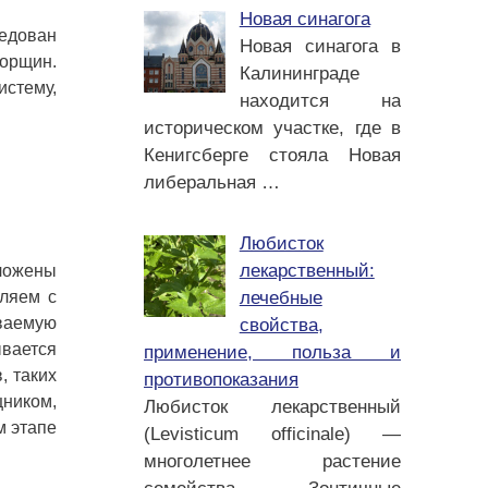
Новая синагога
ледован
Новая синагога в
орщин.
Калининграде
истему,
находится на
историческом участке, где в
Кенигсберге стояла Новая
либеральная
…
Любисток
лекарственный:
ложены
лечебные
бляем с
ываемую
свойства,
ывается
применение, польза и
, таких
противопоказания
щником,
Любисток лекарственный
м этапе
(Levisticum officinale) —
многолетнее растение