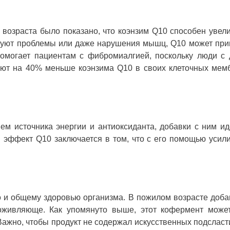
возраста было показано, что коэнзим Q10 способен увел
вуют проблемы или даже нарушения мышц, Q10 может при
омогает пациентам с фибромиалгией, поскольку люди с
ют на 40% меньше коэнзима Q10 в своих клеточных мем
ем источника энергии и антиоксиданта, добавки с ним и
 эффект Q10 заключается в том, что с его помощью усил
но и общему здоровью организма. В пожилом возрасте доб
оживляюще. Как упомянуто выше, этот кофермент может
Важно, чтобы продукт не содержал искусственных подсласт