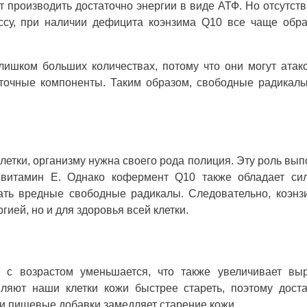
т производить достаточно энергии в виде АТФ. Но отсутст
ссу, при наличии дефицита коэнзима Q10 все чаще обра
ишком больших количествах, потому что они могут атак
еточные компоненты. Таким образом, свободные радикал
летки, организму нужна своего рода полиция. Эту роль вы
и витамин Е. Однако кофермент Q10 также обладает си
ать вредные свободные радикалы. Следовательно, коэнз
гией, но и для здоровья всей клетки.
 с возрастом уменьшается, что также увеличивает выр
ляют наши клетки кожи быстрее стареть, поэтому доста
и пищевые добавки замедляет старение кожи.