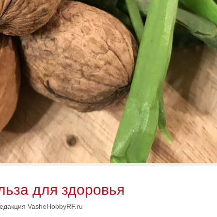
льза для здоровья
едакция VasheHobbyRF.ru