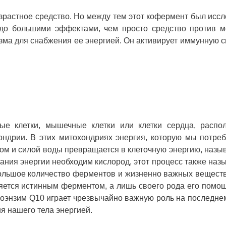
зрастное средство. Но между тем этот кофермент был исс
здо большими эффектами, чем просто средство против м
зма для снабжения ее энергией. Он активирует иммунную с
ные клетки, мышечные клетки или клетки сердца, распо
ндрии. В этих митохондриях энергия, которую мы потре
дом и силой воды превращается в клеточную энергию, наз
ания энергии необходим кислород, этот процесс также наз
большое количество ферментов и жизненно важных веществ
ляется истинным ферментом, а лишь своего рода его помо
Коэнзим Q10 играет чрезвычайно важную роль на последне
я нашего тела энергией.