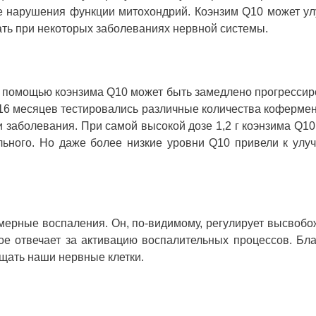
е нарушения функции митохондрий. Коэнзим Q10 может у
ать при некоторых заболеваниях нервной системы.
с помощью коэнзима Q10 может быть замедлено прогресси
 16 месяцев тестировались различные количества коферме
 заболевания. При самой высокой дозе 1,2 г коэнзима Q10
льного. Но даже более низкие уровни Q10 привели к ул
мерные воспаления. Он, по-видимому, регулирует высвоб
ое отвечает за активацию воспалительных процессов. Бл
щать наши нервные клетки.