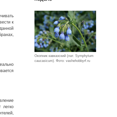
ичивать
вести к
 данной
бранах,
Окопник кавказский (лат. Symphytum
caucasicum). Фото: vashehobbyrf.ru
деально
ивается
авление
 легко
ителей,