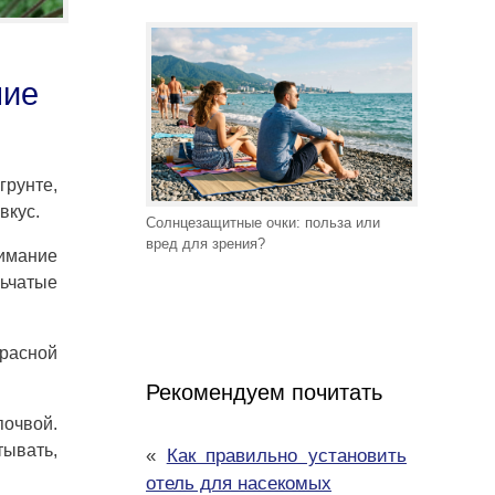
ние
грунте,
вкус.
Солнцезащитные очки: польза или
вред для зрения?
нимание
ьчатые
расной
Рекомендуем почитать
почвой.
тывать,
«
Как правильно установить
отель для насекомых