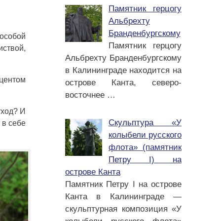
Памятник герцогу
Альбрехту
Бранденбургскому
 особой
Памятник герцогу
ствой,
Альбрехту Бранденбургскому
в Калининграде находится на
кцентом
острове Канта, северо-
восточнее
…
уход? И
Скульптура «У
 в себе
колыбели русского
флота» (памятник
Петру I) на
острове Канта
Памятник Петру I на острове
Канта в Калининграде —
скульптурная композиция «У