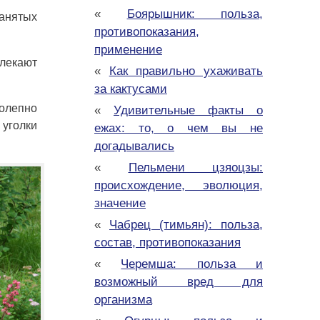
«
Боярышник: польза,
занятых
противопоказания,
применение
влекают
«
Как правильно ухаживать
за кактусами
колепно
«
Удивительные факты о
 уголки
ежах: то, о чем вы не
догадывались
«
Пельмени цзяоцзы:
происхождение, эволюция,
значение
«
Чабрец (тимьян): польза,
состав, противопоказания
«
Черемша: польза и
возможный вред для
организма