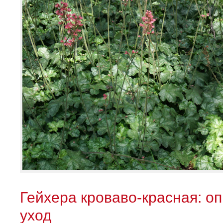
Гейхера кроваво-красная: о
уход