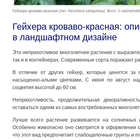
Гейхера кроваво-красная (лат. Heuchera sanguinea). Фото: © vashehobby
Гейхера кроваво-красная: оп
в ландшафтном дизайне
Это неприхотливое многолетнее растение с выразител
так и в контейнерах. Современные сорта поражают ра
В отличие от других гейхер, которые ценятся за 
насыщенно-алыми цветками. С июня по август на
соцветия высотой до 60 см.
Неприхотливость, продолжительная декоративност
оставаться одним из самых востребованных многолет
Лучше всего растение развивается на солнечных и
Особенно живописно оно смотрится в оформлении су
что этот вид предпочитает слабощелочные грунты и 