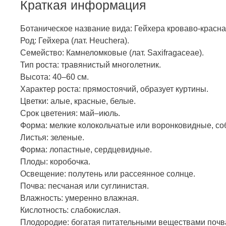
Краткая информация
Ботаническое название вида: Гейхера кроваво-красная
Род: Гейхера (лат. Heuchera).
Семейство: Камнеломковые (лат. Saxifragaceae).
Тип роста: травянистый многолетник.
Высота: 40–60 см.
Характер роста: прямостоячий, образует куртины.
Цветки: алые, красные, белые.
Срок цветения: май–июль.
Форма: мелкие колокольчатые или воронковидные, со
Листья: зеленые.
Форма: лопастные, сердцевидные.
Плоды: коробочка.
Освещение: полутень или рассеянное солнце.
Почва: песчаная или суглинистая.
Влажность: умеренно влажная.
Кислотность: слабокислая.
Плодородие: богатая питательными веществами почв