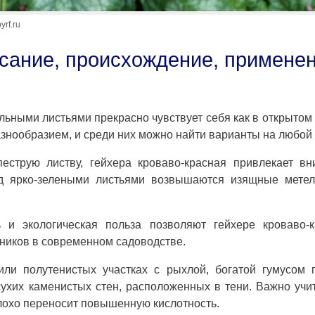
rf.ru
исание, происхождение, примене
ьными листьями прекрасно чувствует себя как в открытом 
знообразием, и среди них можно найти варианты на любой 
пеструю листву, гейхера кроваво-красная привлекает в
д ярко-зелеными листьями возвышаются изящные метел
ь и экологическая польза позволяют гейхере кроваво-к
ников в современном садоводстве.
ли полутенистых участках с рыхлой, богатой гумусом 
хих каменистых стен, расположенных в тени. Важно учи
плохо переносит повышенную кислотность.