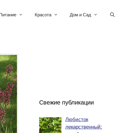
Питание
Красота
Дом и Сад
Свежие публикации
Любисток
лекарственный: