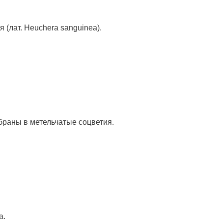
 (лат. Heuchera sanguinea).
браны в метельчатые соцветия.
а.