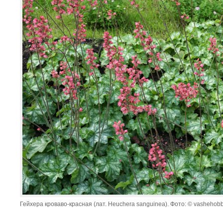
Гейхера кроваво-красная (лат. Heuchera sanguinea). Фото: © vashehobby