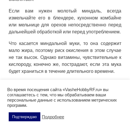
Если вам нужен молотый миндаль, всегда
измельчайте его в блендере, кухонном комбайне
или мельнице для орехов непосредственно перед
дальнейшей обработкой или перед употреблением.
Что касается миндальной муки, то она содержит
мало жира, поэтому риск окисления в этом случае
не так высок. Однако витамины, чувствительные к
кислороду, конечно же, пострадают, если эта мука
будет храниться в течение длительного времени.
Миндаль можно легко включить в ежедневное
меню в форме миндального масла. Храните его в
Во время посещения сайта «VasheHobbyRF.ru» вы
соглашаетесь с тем, что мы обрабатываем ваши
темном и прохладном месте. После открытия
персональные данные с использованием метрических
поместите масло из миндаля в холодильник.
программ.
Подробнее
Подтверждаю