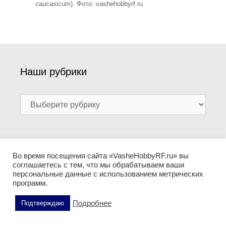
caucasicum). Фото: vashehobbyrf.ru
Наши рубрики
Наши
рубрики
Поиск по сайту
Во время посещения сайта «VasheHobbyRF.ru» вы
соглашаетесь с тем, что мы обрабатываем ваши
Поиск:
персональные данные с использованием метрических
программ.
Подробнее
Подтверждаю
Информация