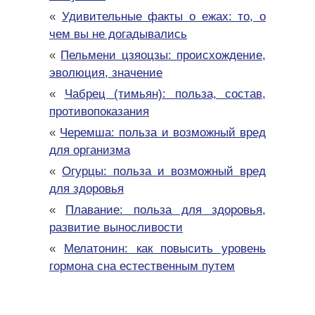
«
Удивительные факты о ежах: то, о
чем вы не догадывались
«
Пельмени цзяоцзы: происхождение,
эволюция, значение
«
Чабрец (тимьян): польза, состав,
противопоказания
«
Черемша: польза и возможный вред
для организма
«
Огурцы: польза и возможный вред
для здоровья
«
Плавание: польза для здоровья,
развитие выносливости
«
Мелатонин: как повысить уровень
гормона сна естественным путем