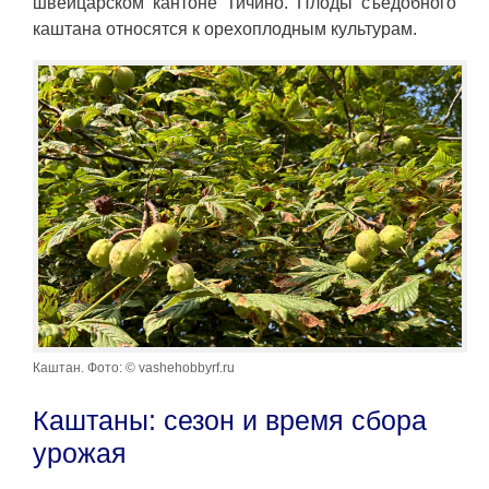
швейцарском кантоне Тичино. Плоды съедобного
каштана относятся к орехоплодным культурам.
Каштан. Фото: © vashehobbyrf.ru
Каштаны: сезон и время сбора
урожая