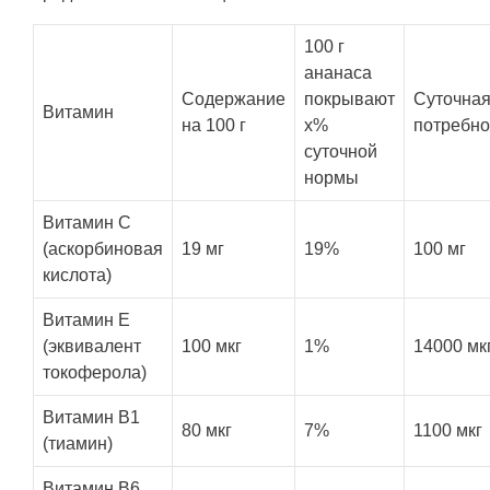
100 г
ананаса
Содержание
покрывают
Суточна
Витамин
на 100 г
x%
потребно
суточной
нормы
Витамин С
(аскорбиновая
19 мг
19%
100 мг
кислота)
Витамин E
(эквивалент
100 мкг
1%
14000 мк
токоферола)
Витамин B1
80 мкг
7%
1100 мкг
(тиамин)
Витамин B6