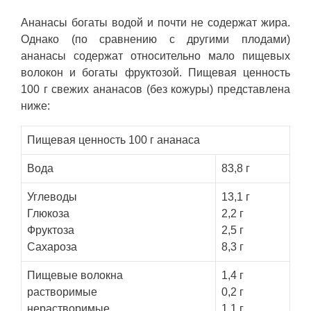
Ананасы богаты водой и почти не содержат жира.
Однако (по сравнению с другими плодами)
ананасы содержат относительно мало пищевых
волокон и богаты фруктозой. Пищевая ценность
100 г свежих ананасов (без кожуры) представлена
ниже:
Пищевая ценность 100 г ананаса
Вода
83,8 г
Углеводы
13,1 г
Глюкоза
2,2 г
Фруктоза
2,5 г
Сахароза
8,3 г
Пищевые волокна
1,4 г
растворимые
0,2 г
нерастворимые
1,1 г