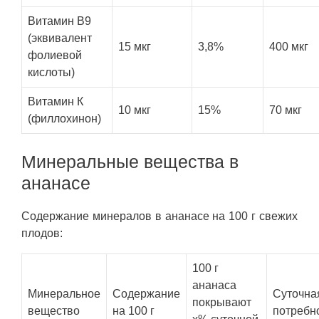
Витамин B9
(эквивалент
15 мкг
3,8%
400 мкг
фолиевой
кислоты)
Витамин К
10 мкг
15%
70 мкг
(филлохинон)
Минеральные вещества в
ананасе
Содержание минералов в ананасе на 100 г свежих
плодов:
100 г
ананаса
Минеральное
Содержание
Суточна
покрывают
вещество
на 100 г
потребн