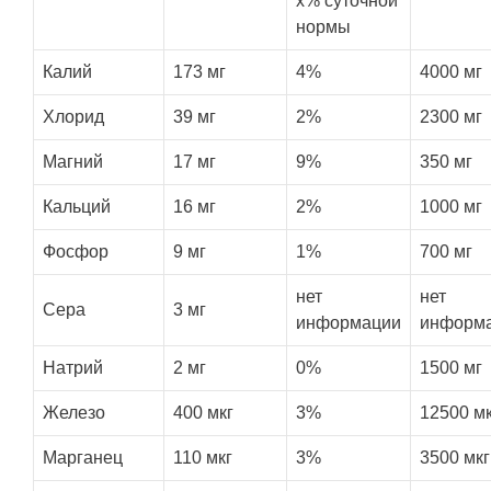
x% суточной
нормы
Калий
173 мг
4%
4000 мг
Хлорид
39 мг
2%
2300 мг
Магний
17 мг
9%
350 мг
Кальций
16 мг
2%
1000 мг
Фосфор
9 мг
1%
700 мг
нет
нет
Сера
3 мг
информации
информ
Натрий
2 мг
0%
1500 мг
Железо
400 мкг
3%
12500 мк
Марганец
110 мкг
3%
3500 мкг