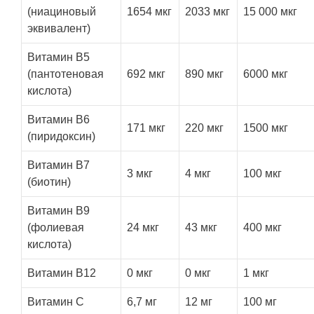
(ниациновый
1654 мкг
2033 мкг
15 000 мкг
эквивалент)
Витамин B5
(пантотеновая
692 мкг
890 мкг
6000 мкг
кислота)
Витамин B6
171 мкг
220 мкг
1500 мкг
(пиридоксин)
Витамин B7
3 мкг
4 мкг
100 мкг
(биотин)
Витамин B9
(фолиевая
24 мкг
43 мкг
400 мкг
кислота)
Витамин B12
0 мкг
0 мкг
1 мкг
Витамин С
6,7 мг
12 мг
100 мг