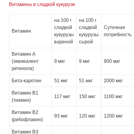
Витамины в сладкой кукурузе
на 100 г
на 100 г
сладкой
сладкой
Суточная
Витамин
кукурузы
кукурузы
потребность
вареной
сырой
Витамин А
(эквивалент
9 мкг
9 мкг
900 мкг
ретинола)
Бета-каротин
51 мкг
51 мкг
2000 мкг
Витамин B1
117 мкг
150 мкг
1100 мкг
(тиамин)
Витамин B2
93 мкг
120 мкг
1200 мкг
(рибофлавин)
Витамин B3