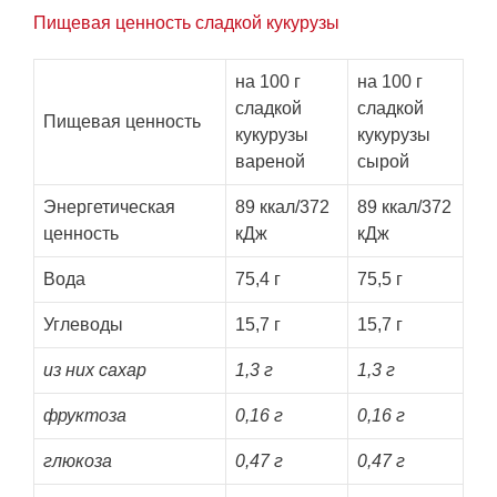
Пищевая ценность сладкой кукурузы
на 100 г
на 100 г
сладкой
сладкой
Пищевая ценность
кукурузы
кукурузы
вареной
сырой
Энергетическая
89 ккал/372
89 ккал/372
ценность
кДж
кДж
Вода
75,4 г
75,5 г
Углеводы
15,7 г
15,7 г
из них сахар
1,3 г
1,3 г
фруктоза
0,16 г
0,16 г
глюкоза
0,47 г
0,47 г