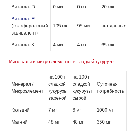
Витамин D
0 мкг
0 мкг
20 мкг
Витамин Е
(токофероловый
105 мкг
95 мкг
нет данных
эквивалент)
Витамин К
4 мкг
4 мкг
65 мкг
Минералы и микроэлементы в сладкой кукурузе
на 100 г
на 100 г
Минерал /
сладкой
сладкой
Суточная
Микроэлемент
кукурузы
кукурузы
потребность
вареной
сырой
Кальций
7 мг
6 мг
1000 мг
Магний
48 мг
48 мг
350 мг