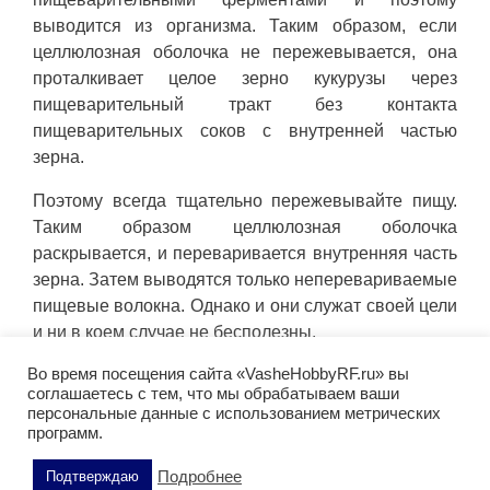
выводится из организма. Таким образом, если
целлюлозная оболочка не пережевывается, она
проталкивает целое зерно кукурузы через
пищеварительный тракт без контакта
пищеварительных соков с внутренней частью
зерна.
Поэтому всегда тщательно пережевывайте пищу.
Таким образом целлюлозная оболочка
раскрывается, и переваривается внутренняя часть
зерна. Затем выводятся только неперевариваемые
пищевые волокна. Однако и они служат своей цели
и ни в коем случае не бесполезны.
Во время посещения сайта «VasheHobbyRF.ru» вы
Организм не может получить доступ к
соглашаетесь с тем, что мы обрабатываем ваши
содержащимся в кукурузе витаминам и минералам,
персональные данные с использованием метрических
если зерна остаются неповрежденными. Но они
программ.
все же увеличивают объем стула в качестве
Подробнее
Подтверждаю
полезных наполнителей. Это поддерживает