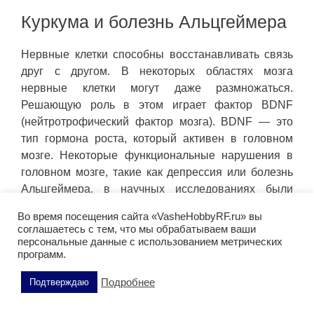
Куркума и болезнь Альцгеймера
Нервные клетки способны восстанавливать связь
друг с другом. В некоторых областях мозга
нервные клетки могут даже размножаться.
Решающую роль в этом играет фактор BDNF
(нейтротрофический фактор мозга). BDNF — это
тип гормона роста, который активен в головном
мозге. Некоторые функциональные нарушения в
головном мозге, такие как депрессия или болезнь
Альцгеймера, в научных исследованиях были
связаны со сниженным уровнем BDNF.
Во время посещения сайта «VasheHobbyRF.ru» вы
соглашаетесь с тем, что мы обрабатываем ваши
Исследования показывают, что куркумин,
персональные данные с использованием метрических
содержащийся в куркуме, повышает концентрацию
программ.
фактора BDNF. Куркумин эффективно помогает
Подробнее
Подтверждаю
отсрочить или даже предотвратить заболевания
головного мозга и возрастные ограничения его