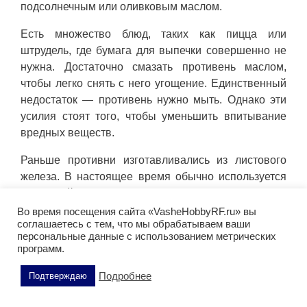
подсолнечным или оливковым маслом.
Есть множество блюд, таких как пицца или
штрудель, где бумага для выпечки совершенно не
нужна. Достаточно смазать противень маслом,
чтобы легко снять с него угощение. Единственный
недостаток — противень нужно мыть. Однако эти
усилия стоят того, чтобы уменьшить впитывание
вредных веществ.
Раньше противни изготавливались из листового
железа. В настоящее время обычно используется
алюминий или листовая сталь, покрытая
синтетическим материалом или эмалью.
Во время посещения сайта «VasheHobbyRF.ru» вы
соглашаетесь с тем, что мы обрабатываем ваши
Недостаток эмалированных противней в том, что
персональные данные с использованием метрических
их нужно смазывать. Большим преимуществом
программ.
является то, что эмаль похожа на стекло и не
содержит вредных веществ.
Подробнее
Подтверждаю
Читайте также:
Безопасная кухонная посуда без