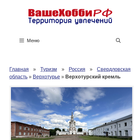
Перейти
к
содержимому
Меню
Главная
»
Туризм
»
Россия
»
Свердловская
область
»
Верхотурье
»
Верхотурский кремль