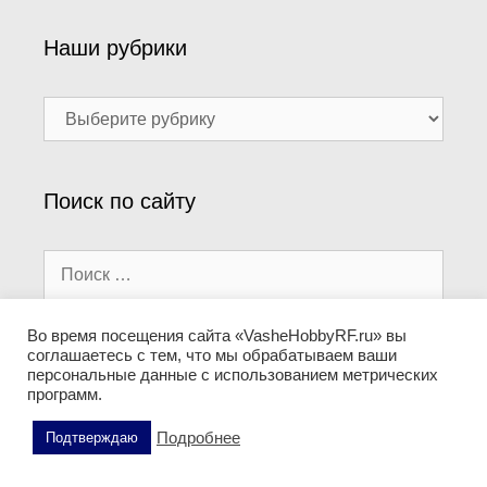
Наши рубрики
Наши
рубрики
Поиск по сайту
Поиск:
Во время посещения сайта «VasheHobbyRF.ru» вы
соглашаетесь с тем, что мы обрабатываем ваши
Информация
персональные данные с использованием метрических
программ.
О проекте
Подробнее
Подтверждаю
Политика конфиденциальности