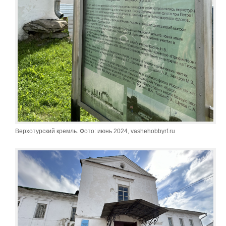
Верхотурский кремль. Фото: июнь 2024, vashehobbyrf.ru