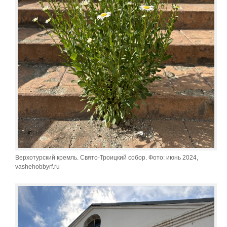
Верхотурский кремль. Свято-Троицкий собор. Фото: июнь 2024,
vashehobbyrf.ru