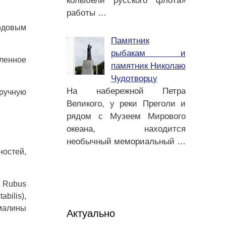
колыбели русского флота»
работы
…
одовым
Памятник
рыбакам и
сленное
памятник Николаю
Чудотворцу
На набережной Петра
вручную
Великого, у реки Преголи и
рядом с Музеем Мирового
океана, находится
необычный мемориальный
…
ностей,
. Rubus
bilis),
 малины
Актуально