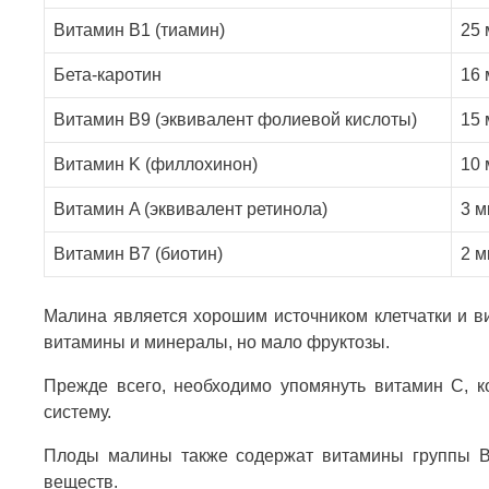
Витамин B1 (тиамин)
25 
Бета-каротин
16 
Витамин B9 (эквивалент фолиевой кислоты)
15 
Витамин K (филлохинон)
10 
Витамин A (эквивалент ретинола)
3 м
Витамин B7 (биотин)
2 м
Малина является хорошим источником клетчатки и в
витамины и минералы, но мало фруктозы.
Прежде всего, необходимо упомянуть витамин С, 
систему.
Плоды малины также содержат витамины группы В
веществ.