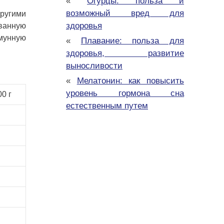
«
Огурцы: польза и
возможный вред для
другими
здоровья
ованную
ммунную
«
Плавание: польза для
здоровья, развитие
выносливости
«
Мелатонин: как повысить
уровень гормона сна
0 г
естественным путем