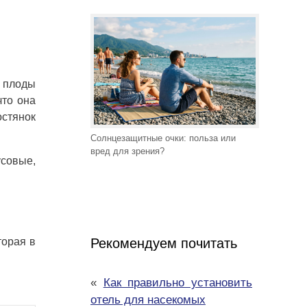
 плоды
что она
остянок
Солнцезащитные очки: польза или
вред для зрения?
усовые,
торая в
Рекомендуем почитать
«
Как правильно установить
отель для насекомых