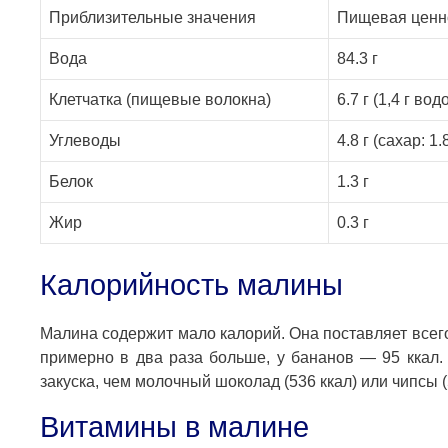
Приблизительные значения
Пищевая ценно
Вода
84.3 г
Клетчатка (пищевые волокна)
6.7 г (1,4 г в
Углеводы
4.8 г (сахар: 1
Белок
1.3 г
Жир
0.3 г
Калорийность малины
Малина содержит мало калорий. Она поставляет всего
примерно в два раза больше, у бананов — 95 ккал.
закуска, чем молочный шоколад (536 ккал) или чипсы (
Витамины в малине