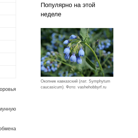
Популярно на этой
неделе
Окопник кавказский (лат. Symphytum
caucasicum). Фото: vashehobbyrf.ru
доровья
мунную
обмена