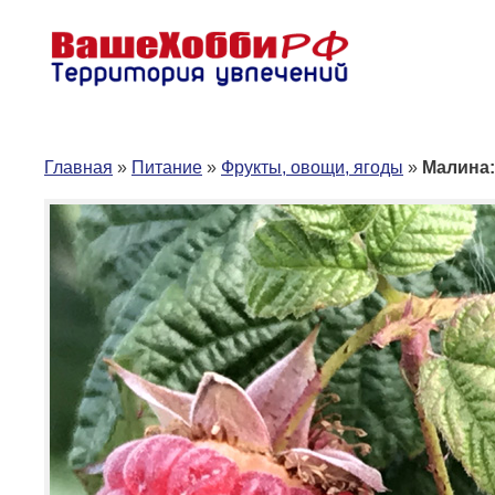
Перейти
к
содержимому
Главная
»
Питание
»
Фрукты, овощи, ягоды
»
Малина: