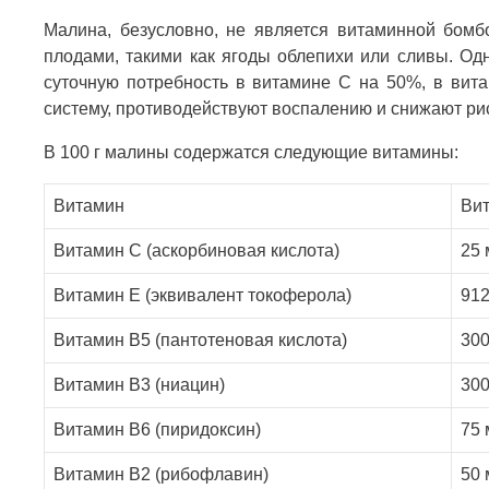
Малина, безусловно, не является витаминной бомб
плодами, такими как ягоды облепихи или сливы. Од
суточную потребность в витамине С на 50%, в вит
систему, противодействуют воспалению и снижают рис
В 100 г малины содержатся следующие витамины:
Витамин
Вит
Витамин C (аскорбиновая кислота)
25 
Витамин E (эквивалент токоферола)
912
Витамин B5 (пантотеновая кислота)
300
Витамин B3 (ниацин)
300
Витамин B6 (пиридоксин)
75 
Витамин B2 (рибофлавин)
50 