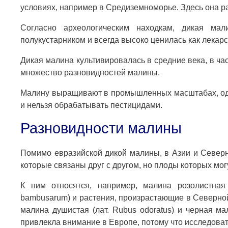
условиях, например в Средиземноморье. Здесь она ра
Согласно археологическим находкам, дикая м
полукустарником и всегда высоко ценилась как лекар
Дикая малина культивировалась в средние века, в ча
множество разновидностей малины.
Малину выращивают в промышленных масштабах, одна
и нельзя обрабатывать пестицидами.
Разновидности малины
Помимо евразийской дикой малины, в Азии и Северн
которые связаны друг с другом, но плоды которых мог
К ним относятся, например, малина розолистная (
bambusarum) и растения, произрастающие в Северной А
малина душистая (лат. Rubus odoratus) и черная ма
привлекла внимание в Европе, потому что исследова