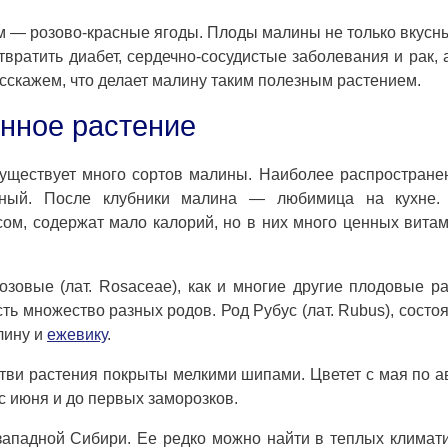
ум — розово-красные ягоды. Плоды малины не только вкусн
вратить диабет, сердечно-сосудистые заболевания и рак, 
асскажем, что делает малину таким полезным растением.
нное растение
уществует много сортов малины. Наиболее распростран
сный. После клубники малина — любимица на кухне.
ом, содержат мало калорий, но в них много ценных вита
Розовые (лат. Rosaceae), как и многие другие плодовые р
сть множество разных родов. Род Рубус (лат. Rubus), состо
лину и
ежевику
.
тви растения покрыты мелкими шипами. Цветет с мая по ав
с июня и до первых заморозков.
западной Сибири. Ее редко можно найти в теплых климат