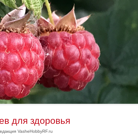
ьев для здоровья
едакция VasheHobbyRF.ru