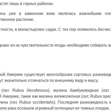
стет лишь в горных районах.
алина уже в каменном веке являлась важнейшим пл
ственное растение.
стности, в монастырских садах. С тех пор появилось бесчи
ко из-за чувствительности ягоды необходимо собирать 
ой Америке существует многообразие сортовых разновид
ут значительно отличаться по внешнему виду и вкусу.
лат. Rubus illecebrosus), малина бамбуковидная (лат
мерике, такие как малина великолепная (лат. Rubus specta
лина (лат. Rubus occidentalis). Последняя разновидность
тели рака осознали огромный потенциал ее темных плодов.