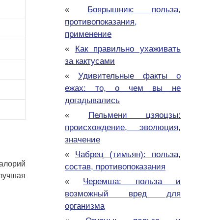
«
Боярышник: польза,
противопоказания,
применение
«
Как правильно ухаживать
за кактусами
«
Удивительные факты о
ежах: то, о чем вы не
догадывались
«
Пельмени цзяоцзы:
происхождение, эволюция,
значение
«
Чабрец (тимьян): польза,
калорий
состав, противопоказания
 лучшая
«
Черемша: польза и
возможный вред для
организма