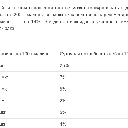
ой, и в этом отношении она не может конкурировать с 
нако с 200 г малины вы можете удовлетворить рекоменд
амине Е — на 14%. Эти два антиоксиданта укрепляют и
к рака.
амины на 100 г малины
Суточная потребность в % на 10
мг
25%
 мкг
7%
 мкг
5%
 мкг
2%
мкг
5%
мкг
4%