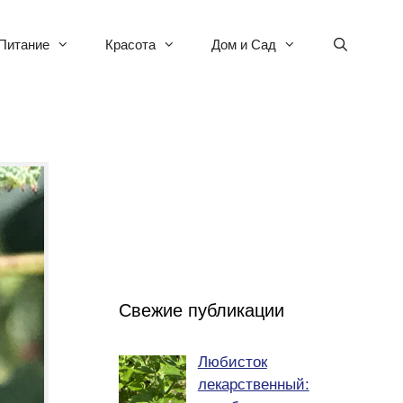
Питание
Красота
Дом и Сад
Свежие публикации
Любисток
лекарственный: