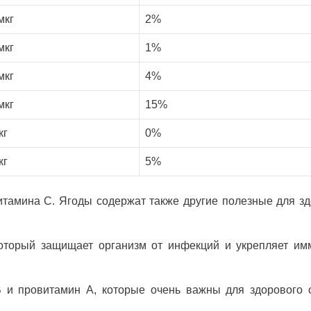
мкг
2%
мкг
1%
мкг
4%
мкг
15%
кг
0%
кг
5%
итамина С. Ягоды содержат также другие полезные для з
который защищает организм от инфекций и укрепляет им
 и провитамин А, которые очень важны для здорового 