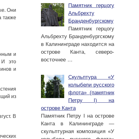
Памятник герцогу
ые. Они
Альбрехту
а также
Бранденбургскому
Памятник герцогу
Альбрехту Бранденбургскому
в Калининграде находится на
острове Канта, северо-
енным и
восточнее
…
 И это
минов и
Скульптура «У
колыбели русского
астения
флота» (памятник
ящий из
Петру I) на
острове Канта
Памятник Петру I на острове
густ. В
Канта в Калининграде —
скульптурная композиция «У
ических