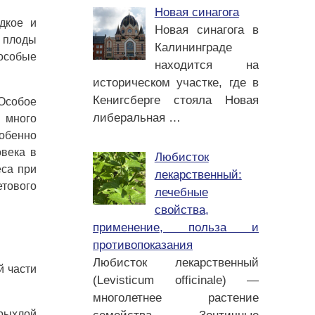
Новая синагога
дкое и
Новая синагога в
 плоды
Калининграде
особые
находится на
историческом участке, где в
Кенигсберге стояла Новая
 Особое
либеральная
…
 много
собенно
овека в
Любисток
еса при
лекарственный:
етового
лечебные
свойства,
применение, польза и
противопоказания
Любисток лекарственный
й части
(Levisticum officinale) —
многолетнее растение
рыхлой