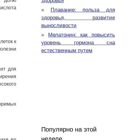
а долю
здоровья
ислота
«
Плавание: польза для
здоровья, развитие
выносливости
«
Мелатонин: как повысить
леток к
уровень гормона сна
болезни
естественным путем
ит для
жирения
ысокого
воримых
Популярно на этой
неделе
ихе во