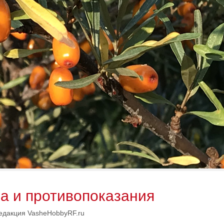
а и противопоказания
едакция VasheHobbyRF.ru