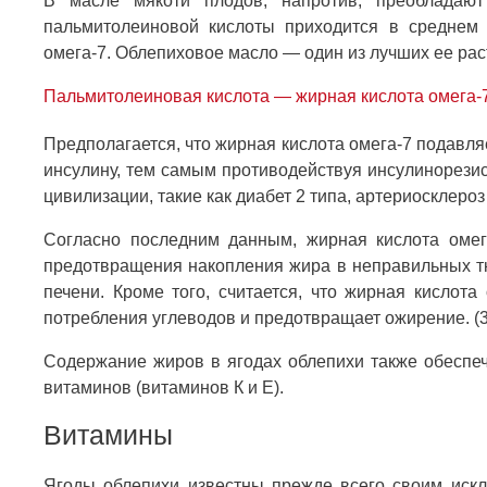
В масле мякоти плодов, напротив, преобладаю
пальмитолеиновой кислоты приходится в среднем 
омега-7. Облепиховое масло — один из лучших ее рас
Пальмитолеиновая кислота — жирная кислота омега-
Предполагается, что жирная кислота омега-7 подавля
инсулину, тем самым противодействуя инсулинорезис
цивилизации, такие как диабет 2 типа, артериосклероз
Согласно последним данным, жирная кислота омег
предотвращения накопления жира в неправильных тк
печени. Кроме того, считается, что жирная кислот
потребления углеводов и предотвращает ожирение. (3
Содержание жиров в ягодах облепихи также обеспе
витаминов (витаминов К и Е).
Витамины
Ягоды облепихи известны прежде всего своим иск