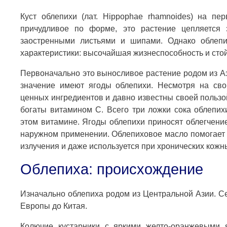
Куст облепихи (лат. Hippophae rhamnoides) на п
причудливое по форме, это растение цепляется
заостренными листьями и шипами. Однако облеп
характеристики: высочайшая жизнеспособность и стой
Первоначально это выносливое растение родом из Аз
значение имеют ягоды облепихи. Несмотря на св
ценных ингредиентов и давно известны своей польз
богаты витамином С. Всего три ложки сока облепих
этом витамине. Ягоды облепихи приносят облегчение
наружном применении. Облепиховое масло помогает 
излучения и даже используется при хронических кожн
Облепиха: происхождение
Изначально облепиха родом из Центральной Азии. С
Европы до Китая.
Колючие кустарники с яркими желто-оранжевыми 