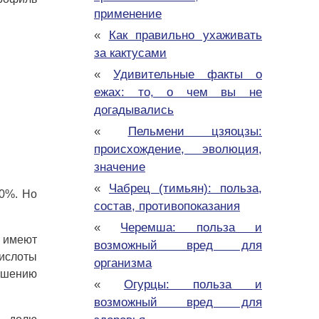
применение
«
Как правильно ухаживать
за кактусами
«
Удивительные факты о
ежах: то, о чем вы не
догадывались
«
Пельмени цзяоцзы:
происхождение, эволюция,
значение
«
Чабрец (тимьян): польза,
20%. Но
состав, противопоказания
«
Черемша: польза и
 имеют
возможный вред для
ислоты
организма
ношению
«
Огурцы: польза и
возможный вред для