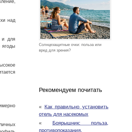
вление,
ихи над
 и для
Солнцезащитные очки: польза или
е ягоды
вред для зрения?
ысокое
итается
Рекомендуем почитать
римерно
«
Как правильно установить
отель для насекомых
«
Боярышник: польза,
зличных
противопоказания,
профиль