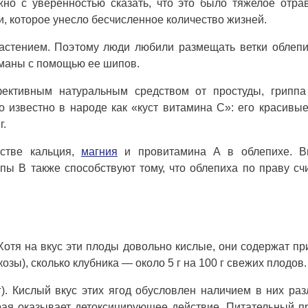
но с уверенностью сказать, что это было тяжелое отра
 которое унесло бесчисленное количество жизней.
астением. Поэтому люди любили размещать ветки облеп
йманы с помощью ее шипов.
ективным натуральным средством от простуды, гриппа
 известно в народе как «куст витамина С»: его красивы
г.
естве кальция,
магния
и провитамина А в облепихе. В
пы В также способствуют тому, что облепиха по праву сч
Хотя на вкус эти плоды довольно кислые, они содержат п
озы), сколько клубника — около 5 г на 100 г свежих плодов.
г). Кислый вкус этих ягод обусловлен наличием в них ра
орая оказывает детоксицирующее действие. Питательный 