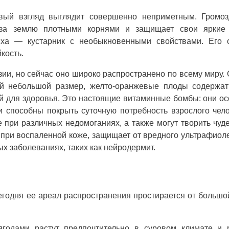
ервый взгляд выглядит совершенно неприметным. Громоз
 за землю плотными корнями и защищает свои яркие
иха — кустарник с необыкновенными свойствами. Его 
кость.
ии, но сейчас оно широко распространено по всему миру.
ой небольшой размер, желто-оранжевые плоды содержат
ой для здоровья. Это настоящие витаминные бомбы: они о
и способны покрыть суточную потребность взрослого чел
 при различных недомоганиях, а также могут творить чуд
при воспаленной коже, защищает от вредного ультрафиол
ых заболеваниях, таких как нейродермит.
егодня ее ареал распространения простирается от большо
ягодами растут предпочтительно в суровом климате и 