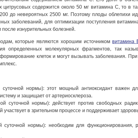
х цитрусовых содержится около 50 мг витамина С, то в т
т 200 до невероятных 2500 мг. Поэтому плоды облепихи и
ных заболеваний, для оптимизации поступления витамин
 после изнурительных болезней.
плодам, которые являются хорошим источником
витамина 
ния определенных молекулярных фрагментов, так назы
 формирование клеток и могут вызывать заболевания. При
мплекс.
суточной нормы): этот мощный антиоксидант важен для
истему и защищает от артериосклероза.
мой суточной нормы): действует против свободных ради
й участвует в зрительном процессе и поддерживает здоров
 суточной нормы): необходим для функционирования, р