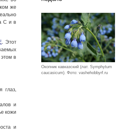
аком же
деально
а С и в
Е
. Этот
ваемых
 этом в
Окопник кавказский (лат. Symphytum
caucasicum). Фото: vashehobbyrf.ru
 глаз,
калов и
ье кожи
оста и