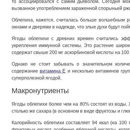
то ассоциировался с самим дьяволом. Сегодня мож
вызванное употреблением зараженной спорыньей ржи,
Облепиха, кажется, считалась больше волшебным р
окнами и дверями в надежде, что злые духи будут по
Ягоды облепихи с древних времен считались эфф
укрепления иммунной системы. Это растение широко
содержат свыше 200 мг аскорбиновой кислоты на 100 
Однако не стоит забывать о значительном колич
содержание
витамина Е
и несколько витаминов груп
суперполезной ягодой.
Макронутриенты
Ягоды облепихи более чем на 80% состоят из воды. 
столько же сахара (в основном в виде фруктозы и глюк
Калорийность облепихи составляет 94 ккал (на 100 
фруктовых кислот, особенно яблочной кислоты, кот