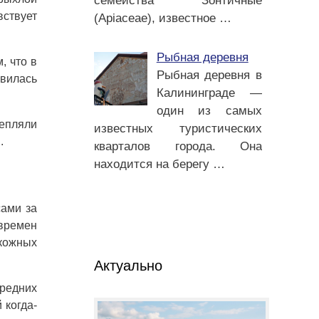
семейства Зонтичные
вствует
(Apiaceae), известное
…
Рыбная деревня
, что в
Рыбная деревня в
вилась
Калининграде —
один из самых
репляли
известных туристических
.
кварталов города. Она
находится на берегу
…
сами за
времен
кожных
Актуально
средних
 когда-