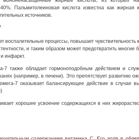
т мононенасыщенные жирные кислоты, из которых н
40%. Пальмитолеиновая кислота известна как жирная к
тительных источников.
7
ет воспалительные процессы, повышает чувствительность к
тентности, и таким образом может предотвратить многие 
 и инфаркт.
а-7 также обладает гормоноподобным действием и служ
анях (например, в печени). Это препятствует развитию о
а омега-7 оказывает балансирующее действие в случае в
)
чивает хорошее усвоение содержащихся в них жирораст
лючительным содержанием витамина С. Его доля в облеп