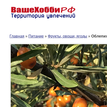
Перейти
к
содержимому
Главная
»
Питание
»
Фрукты, овощи, ягоды
»
Облепих