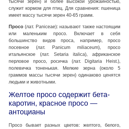
тысячи зерен) и более высокой урожайностью,
служит кормом для птиц. Для сравнения: пшеница
имеет массу тысячи зерен 40-65 грамм.
Просо
(лат. Paniceae): называют также настоящим
или маленьким просо. Включает в себя
большинство видов проса, например, просо
посевное (лат. Panicum miliaceum), просо
итальянское (лат. Setaria italica), африканское
перловое просо, росичка (лат. Digitaria Heist.),
полевичка тоненькая. Мелкие зерна (около 5
граммов массы тысячи зерен) одинаково ценятся
людьми и животными.
Желтое просо содержит бета-
каротин, красное просо —
антоцианы
Просо бывает разных цветов: желтого, белого,