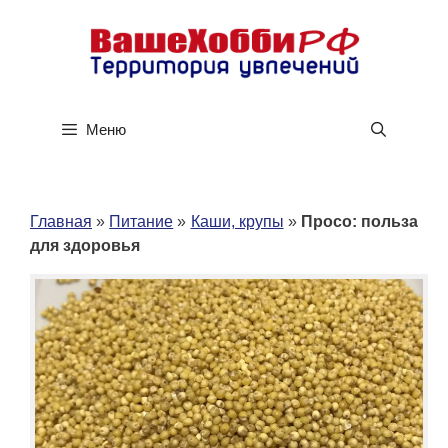
Перейти
к
содержимому
Меню
Главная
»
Питание
»
Каши, крупы
»
Просо: польза
для здоровья