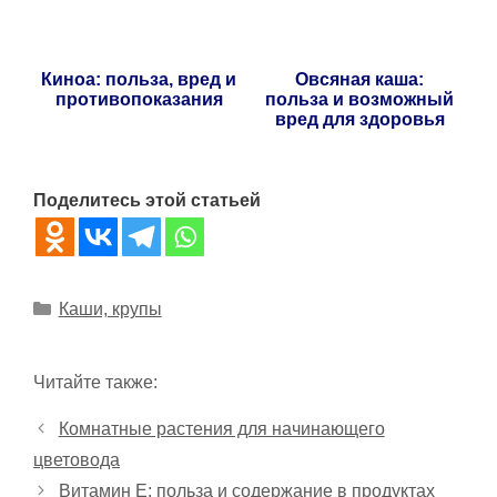
Киноа: польза, вред и
Овсяная каша:
противопоказания
польза и возможный
вред для здоровья
Поделитесь этой статьей
Рубрики
Каши, крупы
Читайте также:
Комнатные растения для начинающего
цветовода
Витамин Е: польза и содержание в продуктах