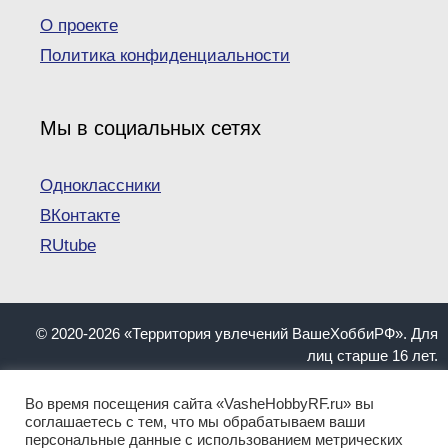
О проекте
Политика конфиденциальности
Мы в социальных сетях
Одноклассники
ВКонтакте
RUtube
© 2020-2026 «Территория увлечений ВашеХоббиРФ». Для
лиц старше 16 лет.
При копировании материалов ссылка на сайт
VasheHobbyRF.ru обязательна.
Во время посещения сайта «VasheHobbyRF.ru» вы
Информация, представленная на сайте, не должна
соглашаетесь с тем, что мы обрабатываем ваши
персональные данные с использованием метрических
пониматься как инструкция. Имеются противопоказания.