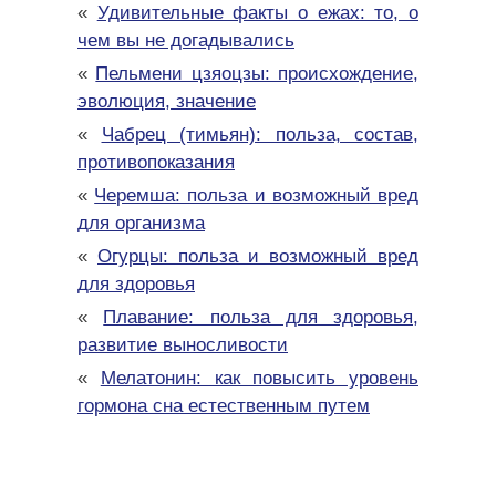
«
Удивительные факты о ежах: то, о
чем вы не догадывались
«
Пельмени цзяоцзы: происхождение,
эволюция, значение
«
Чабрец (тимьян): польза, состав,
противопоказания
«
Черемша: польза и возможный вред
для организма
«
Огурцы: польза и возможный вред
для здоровья
«
Плавание: польза для здоровья,
развитие выносливости
«
Мелатонин: как повысить уровень
гормона сна естественным путем