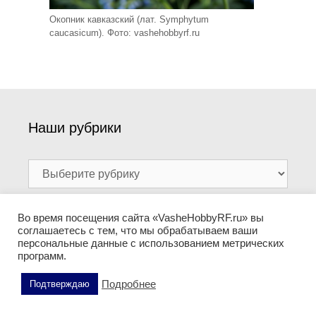
Окопник кавказский (лат. Symphytum
caucasicum). Фото: vashehobbyrf.ru
Наши рубрики
Наши
рубрики
Во время посещения сайта «VasheHobbyRF.ru» вы
Поиск по сайту
соглашаетесь с тем, что мы обрабатываем ваши
персональные данные с использованием метрических
программ.
Поиск:
Подробнее
Подтверждаю