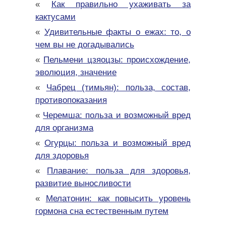
«
Как правильно ухаживать за
кактусами
«
Удивительные факты о ежах: то, о
чем вы не догадывались
«
Пельмени цзяоцзы: происхождение,
эволюция, значение
«
Чабрец (тимьян): польза, состав,
противопоказания
«
Черемша: польза и возможный вред
для организма
«
Огурцы: польза и возможный вред
для здоровья
«
Плавание: польза для здоровья,
развитие выносливости
«
Мелатонин: как повысить уровень
гормона сна естественным путем