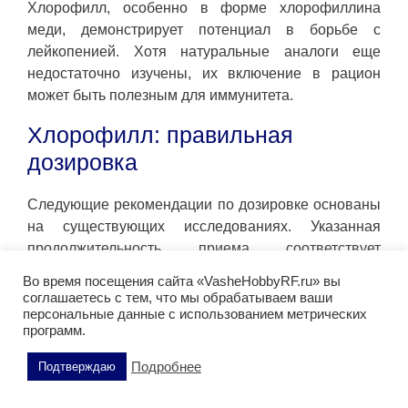
Хлорофилл, особенно в форме хлорофиллина
меди, демонстрирует потенциал в борьбе с
лейкопенией. Хотя натуральные аналоги еще
недостаточно изучены, их включение в рацион
может быть полезным для иммунитета.
Хлорофилл: правильная
дозировка
Следующие рекомендации по дозировке основаны
на существующих исследованиях. Указанная
продолжительность приема соответствует
длительности исследований и не является
Во время посещения сайта «VasheHobbyRF.ru» вы
максимально допустимым сроком.
соглашаетесь с тем, что мы обрабатываем ваши
персональные данные с использованием метрических
Если прекратить прием хлорофилла, его эффект
программ.
также постепенно снизится. Указанное количество
Подробнее
Подтверждаю
хлорофилла не обязательно получать из добавок —
можно употреблять богатые хлорофиллом овощи