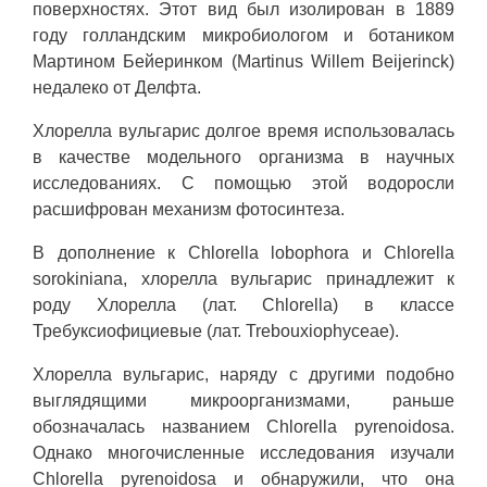
поверхностях. Этот вид был изолирован в 1889
году голландским микробиологом и ботаником
Мартином Бейеринком (Martinus Willem Beijerinck)
недалеко от Делфта.
Хлорелла вульгарис долгое время использовалась
в качестве модельного организма в научных
исследованиях. С помощью этой водоросли
расшифрован механизм фотосинтеза.
В дополнение к Chlorella lobophora и Chlorella
sorokiniana, хлорелла вульгарис принадлежит к
роду Хлорелла (лат. Chlorella) в классе
Требуксиофициевые (лат. Trebouxiophyceae).
Хлорелла вульгарис, наряду с другими подобно
выглядящими микроорганизмами, раньше
обозначалась названием Chlorella pyrenoidosa.
Однако многочисленные исследования изучали
Chlorella pyrenoidosa и обнаружили, что она