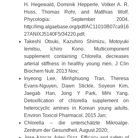
H. Hegewald, Dominik Hepperle, Volker A. R.
Huss, Thomas Rohr, and Matthias Wolf.
Phycologia: September 2004.
http://img.algaebase.org/pdf/AC11010B07ca916
27ANIXJ5140F5/34220.pdf;
Takeshi Otsuki, Kazuhiro Shimizu, Motoyuki
Iemitsu, Ichiro Kono. Multicomponent
supplement containing Chlorella decreases
arterial stiffness in healthy young men. J Clin
Biochem Nutr. 2013 Nov;
Inyeong Lee, Minhphuong Tran, Theresa
Evans-Nguyen, Dawn Stickle, Soyeon Kim,
Jaegab Han, Jong Y Park, Mihi Yang.
Detoxification of chlorella supplement on
heterocyclic amines in Korean young adults.
Environ Toxicol Pharmacol. 2015 Jan;
Chlorella – die unterschätzte Mikroalge.
Zentrum der Gesundheit. August 2020;
Jose Azocar, Arley Diaz. Efficacy and safety of