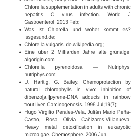
Chlorella supplementation in adults with chronic
hepatitis C virus infection. World J
Gastroenterol. 2013 Feb;
Was ist Chlorella und woher kommt es?
issgesund.de;
Chlorella vulgaris. de.wikipedia.org;
Eine über 2 Milliarden Jahre alte grünalge.
algorigin.com;
Chlorella pyrenoidosa — Nutriphys.
nutriphys.com;
U. Harttig, G. Bailey. Chemoprotection by
natural chlorophylls in vivo: inhibition of
dibenzo[a,l]pyrene-DNA adducts in rainbow
trout liver. Carcinogenesis. 1998 Jul;19(7);
Hugo Virgilio Perales-Vela, Julián Mario Peña-
Castro, Rosa Olivia Cañizares-Villanueva.
Heavy metal detoxification in eukaryotic
microalgae. Chemosphere. 2006 Jun.