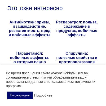
Это тоже интересно
Антибиотики: прием,
Ресвератрол: польза,
взаимодействие,
содержание в
резистентность, вред
продуктах, побочные
и побочные эффекты
эффекты
Парацетамол:
Спирулина:
побочные эффекты,
полезные свойства и
о которых важно
противопоказания
знать
Во время посещения сайта «VasheHobbyRF.ru» вы
соглашаетесь с тем, что мы обрабатываем ваши
персональные данные с использованием метрических
Какой магний лучше?
Действие коэнзима
программ.
Как выбрать форму
Q10 и польза для
правильно
здоровья
Подробнее
Подтверждаю