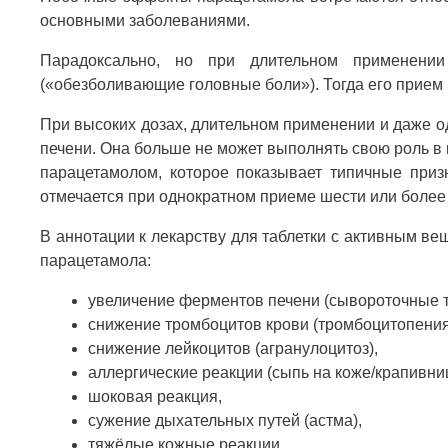
основными заболеваниями.
Парадоксально, но при длительном применени
(«обезболивающие головные боли»). Тогда его прием
При высоких дозах, длительном применении и даже 
печени. Она больше не может выполнять свою роль в 
парацетамолом, которое показывает типичные приз
отмечается при однократном приеме шести или более
В аннотации к лекарству для таблетки с активным 
парацетамола:
увеличение ферментов печени (сывороточные 
снижение тромбоцитов крови (тромбоцитопения
снижение лейкоцитов (агранулоцитоз),
аллергические реакции (сыпь на коже/крапивниц
шоковая реакция,
сужение дыхательных путей (астма),
тяжёлые кожные реакции.