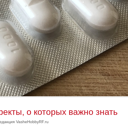
екты, о которых важно знать
едакция VasheHobbyRF.ru