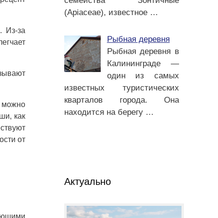
семейства Зонтичные
(Apiaceae), известное
…
. Из-за
Рыбная деревня
легчает
Рыбная деревня в
Калининграде —
азывают
один из самых
известных туристических
кварталов города. Она
 можно
находится на берегу
…
ши, как
ествуют
ости от
Актуально
ующими