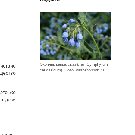
Окопник кавказский (лат. Symphytum
йствие
caucasicum). Фото: vashehobbyrf.ru
щество
 это же
ю дозу.