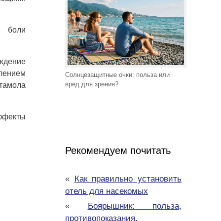
е боли
еждение
влением
Солнцезащитные очки: польза или
вред для зрения?
етамола
эффекты
Рекомендуем почитать
«
Как правильно установить
отель для насекомых
«
Боярышник: польза,
противопоказания,