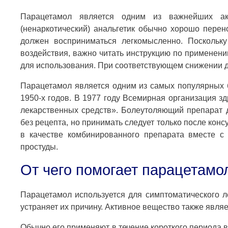
Парацетамол является одним из важнейших а
(ненаркотический) анальгетик обычно хорошо пере
должен восприниматься легкомысленно. Поскольк
воздействия, важно читать инструкцию по применен
для использования. При соответствующем снижении д
Парацетамол является одним из самых популярных б
1950-х годов. В 1977 году Всемирная организация 
лекарственных средств». Болеутоляющий препарат д
без рецепта, но принимать следует только после конс
в качестве комбинированного препарата вместе с 
простуды.
От чего помогает парацетамо
Парацетамол используется для симптоматического л
устраняет их причину. Активное вещество также явл
Обычно его применяют в течение короткого периода 