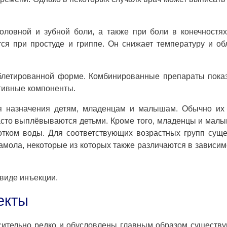
ловной и зубной боли, а также при боли в конечностях
я при простуде и гриппе. Он снижает температуру и об
аблетированной форме. Комбинированные препараты пок
тивные компоненты.
ля назначения детям, младенцам и малышам. Обычно их
часто выплёвываются детьми. Кроме того, младенцы и малы
лотком воды. Для соответствующих возрастных групп сущ
мола, некоторые из которых также различаются в зависим
виде инъекции.
екты
сительно редко и обусловлены главным образом существ