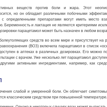
ктивных веществ против боли и жара. Этот неопи
носится, но он обладает различными побочными эффекта
у с определенными препаратами могут иметь место вз
ию. Беременность и лактация не являются критериями иск
озировки парацетамол может быть назначен в любом возра
олеутоляющих средств во всем мире и присутствует на 
здравоохранения (ВОЗ) включила парацетамол в список «о
оступен в аптеках в различных дозировках. Его можно п
ультации с врачом. Уже несколько лет парацетамол доступе
другими активными ингредиентами, например, как сред
л
ечения слабой и умеренной боли. Он облегчает симптомы
яется классическим средством при повышенной температуре
времени. Однако в некоторых случаях врач может выписать