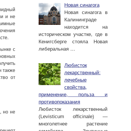
Новая синагога
оидный
Новая синагога в
ми и не
Калининграде
аимные
находится на
лючения
историческом участке, где в
сте.
Кенигсберге стояла Новая
либеральная
…
рынке с
сновных
олучить
Любисток
н также
лекарственный:
ство от
лечебные
свойства,
применение, польза и
противопоказания
Любисток лекарственный
, но не
(Levisticum officinale) —
.
многолетнее растение
 рецепт