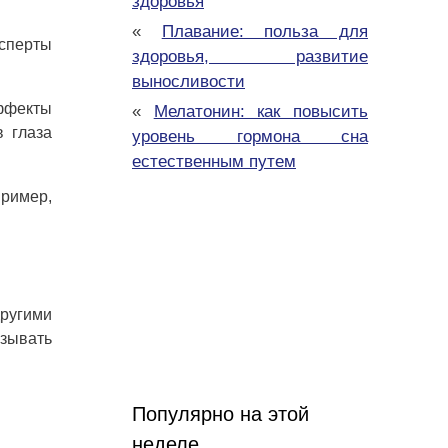
здоровья
«
Плавание: польза для
ксперты
здоровья, развитие
выносливости
эффекты
«
Мелатонин: как повысить
в глаза
уровень гормона сна
естественным путем
пример,
ругими
ызывать
Популярно на этой
неделе