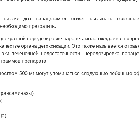
и низких доз парацетамол может вызывать головны
 необходимо прекратить.
однократной передозировке парацетамола ожидается повр
качестве органа детоксикации. Это также называется отра
наки печеночной недостаточности. Передозировка парац
 граммов препарата.
веществом 500 мг могут упоминаться следующие побочные 
трансаминазы),
),
а),