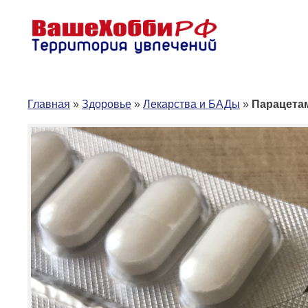
Перейти
к
содержимому
Главная
»
Здоровье
»
Лекарства и БАДы
»
Парацетам