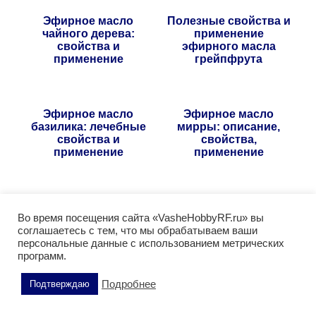
Эфирное масло
Полезные свойства и
чайного дерева:
применение
свойства и
эфирного масла
применение
грейпфрута
Эфирное масло
Эфирное масло
базилика: лечебные
мирры: описание,
свойства и
свойства,
применение
применение
Эфирное масло мяты
Эфирное масло
Во время посещения сайта «VasheHobbyRF.ru» вы
перечной: свойства и
апельсина: свойства
соглашаетесь с тем, что мы обрабатываем ваши
применение
и применение
персональные данные с использованием метрических
программ.
Поделитесь этой статьей
Подробнее
Подтверждаю