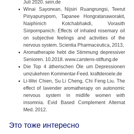
Juli 2020. sein.de
Winai Sayorwan, Nijsiri Ruangrungsi, Teerut
Piriyapunyporn, Tapanee Hongratanaworakit,
Naiphinich Kotchabhakdi, Vorasith
Siripornpanich. Effects of inhaled rosemary oil
on subjective feelings and activities of the
nervous system. Scientia Pharmaceutica, 2013,
Aromatherapie hebt die Stimmung depressiver
Senioren. 10.2018. www.carstens-stiftung.de
Die Top 4 ätherischen Öle um Depressionen
umzukehren Kommentar-Feed. kraftderoele.de
Li-Wei Chien, Su Li Cheng, Chi Feng Liu. The
effect of lavender aromatherapy on autonomic
nervous system in midlife women with
insomnia. Evid Based Complement Alternat
Med. 2012.
Это тоже интересно