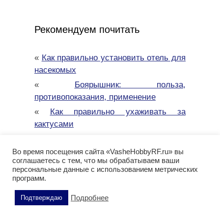
Рекомендуем почитать
«
Как правильно установить отель для
насекомых
«
Боярышник: польза,
противопоказания, применение
«
Как правильно ухаживать за
кактусами
«
Удивительные факты о ежах: то, о
чем вы не догадывались
Во время посещения сайта «VasheHobbyRF.ru» вы
соглашаетесь с тем, что мы обрабатываем ваши
«
Пельмени цзяоцзы: происхождение,
персональные данные с использованием метрических
эволюция, значение
программ.
«
Чабрец (тимьян): польза, состав,
Подробнее
Подтверждаю
противопоказания
«
Черемша: польза и возможный вред