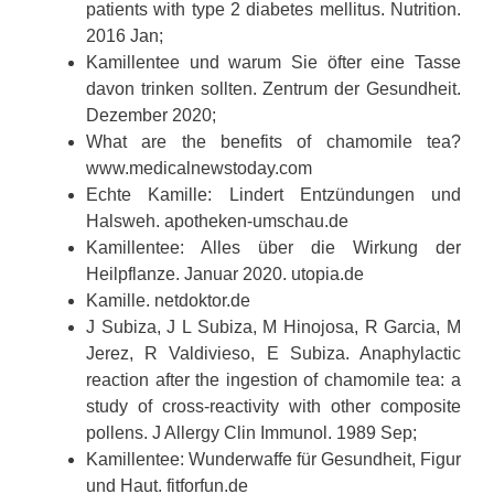
patients with type 2 diabetes mellitus. Nutrition.
2016 Jan;
Kamillentee und warum Sie öfter eine Tasse
davon trinken sollten. Zentrum der Gesundheit.
Dezember 2020;
What are the benefits of chamomile tea?
www.medicalnewstoday.com
Echte Kamille: Lindert Entzündungen und
Halsweh. apotheken-umschau.de
Kamillentee: Alles über die Wirkung der
Heilpflanze. Januar 2020. utopia.de
Kamille. netdoktor.de
J Subiza, J L Subiza, M Hinojosa, R Garcia, M
Jerez, R Valdivieso, E Subiza. Anaphylactic
reaction after the ingestion of chamomile tea: a
study of cross-reactivity with other composite
pollens. J Allergy Clin Immunol. 1989 Sep;
Kamillentee: Wunderwaffe für Gesundheit, Figur
und Haut. fitforfun.de