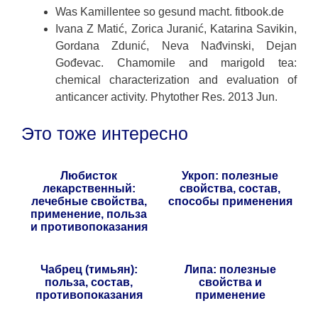
Was Kamillentee so gesund macht. fitbook.de
Ivana Z Matić, Zorica Juranić, Katarina Savikin,
Gordana Zdunić, Neva Nađvinski, Dejan
Gođevac. Chamomile and marigold tea:
chemical characterization and evaluation of
anticancer activity. Phytother Res. 2013 Jun.
Это тоже интересно
Любисток
Укроп: полезные
лекарственный:
свойства, состав,
лечебные свойства,
способы применения
применение, польза
и противопоказания
Чабрец (тимьян):
Липа: полезные
польза, состав,
свойства и
противопоказания
применение