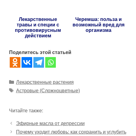
Лекарственные
Черемша: польза и
травы и специи с
возможный вред для
противовирусным
организма
действием
Поделитесь этой статьей
Рубрики
Лекарственные растения
Метки
Астровые (Сложноцветные)
Читайте также:
Эфирные масла от депрессии
Почему уходит любовь: как сохранить и углубить