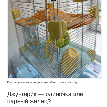
Клетка для хомяка джунгарика. Фото: © vashehobbyrf.ru
Джунгарик — одиночка или
парный жилец?