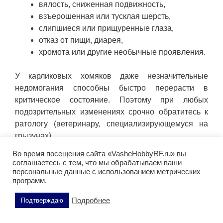
вялость, сниженная подвижность,
взъерошенная или тусклая шерсть,
слипшиеся или прищуренные глаза,
отказ от пищи, диарея,
хромота или другие необычные проявления.
У карликовых хомяков даже незначительные
недомогания способны быстро перерасти в
критическое состояние. Поэтому при любых
подозрительных изменениях срочно обратитесь к
ратологу (ветеринару, специализирующемуся на
грызунах).
Во время посещения сайта «VasheHobbyRF.ru» вы
Джунгарский хомячок: вопросы и
соглашаетесь с тем, что мы обрабатываем ваши
ответы
персональные данные с использованием метрических
программ.
Кому подходит джунгарский
Подробнее
Подтверждаю
хомячок?