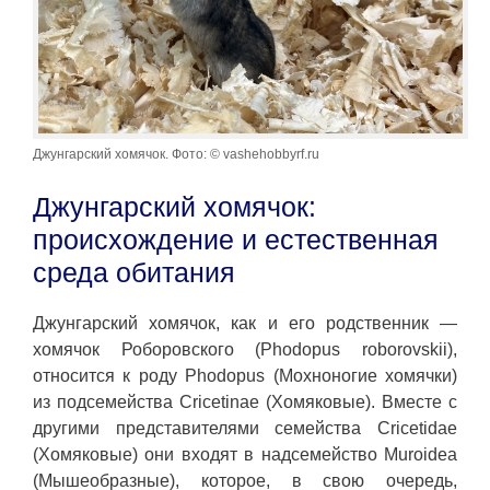
Джунгарский хомячок. Фото: © vashehobbyrf.ru
Джунгарский хомячок:
происхождение и естественная
среда обитания
Джунгарский хомячок, как и его родственник —
хомячок Роборовского (Phodopus roborovskii),
относится к роду Phodopus (Мохноногие хомячки)
из подсемейства Cricetinae (Хомяковые). Вместе с
другими представителями семейства Cricetidae
(Хомяковые) они входят в надсемейство Muroidea
(Мышеобразные), которое, в свою очередь,