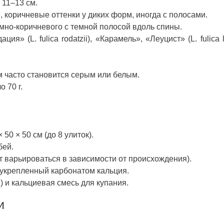
 11–13 см.
 коричневые оттенки у диких форм, иногда с полосами.
темно-коричневого с темной полосой вдоль спины.
 (L. fulica rodatzii), «Карамель», «Леуцист» (L. fulica le
м часто становится серым или белым.
 70 г.
 50 × 50 см (до 8 улиток).
бей.
т варьироваться в зависимости от происхождения).
, укрепленный карбонатом кальция.
) и кальциевая смесь для купания.
и