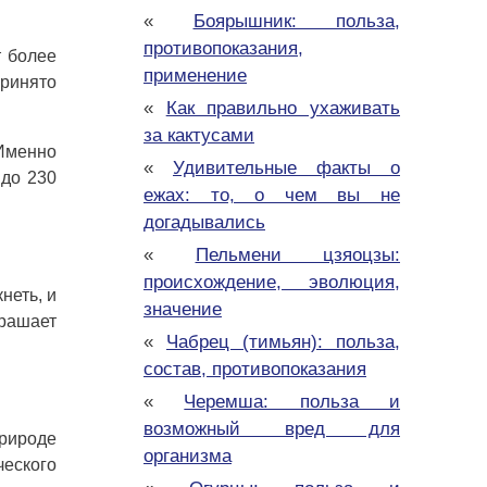
«
Боярышник: польза,
противопоказания,
т более
применение
Принято
«
Как правильно ухаживать
за кактусами
 Именно
«
Удивительные факты о
 до 230
ежах: то, о чем вы не
догадывались
«
Пельмени цзяоцзы:
происхождение, эволюция,
неть, и
значение
крашает
«
Чабрец (тимьян): польза,
состав, противопоказания
«
Черемша: польза и
возможный вред для
природе
организма
ческого