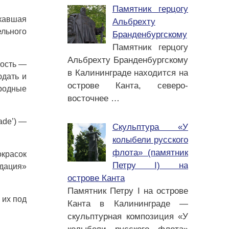
Памятник герцогу
кавшая
Альбрехту
ельного
Бранденбургскому
Памятник герцогу
Альбрехту Бранденбургскому
ность —
в Калининграде находится на
юдать и
острове Канта, северо-
родные
восточнее
…
ade’) —
Скульптура «У
колыбели русского
флота» (памятник
окрасок
Петру I) на
одация»
острове Канта
Памятник Петру I на острове
 их под
Канта в Калининграде —
.
скульптурная композиция «У