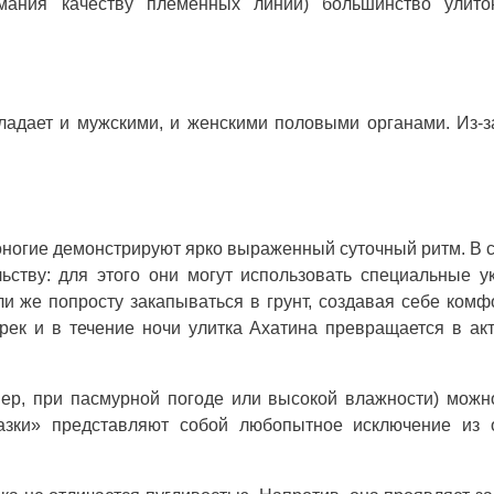
имания качеству племенных линий) большинство улито
адает и мужскими, и женскими половыми органами. Из-з
оногие демонстрируют ярко выраженный суточный ритм. В 
ьству: для этого они могут использовать специальные у
ли же попросту закапываться в грунт, создавая себе ком
рек и в течение ночи улитка Ахатина превращается в ак
ер, при пасмурной погоде или высокой влажности) можн
лазки» представляют собой любопытное исключение из 