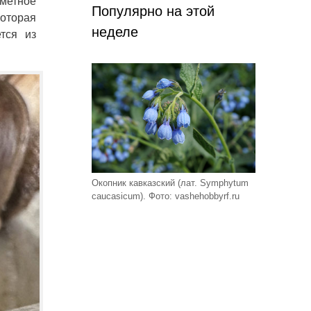
аметное
Популярно на этой
которая
неделе
тся из
Окопник кавказский (лат. Symphytum
caucasicum). Фото: vashehobbyrf.ru