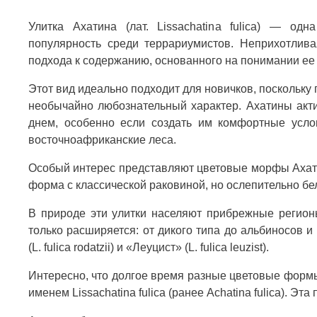
Улитка Ахатина (лат. Lissachatina fulica) — о
популярность среди террариумистов. Неприхотлива
подхода к содержанию, основанного на понимании ее
Этот вид идеально подходит для новичков, поскольку
необычайно любознательный характер. Ахатины акти
днем, особенно если создать им комфортные усл
восточноафриканские леса.
Особый интерес представляют цветовые морфы Ахати
форма с классической раковиной, но ослепительно бе
В природе эти улитки населяют прибрежные регионы
только расширяется: от дикого типа до альбиносов 
(L. fulica rodatzii) и «Леуцист» (L. fulica leuzist).
Интересно, что долгое время разные цветовые формы
именем Lissachatina fulica (ранее Achatina fulica). 