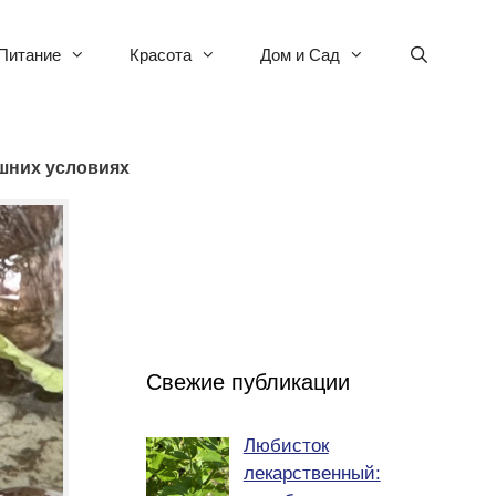
Питание
Красота
Дом и Сад
ашних условиях
Свежие публикации
Любисток
лекарственный: