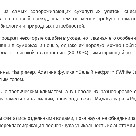
дна из самых завораживающих сухопутных улиток, снис
я на первый взгляд, она тем не менее требует внимат
 биологии и природных потребностей.
 прощает некоторые ошибки в уходе, но главная его особен
вны в сумерках и ночью, однако их нередко можно набл
овия с высокой влажностью (80–90%), имитирующей их 
ны. Например, Ахатина фулика «Белый нефрит» (‘White J
лым телом.
 с тропическим климатом, а в неволе их разнообразие 
и карамельной вариации, происходящей с Мадагаскара, «Р
 считались отдельными видами, пока наука не объединила
Эта переклассификация подчеркнула уникальность их анатомии