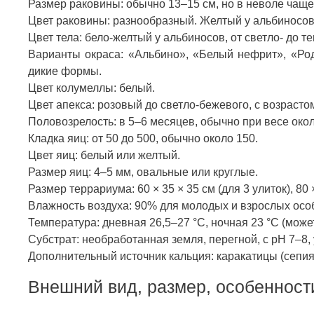
Размер раковины: обычно 13–15 см, но в неволе чаще
Цвет раковины: разнообразный. Желтый у альбиносов,
Цвет тела: бело-желтый у альбиносов, от светло- до 
Варианты окраса: «Альбино», «Белый нефрит», «Родация»
дикие формы.
Цвет колумеллы: белый.
Цвет апекса: розовый до светло-бежевого, с возрасто
Половозрелость: в 5–6 месяцев, обычно при весе около
Кладка яиц: от 50 до 500, обычно около 150.
Цвет яиц: белый или желтый.
Размер яиц: 4–5 мм, овальные или круглые.
Размер террариума: 60 × 35 × 35 см (для 3 улиток), 80 ×
Влажность воздуха: 90% для молодых и взрослых осо
Температура: дневная 26,5–27 °C, ночная 23 °C (може
Субстрат: необработанная земля, перегной, с pH 7–8
Дополнительный источник кальция: каракатицы (сепия
Внешний вид, размер, особенност