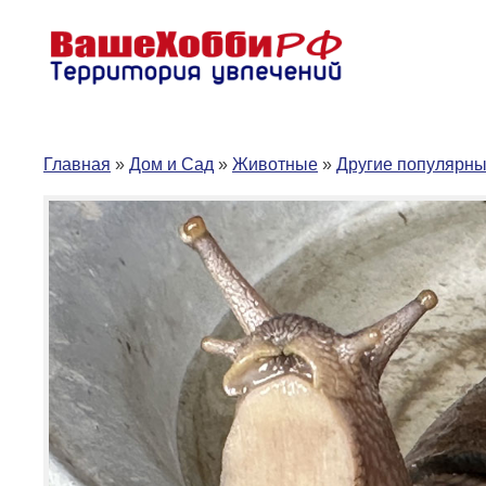
Перейти
к
содержимому
Главная
»
Дом и Сад
»
Животные
»
Другие популярн