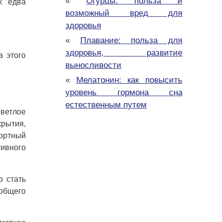
«
Огурцы: польза и
к едва
возможный вред для
здоровья
«
Плавание: польза для
здоровья, развитие
а этого
выносливости
«
Мелатонин: как повысить
уровень гормона сна
естественным путем
светлое
крытия,
фортный
тивного
о стать
общего