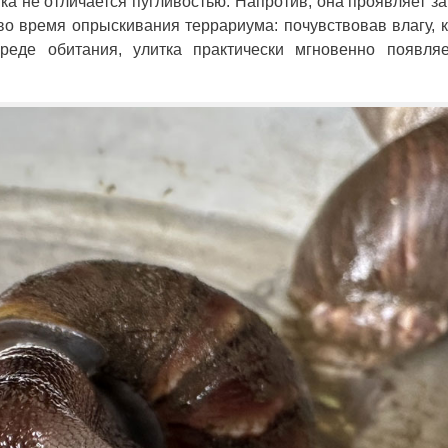
ка не отличается пугливостью. Напротив, она проявляет з
во время опрыскивания террариума: почувствовав влагу, 
реде обитания, улитка практически мгновенно появляе