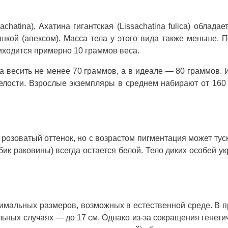
hatina), Ахатина гигантская (Lissachatina fulica) обладае
шкой (апексом). Масса тела у этого вида также меньше. 
иходится примерно 10 граммов веса.
на весить не менее 70 граммов, а в идеале — 80 граммов.
релости. Взрослые экземпляры в среднем набирают от 160
розоватый оттенок, но с возрастом пигментация может туск
бик раковины) всегда остается белой. Тело диких особей у
ксимальных размеров, возможных в естественной среде. В 
льных случаях — до 17 см. Однако из-за сокращения генети