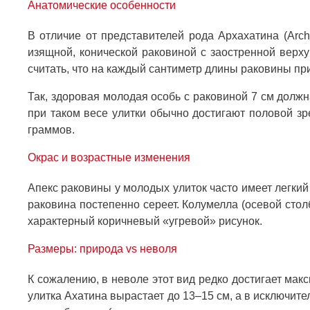
Анатомические особенности
В отличие от представителей рода Архахатина (Archac
изящной, конической раковиной с заостренной верху
считать, что на каждый сантиметр длины раковины пр
Так, здоровая молодая особь с раковиной 7 см долж
при таком весе улитки обычно достигают половой з
граммов.
Окрас и возрастные изменения
Апекс раковины у молодых улиток часто имеет легкий 
раковина постепенно сереет. Колумелла (осевой стол
характерный коричневый «угревой» рисунок.
Размеры: природа vs неволя
К сожалению, в неволе этот вид редко достигает ма
улитка Ахатина вырастает до 13–15 см, а в исключите