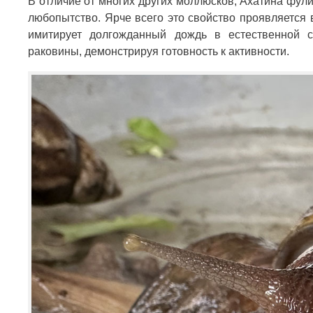
В отличие от многих других моллюсков, Ахатина фули
любопытство. Ярче всего это свойство проявляется 
имитирует долгожданный дождь в естественной с
раковины, демонстрируя готовность к активности.