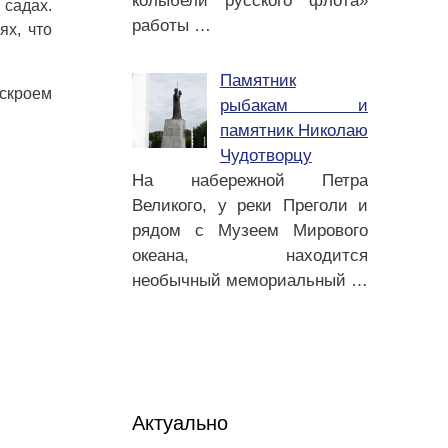
колыбели русского флота»
 садах.
работы
…
ях, что
Памятник
аскроем
рыбакам и
памятник Николаю
Чудотворцу
На набережной Петра
Великого, у реки Преголи и
рядом с Музеем Мирового
океана, находится
необычный мемориальный
…
Актуально