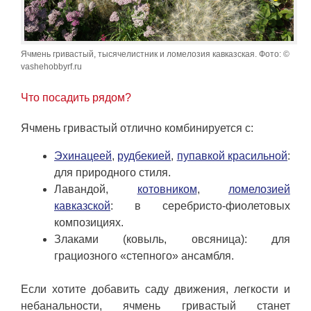
Ячмень гривастый, тысячелистник и ломелозия кавказская. Фото: ©
vashehobbyrf.ru
Что посадить рядом?
Ячмень гривастый отлично комбинируется с:
Эхинацеей
,
рудбекией
,
пупавкой красильной
:
для природного стиля.
Лавандой,
котовником
,
ломелозией
кавказской
: в серебристо-фиолетовых
композициях.
Злаками (ковыль, овсяница): для
грациозного «степного» ансамбля.
Если хотите добавить саду движения, легкости и
небанальности, ячмень гривастый станет