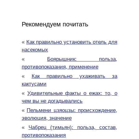
Рекомендуем почитать
«
Как правильно установить отель для
насекомых
«
Боярышник: польза,
противопоказания, применение
«
Как правильно ухаживать за
кактусами
«
Удивительные факты о ежах: то, о
чем вы не догадывались
«
Пельмени цзяоцзы: происхождение,
эволюция, значение
«
Чабрец (тимьян): польза, состав,
противопоказания