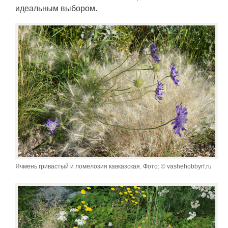
идеальным выбором.
Ячмень гривастый и ломелозия кавказская. Фото: © vashehobbyrf.ru