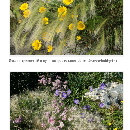
Ячмень гривастый и пупавка красильная. Фото: © vashehobbyrf.ru