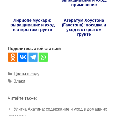
выращивание и уход,
применение
Лириопе мускари:
Агератум Хоустона
выращивание и уход
(Гаустона): посадка и
в открытом грунте
уход в открытом
грунте
Поделитесь этой статьей
Рубрики
Цветы в саду
Метки
Злаки
Читайте также:
Улитка Ахатина: содержание и уход в домашних