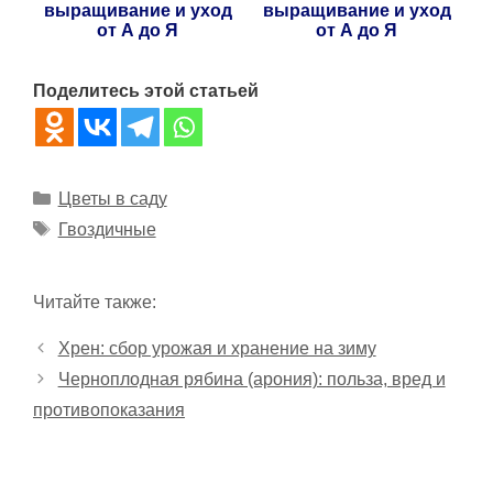
выращивание и уход
выращивание и уход
от А до Я
от А до Я
Поделитесь этой статьей
Рубрики
Цветы в саду
Метки
Гвоздичные
Читайте также:
Хрен: сбор урожая и хранение на зиму
Черноплодная рябина (арония): польза, вред и
противопоказания