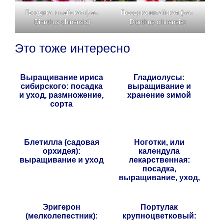
Гвоздика китайская (лат.
Гвоздика китайская (лат.
Dianthus chinensis)
Dianthus chinensis)
Это тоже интересно
Выращивание ириса
Гладиолусы:
сибирского: посадка
выращивание и
и уход, размножение,
хранение зимой
сорта
Блетилла (садовая
Ноготки, или
орхидея):
календула
выращивание и уход
лекарственная:
посадка,
выращивание, уход,
сорта
Эригерон
Портулак
(мелколепестник):
крупноцветковый: