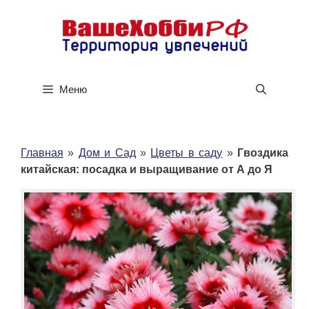
Перейти
к
содержимому
Меню
Главная
»
Дом и Сад
»
Цветы в саду
»
Гвоздика
китайская: посадка и выращивание от А до Я