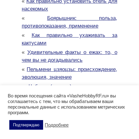
«
Как правильно установить отель для
насекомых
«
Боярышник: польза,
противопоказания, применение
«
Как правильно ухаживать за
кактусами
«
Удивительные факты о ежах: то, о
чем вы не догадывались
«
Пельмени цзяоцзы: происхождение,
эволюция, значение
«
Чабрец (тимьян): польза, состав,
противопоказания
Во время посещения сайта «VasheHobbyRF.ru» вы
соглашаетесь с тем, что мы обрабатываем ваши
«
Черемша: польза и возможный вред
персональные данные с использованием метрических
для организма
программ.
«
Огурцы: польза и возможный вред
Подробнее
Подтверждаю
для здоровья
«
Плавание: польза для здоровья,