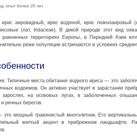
д, опыт более 20 лет
ирис аировидный, ирис водяной, ирис ложноаировый (ла
исовые (лат. Iridaceae). В дикой природе этот вид охв
а равнинных территориях Европы, в Передней Азии впл
ачительно реже популяции встречаются в условиях средне
собенности
ия. Типичные места обитания водного ириса — это забол
чных водоемов. Он активно участвует в зарастании при
 зарослях, на осоковых лугах, в заболоченных ольшан
 и речных берегов.
 это мощный травянистый многолетник. Его вертикальн
ительный желтый акцент в прибрежном ландшафте. Ра
ов.