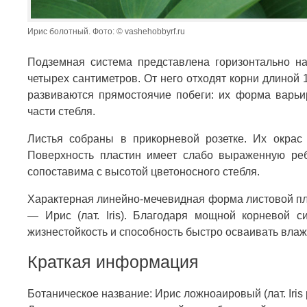
Ирис болотный. Фото: © vashehobbyrf.ru
Подземная система представлена горизонтально н
четырех сантиметров. От него отходят корни длиной 
развиваются прямостоячие побеги: их форма варьир
части стебля.
Листья собраны в прикорневой розетке. Их окрас 
Поверхность пластин имеет слабо выраженную реб
сопоставима с высотой цветоносного стебля.
Характерная линейно-мечевидная форма листовой пл
— Ирис (лат. Iris). Благодаря мощной корневой с
жизнестойкость и способность быстро осваивать влаж
Краткая информация
Ботаническое название: Ирис ложноаировый (лат. Iris 