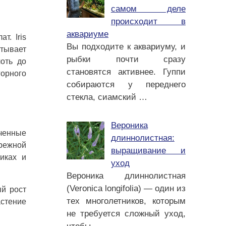
самом деле
происходит в
аквариуме
т. Iris
Вы подходите к аквариуму, и
атывает
рыбки почти сразу
оть до
становятся активнее. Гуппи
горного
собираются у переднего
стекла, сиамский
…
Вероника
оченные
длиннолистная:
брежной
выращивание и
иках и
уход
Вероника длиннолистная
(Veronica longifolia) — один из
ый рост
тех многолетников, которым
стение
не требуется сложный уход,