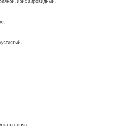
водяной, ирис аировидный.
ие.
кустистый.
богатых почв.