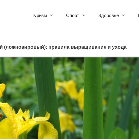
Туризм
Спорт
Здоровье
й (ложноаировый): правила выращивания и ухода