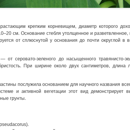
арастающим крепким корневищем, диаметр которого дохо
10–20 см. Основание стебля утолщенное и разветвленное, 
уется от сплюснутой у основания до почти округлой в 
— от серовато-зеленого до насыщенного травянисто-зе
ристость. При ширине около двух сантиметров, длина л
астины послужила основанием для научного названия все
истеме и активной вегетации этот вид демонстрирует 
ные грунты.
pseudacorus).