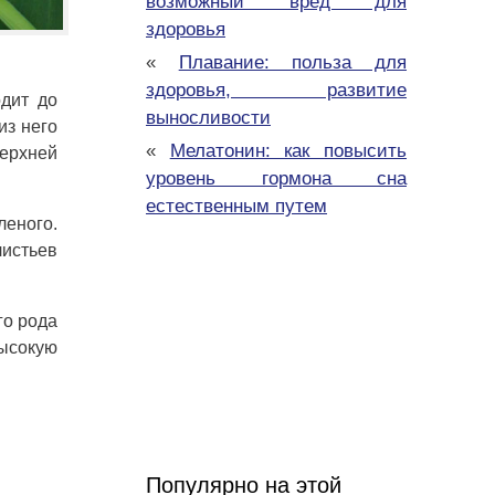
возможный вред для
здоровья
«
Плавание: польза для
здоровья, развитие
дит до
выносливости
из него
«
Мелатонин: как повысить
верхней
уровень гормона сна
естественным путем
леного.
истьев
го рода
высокую
Популярно на этой