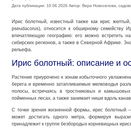
Дата публикации: 10.06.2026
Автор:
Вера Новоселова, садово
Ирис болотный, известный также как ирис желтый, 
pseudacorus), относится к обширному семейству Ир
впечатляющую географию: его можно встретить н
сибирских регионов, а также в Северной Африке. Зн
рельефа.
Ирис болотный: описание и о
Растение приурочено к зонам избыточного увлажнен
берега и временно затапливаемые мелководья разли
полосы, встречаясь в тростниковых и камышовых
пойменных лесах, а также занимает ниши вдоль канав
С точки зрения жизненной формы, ирис болотный —
может достигать одного метра, формируя выраз
принадлежит к группе безбородых корневищных ирис