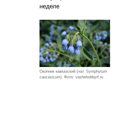
неделе
Окопник кавказский (лат. Symphytum
caucasicum). Фото: vashehobbyrf.ru