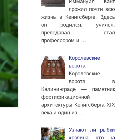
Иммануил Кант
прожил почти всю
жизнь в Кенигсберге. Здесь
он родился, учился,
преподавал, стал
профессором и
…
Королевские
ворота
Королевские
ворота в
Калининграде — памятник
фортификационной
архитектуры Кенигсберга XIX
века и один из
…
Узнают ли рыбки
хозяина: что на