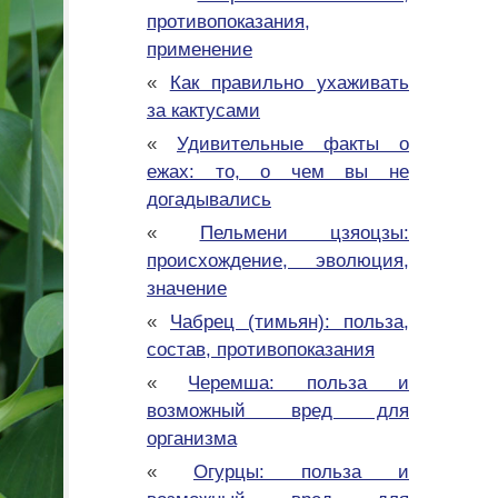
противопоказания,
применение
«
Как правильно ухаживать
за кактусами
«
Удивительные факты о
ежах: то, о чем вы не
догадывались
«
Пельмени цзяоцзы:
происхождение, эволюция,
значение
«
Чабрец (тимьян): польза,
состав, противопоказания
«
Черемша: польза и
возможный вред для
организма
«
Огурцы: польза и