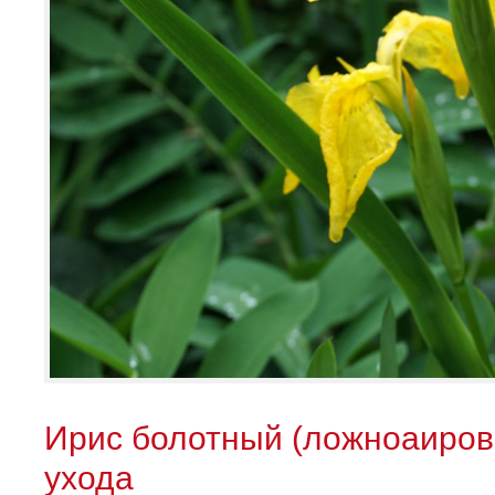
Ирис болотный (ложноаиров
ухода