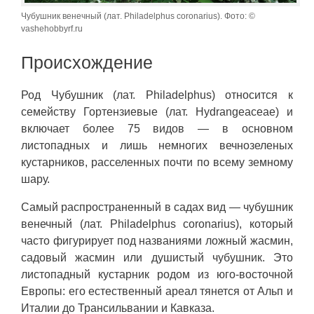
Чубушник венечный (лат. Philadelphus coronarius). Фото: ©
vashehobbyrf.ru
Происхождение
Род Чубушник (лат. Philadelphus) относится к
семейству Гортензиевые (лат. Hydrangeaceae) и
включает более 75 видов — в основном
листопадных и лишь немногих вечнозеленых
кустарников, расселенных почти по всему земному
шару.
Самый распространенный в садах вид — чубушник
венечный (лат. Philadelphus coronarius), который
часто фигурирует под названиями ложный жасмин,
садовый жасмин или душистый чубушник. Это
листопадный кустарник родом из юго-восточной
Европы: его естественный ареал тянется от Альп и
Италии до Трансильвании и Кавказа.