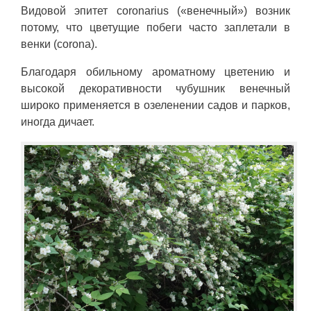
Видовой эпитет coronarius («венечный») возник
потому, что цветущие побеги часто заплетали в
венки (corona).
Благодаря обильному ароматному цветению и
высокой декоративности чубушник венечный
широко применяется в озеленении садов и парков,
иногда дичает.