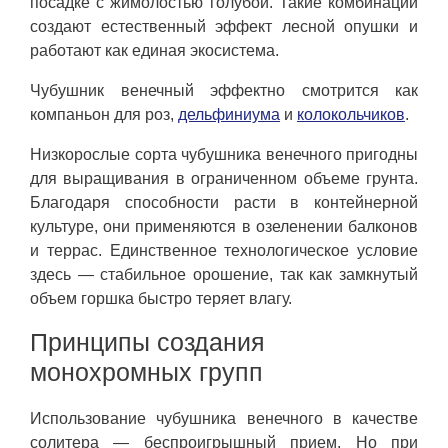
посадке с жимолостью голубой. Такие комбинации
создают естественный эффект лесной опушки и
работают как единая экосистема.
Чубушник венечный эффектно смотрится как
компаньон для роз,
дельфиниума
и
колокольчиков
.
Низкорослые сорта чубушника венечного пригодны
для выращивания в ограниченном объеме грунта.
Благодаря способности расти в контейнерной
культуре, они применяются в озеленении балконов
и террас. Единственное технологическое условие
здесь — стабильное орошение, так как замкнутый
объем горшка быстро теряет влагу.
Принципы создания
монохромных групп
Использование чубушника венечного в качестве
солитера — беспроигрышный прием. Но при