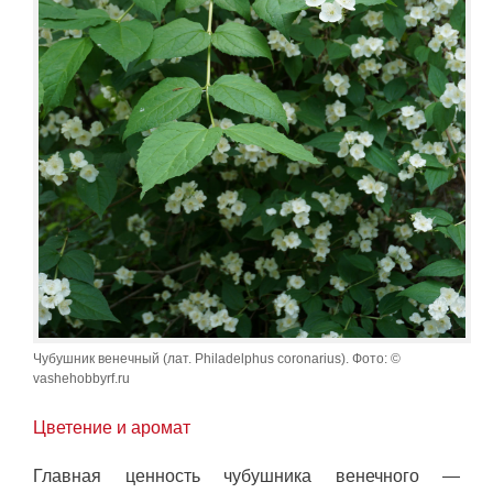
Чубушник венечный (лат. Philadelphus coronarius). Фото: ©
vashehobbyrf.ru
Цветение и аромат
Главная ценность чубушника венечного —