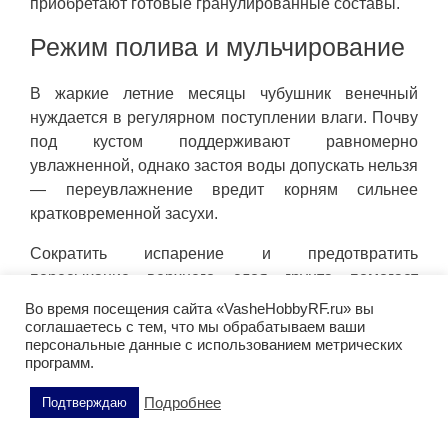
приобретают готовые гранулированные составы.
Режим полива и мульчирование
В жаркие летние месяцы чубушник венечный
нуждается в регулярном поступлении влаги. Почву
под кустом поддерживают равномерно
увлажненной, однако застоя воды допускать нельзя
— переувлажнение вредит корням сильнее
кратковременной засухи.
Сократить испарение и предотвратить
пересыхание верхнего слоя грунта помогает
мульча. Слой органического материала (кора,
Во время посещения сайта «VasheHobbyRF.ru» вы
щепа, компост) толщиной 5–7 см сохраняет влагу и
соглашаетесь с тем, что мы обрабатываем ваши
персональные данные с использованием метрических
избавляет от необходимости часто рыхлить
программ.
приствольный круг.
Подробнее
Подтверждаю
Обрезка: осветление, формовка
и омоложение