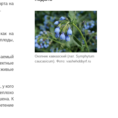
орта на
.
как на
 плоды,
Окопник кавказский (лат. Symphytum
ываемый
caucasicum). Фото: vashehobbyrf.ru
ектные
 живые
 у кого
неплохо
шена. К
ветение