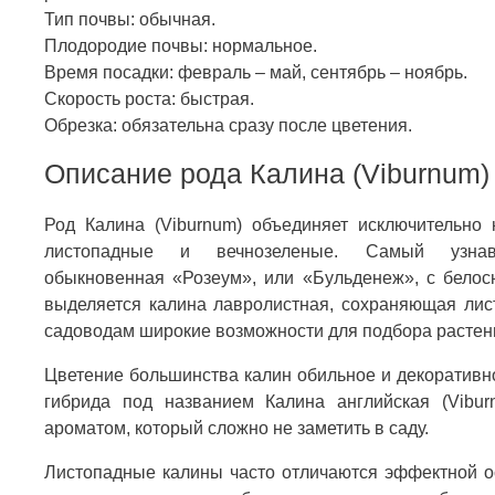
Тип почвы: обычная.
Плодородие почвы: нормальное.
Время посадки: февраль – май, сентябрь – ноябрь.
Скорость роста: быстрая.
Обрезка: обязательна сразу после цветения.
Описание рода Калина (Viburnum)
Род Калина (Viburnum) объединяет исключительно 
листопадные и вечнозеленые. Самый узна
обыкновенная «Розеум», или «Бульденеж», с бело
выделяется калина лавролистная, сохраняющая лист
садоводам широкие возможности для подбора растени
Цветение большинства калин обильное и декоративное
гибрида под названием Калина английская (Vibu
ароматом, который сложно не заметить в саду.
Листопадные калины часто отличаются эффектной ос