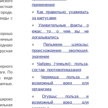
айского
применение
истная
«
Как правильно ухаживать
городи,
за кактусами
 виды с
«
Удивительные факты о
ежах: то, о чем вы не
 хорошо
догадывались
лнечные
«
Пельмени цзяоцзы:
однако
происхождение, эволюция,
ярусная
значение
«
Чабрец (тимьян): польза,
верного
состав, противопоказания
аге. По
«
Черемша: польза и
в виде
возможный вред для
авязью.
организма
«
Огурцы: польза и
широко
возможный вред для
рильная