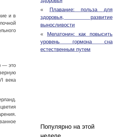
здоровья
«
Плавание: польза для
кие и в
здоровья, развитие
лочной
выносливости
ельного
«
Мелатонин: как повысить
уровень гормона сна
естественным путем
) — это
еверную
VI века
ерланд.
оцветия
арения.
ванное
Популярно на этой
неделе