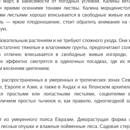
 март, в зависимости от погодных условий. Калины кит
и яркими осенними тонами листвы. Калина морщинистол
ными листьями хорошо вписывается в свободные живые из
ель — яркое плодоношение, стоит обратить внимание на
ую.
ебовательным растениям и не требуют сложного ухода. Они
остаточно тяжелые и влагоемкие грунты, предпочитают со
в отлично вписывается в свободные живые изгороди, 
ее эффектно смотрятся в одиночных посадках, где их 
м весенним цветением.
 распространенных в умеренных и тропических зонах Се
Европе и Азии, а также в Андах и на Японском архипел
ся простыми или лопастными листьями, соцветиями 
личием простых тычинок и, как правило, одногнездной з
ит из умеренного пояса Евразии. Дикорастущая форма 
ет лесные опушки и влажные пойменные леса. Садовая сте