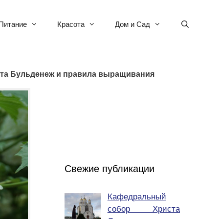
Питание
Красота
Дом и Сад
рта Бульденеж и правила выращивания
Свежие публикации
Кафедральный
собор Христа