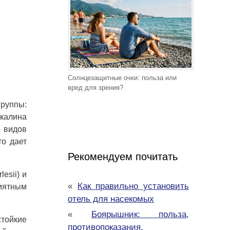
Солнцезащитные очки: польза или
вред для зрения?
группы:
алина
 видов
то дает
Рекомендуем почитать
esii) и
«
Как правильно установить
иятным
отель для насекомых
«
Боярышник: польза,
стойкие
противопоказания,