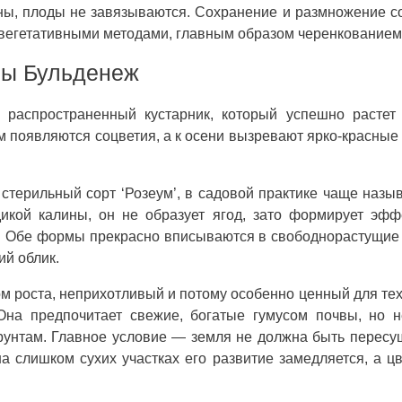
ьны, плоды не завязываются. Сохранение и размножение с
 вегетативными методами, главным образом черенкованием
ны Бульденеж
 распространенный кустарник, который успешно растет 
ем появляются соцветия, а к осени вызревают ярко-красные
стерильный сорт ‘Розеум’, в садовой практике чаще наз
икой калины, он не образует ягод, зато формирует эфф
. Обе формы прекрасно вписываются в свободнорастущие
ий облик.
 роста, неприхотливый и потому особенно ценный для тех,
Она предпочитает свежие, богатые гумусом почвы, но 
рунтам. Главное условие — земля не должна быть пересу
а слишком сухих участках его развитие замедляется, а ц