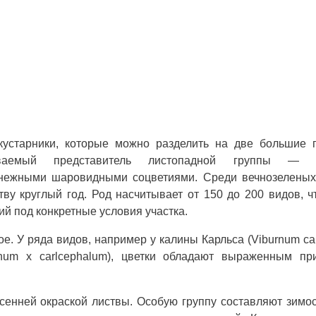
кустарники, которые можно разделить на две большие 
ваемый представитель листопадной группы — к
снежными шаровидными соцветиями. Среди вечнозеленых
ву круглый год. Род насчитывает от 150 до 200 видов, ч
й под конкретные условия участка.
. У ряда видов, например у калины Карльса (Viburnum carl
rnum x carlcephalum), цветки обладают выраженным пр
енней окраской листвы. Особую группу составляют зимо