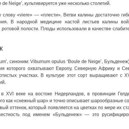
de Neige’, культивируется уже несколько столетий.
 слову «viere» — «плести». Ветви калины достаточно гиб
ния. В народной медицине настой листьев калины вой
 ротовой полости. Плоды использовали в качестве слабит
ж
m’, синоним: Viburnum opulus ‘Boule de Neige’, Бульденеж
ния которого охватывают Европу, Северную Африку и С
отистых участках. В культуре этот сорт выращивают с X
ий.
в XVI веке на востоке Нидерландов, в провинции Гелд
ого как «снежный шар» и точно описывает шарообразные с
вый оттенок, который появляется на цветках по мере их ст
звестность под именем «Бульденеж» — это русифициро