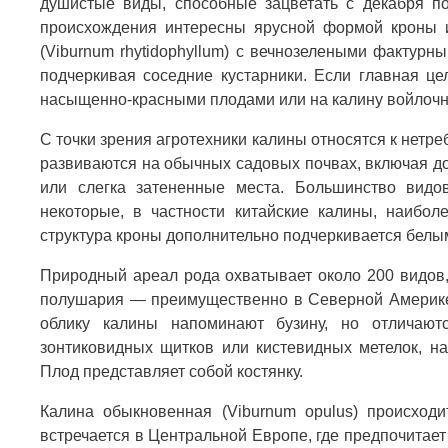
душистые виды, способные зацветать с декабря по
происхождения интересны ярусной формой кроны 
(Viburnum rhytidophyllum) с вечнозелеными фактур
подчеркивая соседние кустарники. Если главная ц
насыщенно-красными плодами или на калину войлочн
С точки зрения агротехники калины относятся к нетр
развиваются на обычных садовых почвах, включая д
или слегка затененные места. Большинство видо
некоторые, в частности китайские калины, наибол
структура кроны дополнительно подчеркивается белы
Природный ареал рода охватывает около 200 видов,
полушария — преимущественно в Северной Америке, 
облику калины напоминают бузину, но отличают
зонтиковидных щитков или кистевидных метелок, на
Плод представляет собой костянку.
Калина обыкновенная (Viburnum opulus) происход
встречается в Центральной Европе, где предпочита