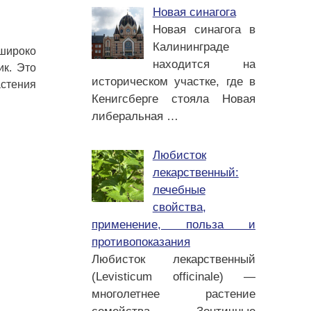
Новая синагога
Новая синагога в
Калининграде
 широко
находится на
ик. Это
историческом участке, где в
астения
Кенигсберге стояла Новая
либеральная
…
Любисток
лекарственный:
лечебные
свойства,
применение, польза и
противопоказания
Любисток лекарственный
(Levisticum officinale) —
многолетнее растение