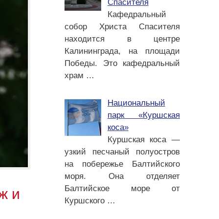
Спасителя
Кафедральный
собор Христа Спасителя
находится в центре
Калининграда, на площади
Победы. Это кафедральный
храм
…
Национальный
парк «Куршская
коса»
Куршская коса —
узкий песчаный полуостров
на побережье Балтийского
моря. Она отделяет
Балтийское море от
ж и
Куршского
…