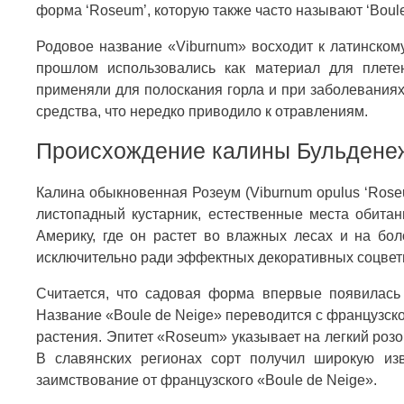
форма ‘Roseum’, которую также часто называют ‘Boule 
Родовое название «Viburnum» восходит к латинскому
прошлом использовались как материал для плете
применяли для полоскания горла и при заболеваниях
средства, что нередко приводило к отравлениям.
Происхождение калины Бульдене
Калина обыкновенная Розеум (Viburnum opulus ‘Roseu
листопадный кустарник, естественные места обита
Америку, где он растет во влажных лесах и на бол
исключительно ради эффектных декоративных соцвет
Считается, что садовая форма впервые появилась 
Название «Boule de Neige» переводится с французск
растения. Эпитет «Roseum» указывает на легкий розо
В славянских регионах сорт получил широкую и
заимствование от французского «Boule de Neige».