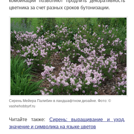
комбинации позволяют продлить декоративность
цветника за счет разных сроков бутонизации.
Сирень Мейера Палибин в ландшафтном дизайне. Фото: ©
vashehobbyrf.ru
Читайте также:
Сирень: выращивание и уход,
значение и символика на языке цветов