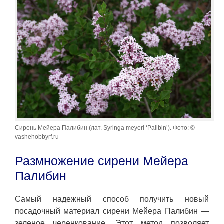
Сирень Мейера Палибин (лат. Syringa meyeri ‘Palibin’). Фото: ©
vashehobbyrf.ru
Размножение сирени Мейера
Палибин
Самый надежный способ получить новый
посадочный материал сирени Мейера Палибин —
зеленое черенкование. Этот метод позволяет