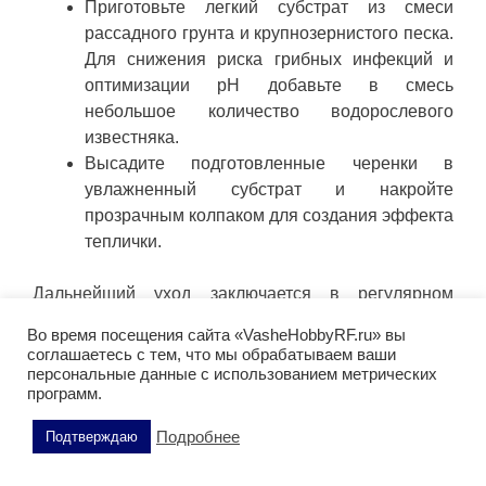
Приготовьте легкий субстрат из смеси
рассадного грунта и крупнозернистого песка.
Для снижения риска грибных инфекций и
оптимизации pH добавьте в смесь
небольшое количество водорослевого
известняка.
Высадите подготовленные черенки в
увлажненный субстрат и накройте
прозрачным колпаком для создания эффекта
теплички.
Дальнейший уход заключается в регулярном
проветривании и поддержании стабильной
Во время посещения сайта «VasheHobbyRF.ru» вы
влажности.
соглашаетесь с тем, что мы обрабатываем ваши
персональные данные с использованием метрических
Защита от вредителей и
программ.
устойчивость к болезням
Подробнее
Подтверждаю
В процессе вегетации сирень Мейера Палибин, как