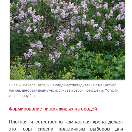
Сирень Мейера Палибин в ландшафтном дизайне с
манжеткой
мягкой
,
декоративным луком
,
спиреей серой Грефшейм
. Фото: ©
vashehobbyrf.ru
Формирование низких живых изгородей
Плотная и естественно компактная крона делает
этот сорт сирени практичным выбором для