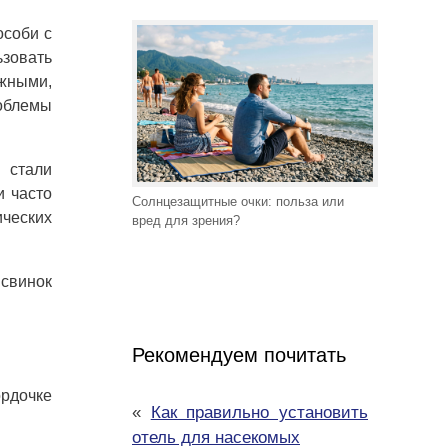
особи с
ьзовать
ежными,
роблемы
 стали
и часто
Солнцезащитные очки: польза или
ческих
вред для зрения?
 свинок
Рекомендуем почитать
ордочке
«
Как правильно установить
отель для насекомых