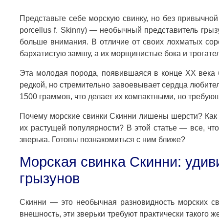
Представьте себе морскую свинку, но без привычной
porcellus f. Skinny) — необычный представитель гры
больше внимания. В отличие от своих лохматых сор
бархатистую замшу, а их морщинистые бока и трогат
Эта молодая порода, появившаяся в конце XX века б
редкой, но стремительно завоевывает сердца любителе
1500 граммов, что делает их компактными, но требую
Почему морские свинки Скинни лишены шерсти? Как п
их растущей популярности? В этой статье — все, что
зверька. Готовы познакомиться с ним ближе?
Морская свинка Скинни: удив
грызунов
Скинни — это необычная разновидность морских св
внешность, эти зверьки требуют практически такого же