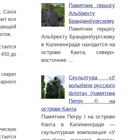
Памятник герцогу
. Cavia
Альбрехту
ают все
Бранденбургскому
инающей
Памятник герцогу
отов.
Альбрехту Бранденбургскому
в Калининграде находится на
стается
острове Канта, северо-
 450 до
восточнее
…
 секрет
Скульптура «У
нарного
колыбели русского
флота» (памятник
Петру I) на
острове Канта
Памятник Петру I на острове
Канта в Калининграде —
ическую
скульптурная композиция «У
стается