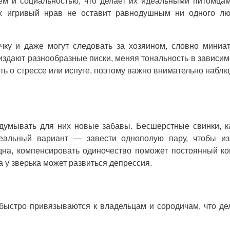
м и социальностью, что делает их идеальными питомца
х игривый нрав не оставит равнодушным ни одного лю
чку и даже могут следовать за хозяином, словно мини
издают разнообразные писки, меняя тональность в зависим
ть о стрессе или испуге, поэтому важно внимательно наблю
думывать для них новые забавы. Бесшерстные свинки, к
еальный вариант — завести однополую пару, чтобы из
дна, компенсировать одиночество поможет постоянный ко
 у зверька может развиться депрессия.
быстро привязываются к владельцам и сородичам, что де