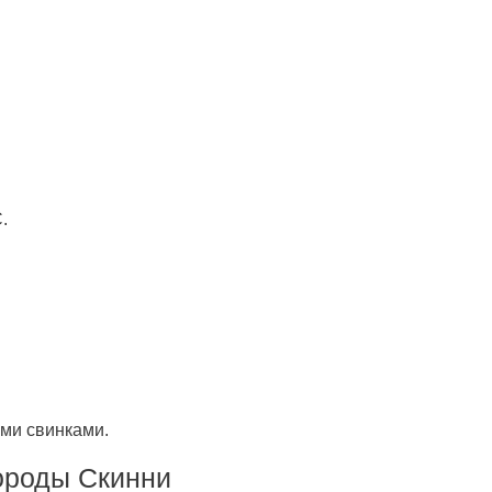
.
ми свинками.
ороды Скинни