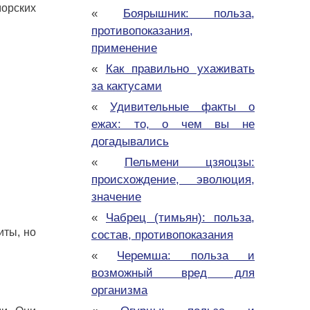
морских
«
Боярышник: польза,
противопоказания,
применение
«
Как правильно ухаживать
за кактусами
«
Удивительные факты о
ежах: то, о чем вы не
догадывались
«
Пельмени цзяоцзы:
происхождение, эволюция,
значение
«
Чабрец (тимьян): польза,
иты, но
состав, противопоказания
«
Черемша: польза и
возможный вред для
организма