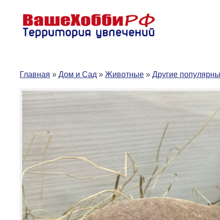
Перейти
к
содержимому
Главная
»
Дом и Сад
»
Животные
»
Другие популярн