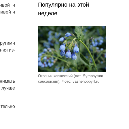
Популярно на этой
ивой и
чивой и
неделе
ругими
ния из-
Окопник кавказский (лат. Symphytum
инимать
caucasicum). Фото: vashehobbyrf.ru
 лучше
ительно