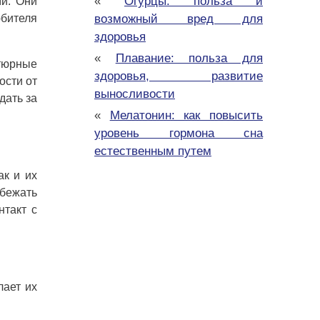
«
Огурцы: польза и
ми. Они
бителя
возможный вред для
здоровья
«
Плавание: польза для
атюрные
здоровья, развитие
ости от
выносливости
дать за
«
Мелатонин: как повысить
уровень гормона сна
естественным путем
ак и их
бежать
нтакт с
лает их