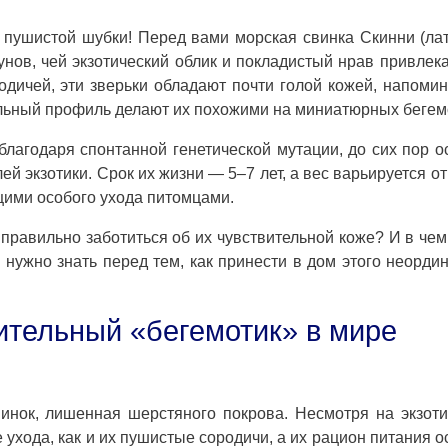
 пушистой шубки! Перед вами морская свинка Скинни (лат
зунов, чей экзотический облик и покладистый нрав привлек
одичей, эти зверьки обладают почти голой кожей, напом
ельный профиль делают их похожими на миниатюрных бегем
лагодаря спонтанной генетической мутации, до сих пор о
й экзотики. Срок их жизни — 5–7 лет, а вес варьируется от
щими особого ухода питомцами.
равильно заботиться об их чувствительной коже? И в чем
 нужно знать перед тем, как принести в дом этого неорди
ительный «бегемотик» в мире
инок, лишенная шерстяного покрова. Несмотря на экзот
 ухода, как и их пушистые сородичи, а их рацион питания о