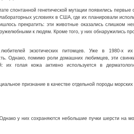
ьтате спонтанной генетической мутации появились первые 
лабораторных условиях в США, где их планировали испол
ишлось прекратить: эти животные оказались слишком н
дружелюбными к людям. Кроме того, у них обнаружились п
любителей экзотических питомцев. Уже в 1980-х их
сть. Однако, помимо роли домашних любимцев, эти свинк
й: их голая кожа активно используется в дерматологи
циальное признание в качестве отдельной породы морских
Однако у них сохраняются небольшие пучки шерсти на м
.