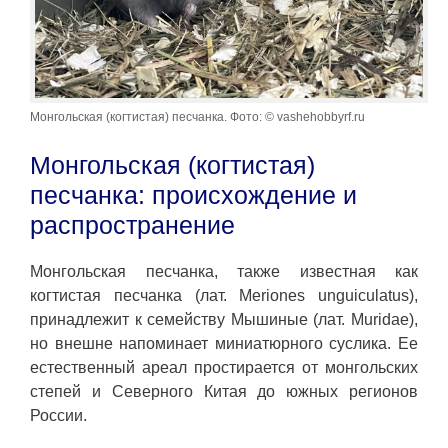
Монгольская (когтистая) песчанка. Фото: © vashehobbyrf.ru
Монгольская (когтистая)
песчанка: происхождение и
распространение
Монгольская песчанка, также известная как
когтистая песчанка (лат. Meriones unguiculatus),
принадлежит к семейству Мышиные (лат. Muridae),
но внешне напоминает миниатюрного суслика. Ее
естественный ареал простирается от монгольских
степей и Северного Китая до южных регионов
России.