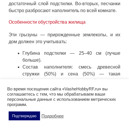
достаточный слой подстилки. Во-вторых, песчанки
быстро разбросают наполнитель по всей комнате.
Особенности обустройства жилища
Эти грызуны — прирожденные землекопы, и их
дом должен это учитывать:
Глубина подстилки — 25–40 см (лучше
больше).
Состав наполнителя: смесь древесной
стружки (50%) и сена (50%) — такая
комбинация хорошо держит форму нор.
Можно добавить немного хлопковой
Во время посещения сайта «VasheHobbyRF.ru» вы
соглашаетесь с тем, что мы обрабатываем ваши
подстилки, а вот гранулы, лен или коноплю
персональные данные с использованием метрических
не годятся — они не держат туннели.
программ.
Тяжелые предметы (камни, керамические
домики, песочницы) нужно ставить на
Подробнее
Подтверждаю
твердую основу (например, вкопанную