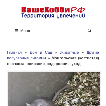
Перейти
к
содержимому
Меню
Главная
»
Дом и Сад
»
Животные
»
Другие
популярные питомцы
»
Монгольская (когтистая)
песчанка: описание, содержание, уход