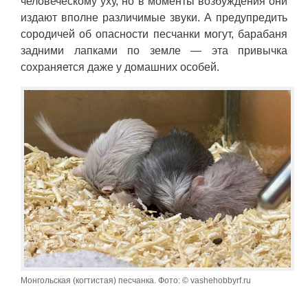
человеческому уху, но в моменты возбуждения они
издают вполне различимые звуки. А предупредить
сородичей об опасности песчанки могут, барабаня
задними лапками по земле — эта привычка
сохраняется даже у домашних особей.
Монгольская (когтистая) песчанка. Фото: © vashehobbyrf.ru