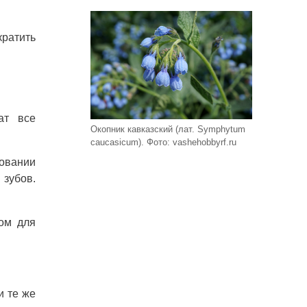
кратить
ат все
Окопник кавказский (лат. Symphytum
caucasicum). Фото: vashehobbyrf.ru
овании
 зубов.
том для
и те же