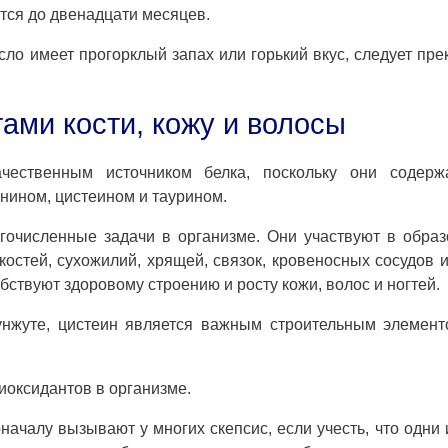
тся до двенадцати месяцев.
ло имеет прогорклый запах или горький вкус, следует пре
ами кости, кожу и волосы
чественным источником белка, поскольку они содерж
нином, цистеином и таурином.
очисленные задачи в организме. Они участвуют в образ
остей, сухожилий, хрящей, связок, кровеносных сосудов и
ствуют здоровому строению и росту кожи, волос и ногтей.
кунжуте, цистеин является важным строительным элемен
оксидантов в организме.
ачалу вызывают у многих скепсис, если учесть, что одни 