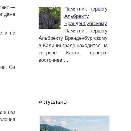
риант —
Памятник герцогу
ет даже
Альбрехту
Бранденбургскому
Памятник герцогу
е и не
Альбрехту Бранденбургскому
в Калининграде находится на
острове Канта, северо-
восточнее
…
дии. Он
Актуально
ю и без
овления