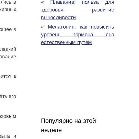
«
Плавание: польза для
ились в
 жирных
здоровья, развитие
выносливости
«
Мелатонин: как повысить
ующее в
уровень гормона сна
естественным путем
ладкий
зование
ится к
ать его
реховым
Популярно на этой
неделе
рыта и