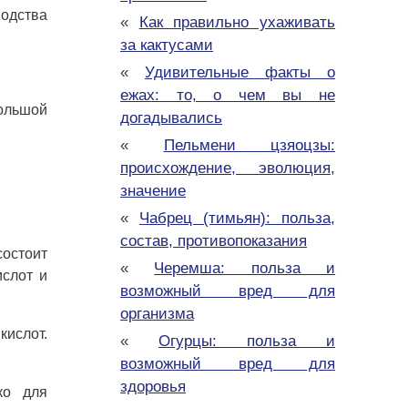
одства
«
Как правильно ухаживать
за кактусами
«
Удивительные факты о
ежах: то, о чем вы не
ольшой
догадывались
«
Пельмени цзяоцзы:
происхождение, эволюция,
значение
«
Чабрец (тимьян): польза,
состав, противопоказания
состоит
«
Черемша: польза и
слот и
возможный вред для
организма
кислот.
«
Огурцы: польза и
возможный вред для
здоровья
ко для