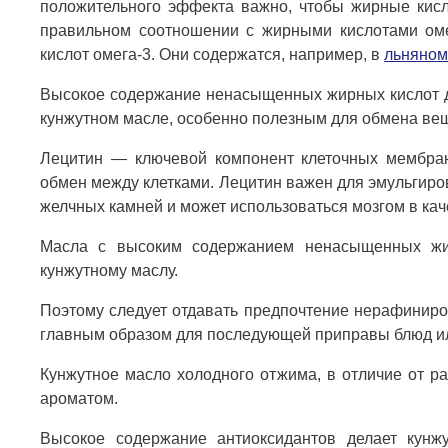
положительного эффекта важно, чтобы жирные кисло
правильном соотношении с жирными кислотами омег
кислот омега-3. Они содержатся, например, в
льняном
Высокое содержание ненасыщенных жирных кислот д
кунжутном масле, особенно полезным для обмена ве
Лецитин — ключевой компонент клеточных мембран
обмен между клетками. Лецитин важен для эмульгир
желчных камней и может использоваться мозгом в каче
Масла с высоким содержанием ненасыщенных жир
кунжутному маслу.
Поэтому следует отдавать предпочтение нерафиниро
главным образом для последующей приправы блюд или
Кунжутное масло холодного отжима, в отличие от р
ароматом.
Высокое содержание антиоксидантов делает кунж