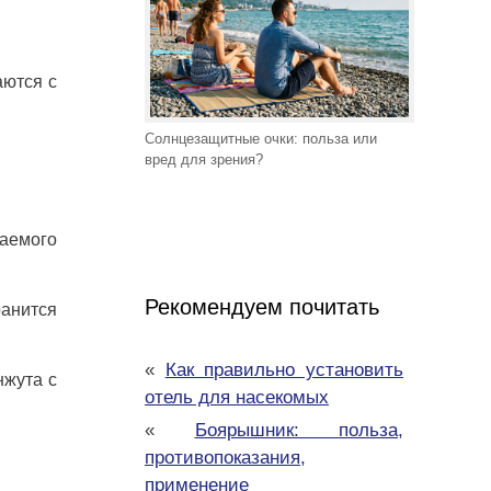
аются с
Солнцезащитные очки: польза или
вред для зрения?
лаемого
Рекомендуем почитать
ранится
«
Как правильно установить
нжута с
отель для насекомых
«
Боярышник: польза,
противопоказания,
применение