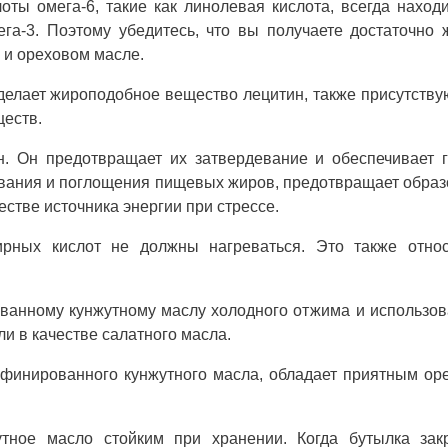
ты омега-6, такие как линолевая кислота, всегда наход
а-3. Поэтому убедитесь, что вы получаете достаточно
и ореховом масле.
елает жироподобное вещество лецитин, также присутств
ществ.
. Он предотвращает их затвердевание и обеспечивает г
ования и поглощения пищевых жиров, предотвращает обра
стве источника энергии при стрессе.
ных кислот не должны нагреваться. Это также относ
ванному кунжутному маслу холодного отжима и использов
 в качестве салатного масла.
афинированного кунжутного масла, обладает приятным о
утное масло стойким при хранении. Когда бутылка зак