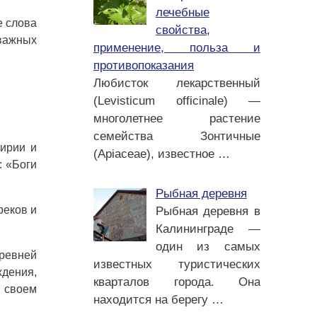
лечебные
е слова
свойства,
 важных
применение, польза и
противопоказания
Любисток лекарственный
(Levisticum officinale) —
многолетнее растение
семейства Зонтичные
Сирии и
(Apiaceae), известное
…
: «Боги
Рыбная деревня
реков и
Рыбная деревня в
Калининграде —
один из самых
древней
известных туристических
дения,
кварталов города. Она
в своем
находится на берегу
…