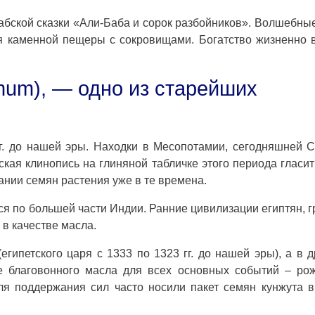
рабской сказки «Али-Баба и сорок разбойников». Волшебны
ия каменной пещеры с сокровищами. Богатство жизненно
amum), — одно из старейших
г. до нашей эры. Находки в Месопотамии, сегодняшней 
ская клинопись на глиняной табличке этого периода гласит
ании семян растения уже в те времена.
ся по большей части Индии. Ранние цивилизации египтян, г
 в качестве масла.
египетского царя с 1333 по 1323 гг. до нашей эры), а в 
е благовонного масла для всех основных событий – рож
ля поддержания сил часто носили пакет семян кунжута 