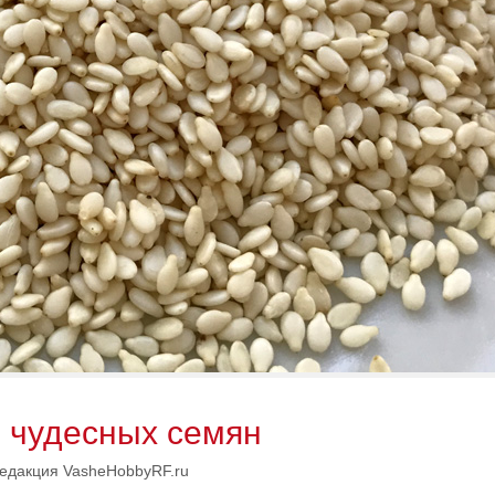
я чудесных семян
едакция VasheHobbyRF.ru