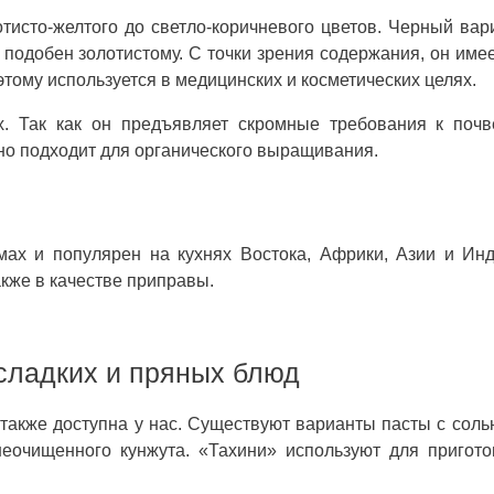
отисто-желтого до светло-коричневого цветов. Черный ва
 подобен золотистому. С точки зрения содержания, он име
этому используется в медицинских и косметических целях.
х. Так как он предъявляет скромные требования к почв
йно подходит для органического выращивания.
мах и популярен на кухнях Востока, Африки, Азии и Ин
акже в качестве приправы.
сладких и пряных блюд
 также доступна у нас. Существуют варианты пасты с соль
неочищенного кунжута. «Тахини» используют для пригот