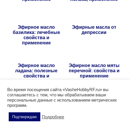
Эфирное масло
Эфирные масла от
базилика: лечебные
депрессии
свойства и
применение
Эфирное масло
Эфирное масло мяты
ладана: полезные
перечной: свойства и
свойства и
применение
применение
Во время посещения сайта «VasheHobbyRF.ru» вы
соглашаетесь с тем, что мы обрабатываем ваши
Поделитесь этой статьей
персональные данные с использованием метрических
программ.
Подробнее
Подтверждаю
Рубрики
Эфирные масла