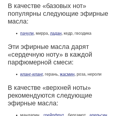
В качестве «базовых нот»
популярны следующие эфирные
масла:
пачули
, мирра,
ладан
, кедр, гвоздика
Эти эфирные масла дарят
«сердечную ноту» в каждой
парфюмерной смеси:
иланг-иланг
, герань,
жасмин
, роза, нероли
В качестве «верхней ноты»
рекомендуются следующие
эфирные масла:
мандарин,
грейпфрут
, бергамот,
апельсин
,