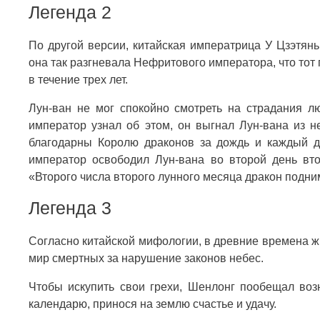
Легенда 2
По другой версии, китайская императрица У Цзэтян
она так разгневала Нефритового императора, что тот
в течение трех лет.
Лун-ван не мог спокойно смотреть на страдания л
император узнал об этом, он выгнал Лун-вана из н
благодарны Королю драконов за дождь и каждый 
император освободил Лун-вана во второй день вт
«Второго числа второго лунного месяца дракон подни
Легенда 3
Согласно китайской мифологии, в древние времена ж
мир смертных за нарушение законов небес.
Чтобы искупить свои грехи, Шенлонг пообещал воз
календарю, принося на землю счастье и удачу.