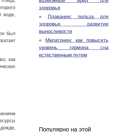
возможный вред для
 птица,
оторого
здоровья
т воде,
«
Плавание: польза для
здоровья, развитие
выносливости
кон был
«
Мелатонин: как повысить
хватает
уровень гормона сна
естественным путем
во, как
еческих
ечением
есурсы
 дожде,
Популярно на этой