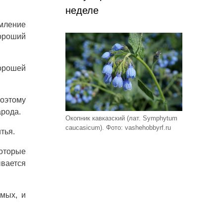
неделе
емление
хороший
хорошей
Поэтому
арода.
Окопник кавказский (лат. Symphytum
caucasicum). Фото: vashehobbyrf.ru
тья.
оторые
ывается
омых, и