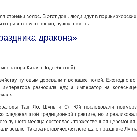
ля стрижки волос. В этот день люди идут в парикмахерские
м и приветствуют новую, лучшую жизнь.
раздника дракона»
императора Китая (Поднебесной).
зяйству, тутовым деревьям и вспашке полей. Ежегодно во
 императора разносила еду, а император на колеснице
емлях.
ператоры Тан Яо, Шунь и Ся Юй последовали примеру
о следовал этой традиционной практике, но и реализовал
ого лунного месяца состоялась торжественная церемония,
ли землю. Такова историческая легенда о празднике Лунта