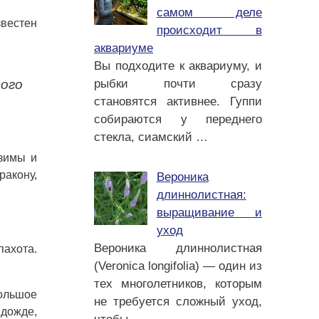
самом деле
звестен
происходит в
аквариуме
Вы подходите к аквариуму, и
ого
рыбки почти сразу
становятся активнее. Гуппи
собираются у переднего
стекла, сиамский
…
зимы и
ракону,
Вероника
длиннолистная:
выращивание и
уход
Вероника длиннолистная
пахота.
(Veronica longifolia) — один из
тех многолетников, которым
большое
не требуется сложный уход,
 дожде,