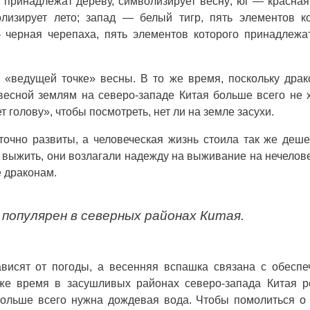
 принадлежат дереву, символизирует весну; юг — красная
лизирует лето; запад — белый тигр, пять элементов к
 черная черепаха, пять элементов которого принадлежа
 «ведущей точке» весны. В то же время, поскольку дра
есной землям на северо-западе Китая больше всего не 
 голову», чтобы посмотреть, нет ли на земле засухи.
точно развиты, а человеческая жизнь стоила так же деше
ли выжить, они возлагали надежду на выживание на нечелов
е драконам.
 популярен в северных районах Китая.
висят от погоды, а весенняя вспашка связана с обесп
 же время в засушливых районах северо-запада Китая р
больше всего нужна дождевая вода. Чтобы помолиться о