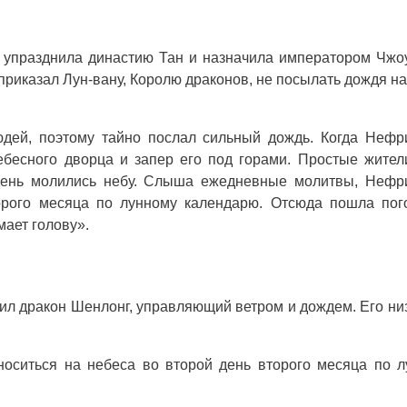
ь упразднила династию Тан и назначила императором Чжо
 приказал Лун-вану, Королю драконов, не посылать дождя н
юдей, поэтому тайно послал сильный дождь. Когда Неф
ебесного дворца и запер его под горами. Простые жите
день молились небу. Слыша ежедневные молитвы, Нефр
орого месяца по лунному календарю. Отсюда пошла пого
мает голову».
ил дракон Шенлонг, управляющий ветром и дождем. Его ни
носиться на небеса во второй день второго месяца по 