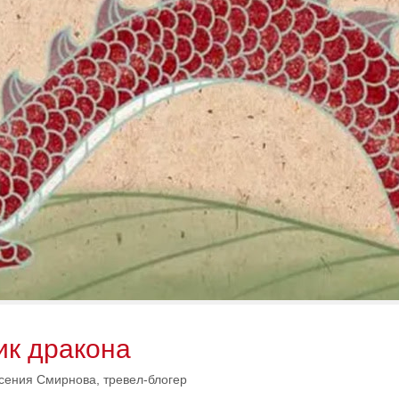
ик дракона
сения Смирнова, тревел-блогер