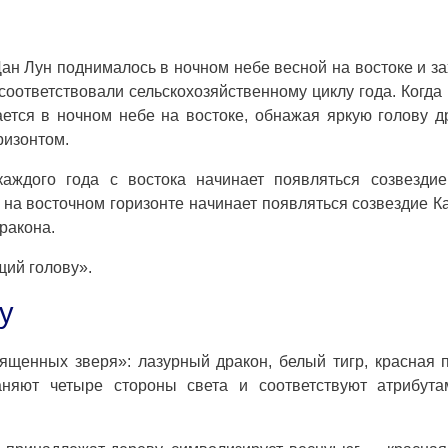
ан Лун поднималось в ночном небе весной на востоке и з
соответствовали сельскохозяйственному циклу года. Когда
ется в ночном небе на востоке, обнажая яркую голову д
ризонтом.
аждого года с востока начинает появляться созвездие
 на восточном горизонте начинает появляться созвездие К
дракона.
щий голову».
у
щенных зверя»: лазурный дракон, белый тигр, красная 
няют четыре стороны света и соответствуют атрибута