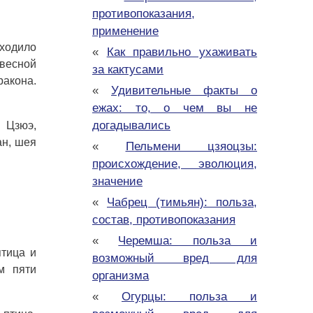
противопоказания,
применение
аходило
«
Как правильно ухаживать
 весной
за кактусами
ракона.
«
Удивительные факты о
ежах: то, о чем вы не
догадывались
 Цзюэ,
ан, шея
«
Пельмени цзяоцзы:
происхождение, эволюция,
значение
«
Чабрец (тимьян): польза,
состав, противопоказания
«
Черемша: польза и
птица и
возможный вред для
м пяти
организма
«
Огурцы: польза и