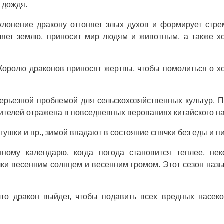
 дождя.
клонение дракону отгоняет злых духов и формирует стр
ляет землю, приносит мир людям и животным, а также 
 Королю драконов приносят жертвы, чтобы помолиться о 
ерьезной проблемой для сельскохозяйственных культур. 
ителей отражена в повседневных верованиях китайского н
ушки и пр., зимой впадают в состояние спячки без еды и пи
ному календарю, когда погода становится теплее, нек
ки весенним солнцем и весенним громом. Этот сезон наз
что дракон выйдет, чтобы подавить всех вредных насек