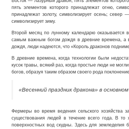
Восток — лазурный дракон, пять элементов которого
пять элементов которого принадлежат огню, симво
принадлежат золоту, символизирует осень; север —
символизирует зиму.
Второй месяц по лунному календарю оказывается в
самым важным богом дождя в древние времена, а в
дождя, люди надеются, что «Король драконов поднимет
В древние времена, когда технологии были недоста
кусок травы, всякий раз, когда простые люди не мог
богов, образуя таким образом своего рода поклонени
«Весенний праздник дракона» в основном
Фермеры во время ведения сельского хозяйства за
существования людей в течение всего года. В то
поверхностных вод скудны. Здесь для земледелия 