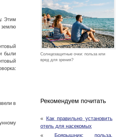
у. Этим
а землю
ритовый
ли были
Солнцезащитные очки: польза или
вред для зрения?
итовый
ворка:
Рекомендуем почитать
звели в
«
Как правильно установить
лунному
отель для насекомых
«
Боярышник: польза,