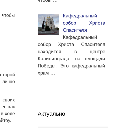
чтобы
…
, чтобы
Кафедральный
собор Христа
Спасителя
Кафедральный
собор Христа Спасителя
находится в центре
Калининграда, на площади
Победы. Это кафедральный
храм
…
 второй
 лично
 своих
 ее как
Актуально
 в ходе
йтоу.