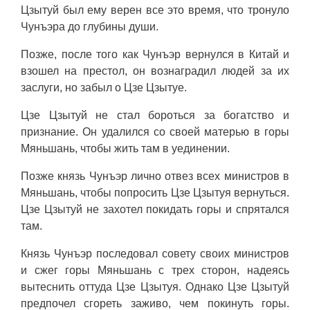
Цзытуй был ему верен все это время, что тронуло
Чунъэра до глубины души.
Позже, после того как Чунъэр вернулся в Китай и
взошел на престол, он вознаградил людей за их
заслуги, но забыл о Цзе Цзытуе.
Цзе Цзытуй не стал бороться за богатство и
признание. Он удалился со своей матерью в горы
Мяньшань, чтобы жить там в уединении.
Позже князь Чунъэр лично отвез всех министров в
Мяньшань, чтобы попросить Цзе Цзытуя вернуться.
Цзе Цзытуй не захотел покидать горы и спрятался
там.
Князь Чунъэр последовал совету своих министров
и сжег горы Мяньшань с трех сторон, надеясь
вытеснить оттуда Цзе Цзытуя. Однако Цзе Цзытуй
предпочел сгореть заживо, чем покинуть горы.