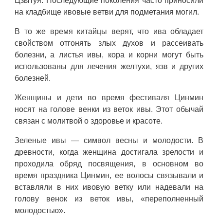
Цзытуя. Последующие поколения часто приносили
на кладбище ивовые ветви для подметания могил.
В то же время китайцы верят, что ива обладает
свойством отгонять злых духов и рассеивать
болезни, а листья ивы, кора и корни могут быть
использованы для лечения желтухи, язв и других
болезней.
Женщины и дети во время фестиваля Цинмин
носят на голове венки из веток ивы. Этот обычай
связан с молитвой о здоровье и красоте.
Зеленые ивы — символ весны и молодости. В
древности, когда женщина достигала зрелости и
проходила обряд посвящения, в основном во
время праздника Цинмин, ее волосы связывали и
вставляли в них ивовую ветку или надевали на
голову венок из веток ивы, «переполненный
молодостью».