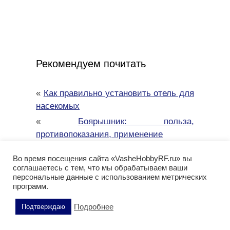
Рекомендуем почитать
«
Как правильно установить отель для
насекомых
«
Боярышник: польза,
противопоказания, применение
«
Как правильно ухаживать за
Во время посещения сайта «VasheHobbyRF.ru» вы
кактусами
соглашаетесь с тем, что мы обрабатываем ваши
персональные данные с использованием метрических
«
Удивительные факты о ежах: то, о
программ.
чем вы не догадывались
«
Пельмени цзяоцзы: происхождение,
Подробнее
Подтверждаю
эволюция, значение