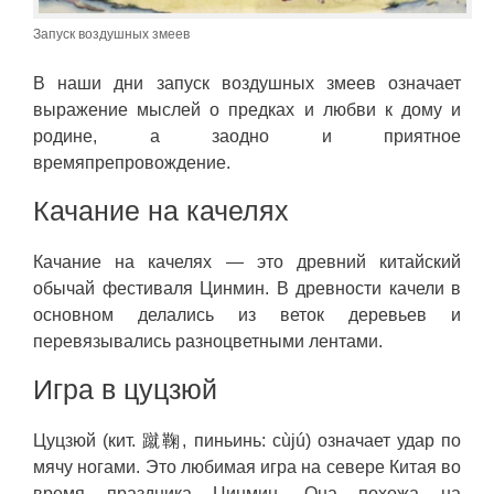
Запуск воздушных змеев
В наши дни запуск воздушных змеев означает
выражение мыслей о предках и любви к дому и
родине, а заодно и приятное
времяпрепровождение.
Качание на качелях
Качание на качелях — это древний китайский
обычай фестиваля Цинмин. В древности качели в
основном делались из веток деревьев и
перевязывались разноцветными лентами.
Игра в цуцзюй
Цуцзюй (кит. 蹴鞠, пиньинь: cùjú) означает удар по
мячу ногами. Это любимая игра на севере Китая во
время праздника Цинмин. Она похожа на